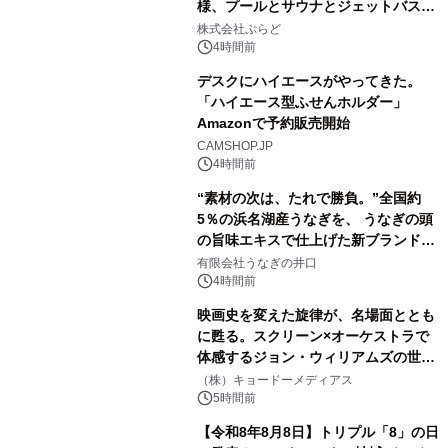
様、プールとサウナとジェットバス付
2
きで Villa Mon Temps AWAJIの連泊
株式会社ぷらど
素泊りプラン
4時間前
デスクにハイエースがやってきた。
「ハイエース型ふせんホルダー」
Amazonで予約販売開始
3
CAMSHOP.JP
4時間前
“素材の次は、たれで勝負。”全国約
5％の浜名湖産うなぎを、 うなぎの頭
の旨味エキスで仕上げた新ブランド
4
「井口の誉」誕生
有限会社うなぎの井口
4時間前
映画史を変えた旋律が、名場面ととも
に甦る。スクリーン×オーケストラで
体感するジョン・ウィリアムズの世
5
界。ジョン・ウィリアムズ：シネマ・
（株）キョードーメディアス
スペクタキュラー・コンサート 開催決
5時間前
定！
【令和8年8月8日】トリプル「8」の日