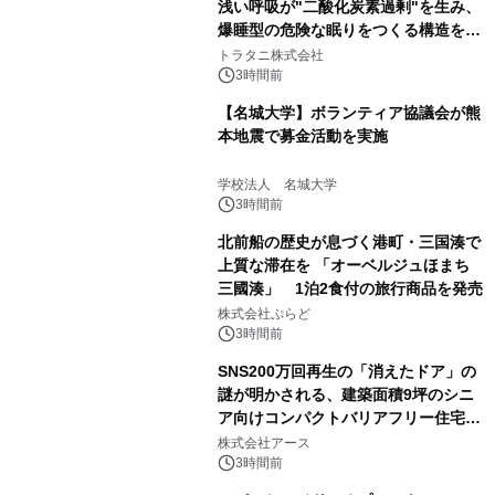
浅い呼吸が"二酸化炭素過剰"を生み、
爆睡型の危険な眠りをつくる構造を解
説
トラタニ株式会社
3時間前
【名城大学】ボランティア協議会が熊
本地震で募金活動を実施
学校法人 名城大学
3時間前
北前船の歴史が息づく港町・三国湊で
上質な滞在を 「オーベルジュほまち
三國湊」 1泊2食付の旅行商品を発売
株式会社ぷらど
3時間前
SNS200万回再生の「消えたドア」の
謎が明かされる、建築面積9坪のシニ
ア向けコンパクトバリアフリー住宅が
誕生
株式会社アース
3時間前