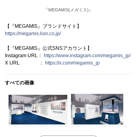
『MEGAMIS(メガミス)』
【『MEGAMIS』ブランドサイト】
https://megamis.lion.co.jp/
【『MEGAMIS』公式SNSアカウント】
Instagram URL：
https://www.instagram.com/megamis_jp/
X URL ：
https://x.com/megamis_jp
すべての画像