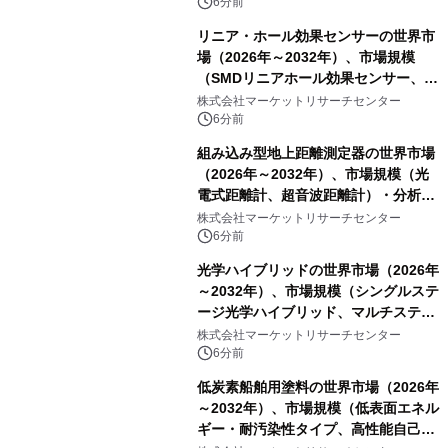
6分前
リニア・ホール効果センサーの世界市
場（2026年～2032年）、市場規模
（SMDリニアホール効果センサー、
THTリニアホール効果センサー）・分
株式会社マーケットリサーチセンター
析レポートを発表
6分前
組み込み型地上距離測定器の世界市場
（2026年～2032年）、市場規模（光
電式距離計、超音波距離計）・分析レ
ポートを発表
株式会社マーケットリサーチセンター
6分前
光学ハイブリッドの世界市場（2026年
～2032年）、市場規模（シングルステ
ージ光学ハイブリッド、マルチステー
ジ光学ハイブリッド）・分析レポート
株式会社マーケットリサーチセンター
を発表
6分前
低炭素船舶用塗料の世界市場（2026年
～2032年）、市場規模（低表面エネル
ギー・耐汚染性タイプ、高性能自己研