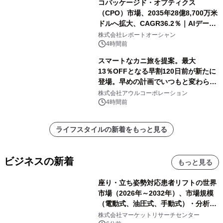
コパッケージド・オプティクス
（CPO）市場、2035年28億8,700万米
ドルへ拡大、CAGR36.2％｜AIデータ
センター・高速光通信需要が成長を加
株式会社レポートオーシャン
速
4時間前
スマートなカニ旅を提案。最大
13％OFFとなる早割120日前が新たに
登場。早めの計画でいつもと変わらぬ
大人の冬旅を。ー夕日ヶ浦温泉「佳松
株式会社アウルコーポレーション
苑 別邸ふうか」ー
4時間前
ライフスタイルの新着をもっと見る
ビジネスの新着
もっと見る
座り・立ち姿勢対応患者リフトの世界
市場（2026年～2032年）、市場規模
（電動式、油圧式、手動式）・分析レ
ポートを発表
株式会社マーケットリサーチセンター