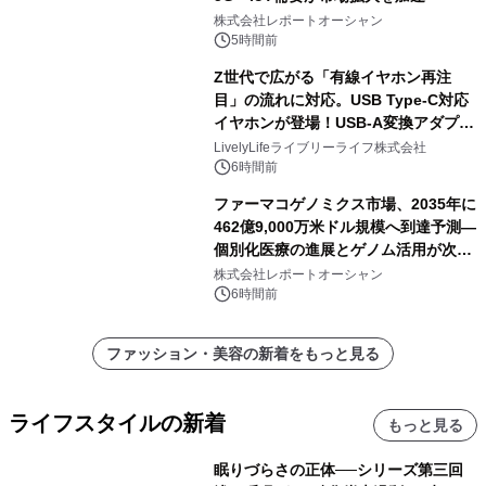
株式会社レポートオーシャン
5時間前
Z世代で広がる「有線イヤホン再注
目」の流れに対応。USB Type-C対応
イヤホンが登場！USB-A変換アダプタ
ー付きでスマホからパソコンまで幅広
LivelyLifeライブリーライフ株式会社
く活用可能
6時間前
ファーマコゲノミクス市場、2035年に
462億9,000万米ドル規模へ到達予測―
個別化医療の進展とゲノム活用が次世
代ヘルスケア投資を加速
株式会社レポートオーシャン
6時間前
ファッション・美容の新着をもっと見る
ライフスタイルの新着
もっと見る
眠りづらさの正体──シリーズ第三回