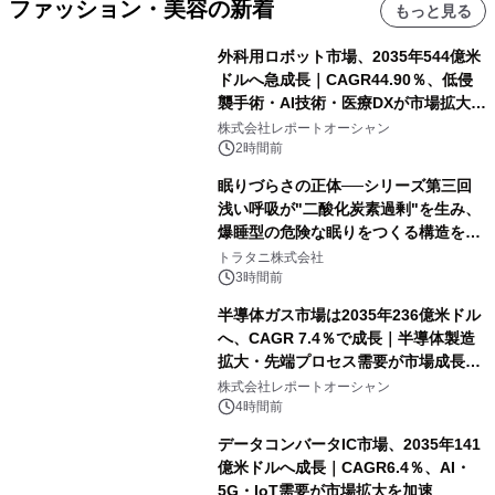
ファッション・美容の新着
もっと見る
外科用ロボット市場、2035年544億米
ドルへ急成長｜CAGR44.90％、低侵
襲手術・AI技術・医療DXが市場拡大を
牽引
株式会社レポートオーシャン
2時間前
眠りづらさの正体──シリーズ第三回
浅い呼吸が"二酸化炭素過剰"を生み、
爆睡型の危険な眠りをつくる構造を解
説
トラタニ株式会社
3時間前
半導体ガス市場は2035年236億米ドル
へ、CAGR 7.4％で成長｜半導体製造
拡大・先端プロセス需要が市場成長を
加速
株式会社レポートオーシャン
4時間前
データコンバータIC市場、2035年141
億米ドルへ成長｜CAGR6.4％、AI・
5G・IoT需要が市場拡大を加速