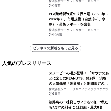
磨性コポリマータイプ）・分析レポー
株式会社マーケットリサーチセンター
トを発表
6分前
PFA酸精製装置の世界市場（2026年～
2032年）、市場規模（自然冷却、水
冷）・分析レポートを発表
株式会社マーケットリサーチセンター
36分前
ビジネスの新着をもっと見る
人気のプレスリリース
スヌーピーの湯が登場！ 「サウナのあ
とに楽しむPEANUTS」第2弾 渋谷
の人気銭湯「改良湯」と期間限定のコ
1
ラボレーション サウナイキタイコラ
株式会社ソニー・クリエイティブプロダクツ
ボグッズも発売決定！
1日前
淡路島の一棟貸しヴィラを2泊、"私た
ちだけ"の別荘に 1日1組・最大8名