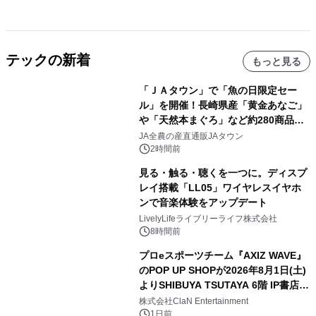
テックの新着
もっと見る
「ＪＡタウン」で「魚の日限定セー
ル」を開催！長崎県産「黄金あなご」
や「天然本まぐろ」など約280商品を
販売！～毎月１０日の定例企画～
JA全農の産直通販JAタウン
2時間前
見る・触る・聴くを一つに。ディスプ
レイ搭載「LL05」ワイヤレスイヤホ
ンで音楽体験をアップデート
LivelyLifeライブリーライフ株式会社
8時間前
プロeスポーツチーム『AXIZ WAVE』
のPOP UP SHOPが2026年8月1日(土)
よりSHIBUYA TSUTAYA 6階 IP書店で
開催決定！！
株式会社ClaN Entertainment
1日前