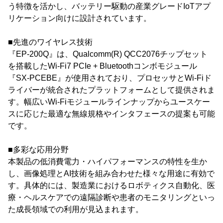
う特徴を活かし、バッテリー駆動の産業グレードIoTアプ
リケーション向けに設計されています。
■先進のワイヤレス技術
『EP-200Q』は、Qualcomm(R) QCC2076チップセット
を搭載したWi-Fi7 PCIe + Bluetoothコンボモジュール
『SX-PCEBE』が使用されており、プロセッサとWi-Fiド
ライバーが統合されたプラットフォームとして提供されま
す。幅広いWi-Fiモジュールラインナップからユースケー
スに応じた最適な無線規格やインタフェースの提案も可能
です。
■多彩な応用分野
本製品の低消費電力・ハイパフォーマンスの特性を生か
し、画像処理とAI技術を組み合わせた様々な用途に有効で
す。具体的には、製造業におけるロボティクス自動化、医
療・ヘルスケアでの遠隔診断や患者のモニタリングといっ
た成長領域での利用が見込まれます。