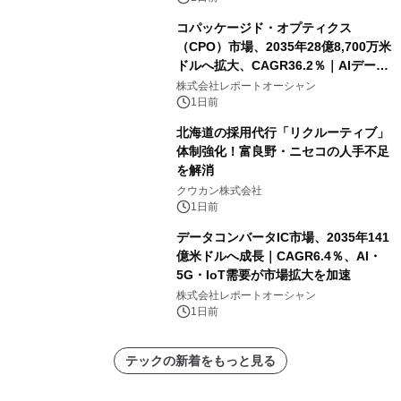
コパッケージド・オプティクス
（CPO）市場、2035年28億8,700万米
ドルへ拡大、CAGR36.2％｜AIデータ
センター・高速光通信需要が成長を加
株式会社レポートオーシャン
速
1日前
北海道の採用代行「リクルーティブ」
体制強化！富良野・ニセコの人手不足
を解消
クウカン株式会社
1日前
データコンバータIC市場、2035年141
億米ドルへ成長｜CAGR6.4％、AI・
5G・IoT需要が市場拡大を加速
株式会社レポートオーシャン
1日前
テックの新着をもっと見る