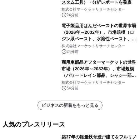
スタム工具）・分析レポートを発表
株式会社マーケットリサーチセンター
24分前
電子製品用はんだペーストの世界市場
（2026年～2032年）、市場規模（ロ
ジン系ペースト、水溶性ペースト、ノ
ークリーンペースト）・分析レポート
株式会社マーケットリサーチセンター
を発表
24分前
商用車部品アフターマーケットの世界
市場（2026年～2032年）、市場規模
（パワートレイン部品、シャシー部
品、ボディ・キャビン部品、電気・電
株式会社マーケットリサーチセンター
子部品、インテリア・快適性部品）・
54分前
分析レポートを発表
ビジネスの新着をもっと見る
人気のプレスリリース
築37年の軽量鉄骨造戸建てをフルリノ