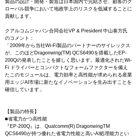
製品の設計・開発・製造は日本国内で完結させ、顧客のグ
ローバル競争において地政学上のリスクを低減することに
貢献します。
クアルコムジャパン合同会社VP & President 中山泰方氏
のコメント：
「2009年から当社Wi-Fi製品のパートナーのサイレックス
が、このほどDragonwing(TM) QCS6490を搭載したEP-
200Qの発表したことを嬉しく思います。最適化されたWi-
Fi ドライバーとコンパクトなフォームファクターを備え
たこのモジュールは、電力効率と高性能が求められる産業
用エッジAI市場に新たなイノベーションを生み出すことを
確信しています」
【製品の特長】
■省電力かつ高性能
『EP-200Q』は、Qualcomm(R) DragonwingTM
QCS6490が持つ優れた省電力性能と高いAI処理能力とい