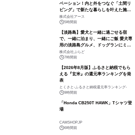
ベーション！内と外をつなぐ「土間リ
ビング」で新たな暮らしを叶えた施工
1
事例を株式会社アースが公開
株式会社アース
5時間前
【淡路島】愛犬と一緒に過ごせる宿
で、一緒に泊まり、一緒にご飯 愛犬専
用の淡路島グルメ、ドッグランにミニ
2
プール グランピングとトレーラーハウ
株式会社ぷらど
スの2施設で
7時間前
【2026年8月版】ふるさと納税でもら
える『玄米』の還元率ランキングを発
表
3
とくさと-ふるさと納税還元率ランキング-
9時間前
「Honda CB250T HAWK」Tシャツ登
場
4
CAMSHOP.JP
6時間前