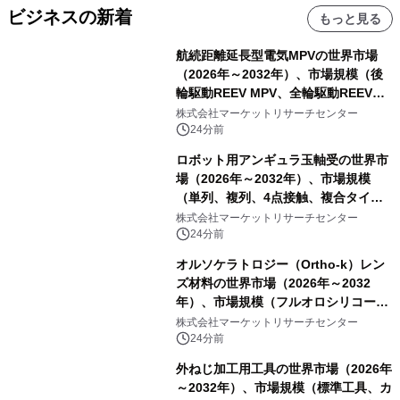
ビジネスの新着
もっと見る
航続距離延長型電気MPVの世界市場
（2026年～2032年）、市場規模（後
輪駆動REEV MPV、全輪駆動REEV
MPV）・分析レポートを発表
株式会社マーケットリサーチセンター
24分前
ロボット用アンギュラ玉軸受の世界市
場（2026年～2032年）、市場規模
（単列、複列、4点接触、複合タイ
プ）・分析レポートを発表
株式会社マーケットリサーチセンター
24分前
オルソケラトロジー（Ortho-k）レン
ズ材料の世界市場（2026年～2032
年）、市場規模（フルオロシリコーン
アクリレート、シリコーンアクリレー
株式会社マーケットリサーチセンター
ト、その他）・分析レポートを発表
24分前
外ねじ加工用工具の世界市場（2026年
～2032年）、市場規模（標準工具、カ