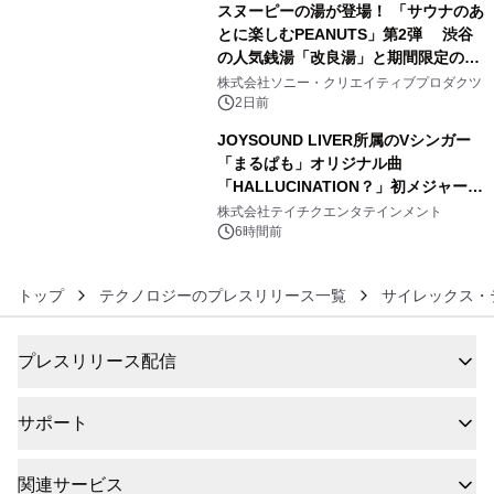
スヌーピーの湯が登場！ 「サウナのあ
とに楽しむPEANUTS」第2弾 渋谷
の人気銭湯「改良湯」と期間限定のコ
5
ラボレーション サウナイキタイコラ
株式会社ソニー・クリエイティブプロダクツ
ボグッズも発売決定！
2日前
JOYSOUND LIVER所属のVシンガー
「まるぱも」オリジナル曲
「HALLUCINATION？」初メジャー配
6
信リリース決定！
株式会社テイチクエンタテインメント
6時間前
トップ
テクノロジーのプレスリリース一覧
サイレックス・
プレスリリース配信
サポート
関連サービス