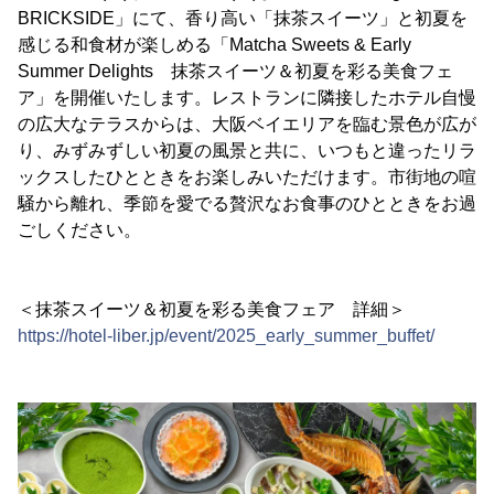
BRICKSIDE」にて、香り高い「抹茶スイーツ」と初夏を
感じる和食材が楽しめる「Matcha Sweets & Early
Summer Delights 抹茶スイーツ＆初夏を彩る美食フェ
ア」を開催いたします。レストランに隣接したホテル自慢
の広大なテラスからは、大阪ベイエリアを臨む景色が広が
り、みずみずしい初夏の風景と共に、いつもと違ったリラ
ックスしたひとときをお楽しみいただけます。市街地の喧
騒から離れ、季節を愛でる贅沢なお食事のひとときをお過
ごしください。
＜抹茶スイーツ＆初夏を彩る美食フェア 詳細＞
https://hotel-liber.jp/event/2025_early_summer_buffet/