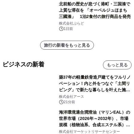
北前船の歴史が息づく港町・三国湊で
上質な滞在を 「オーベルジュほまち
三國湊」 1泊2食付の旅行商品を発売
株式会社ぷらど
1日前
旅行の新着をもっと見る
ビジネスの新着
もっと見る
築37年の軽量鉄骨造戸建てをフルリノ
ベーション！内と外をつなぐ「土間リ
ビング」で新たな暮らしを叶えた施工
事例を株式会社アースが公開
株式会社アース
21分前
海洋環境適合潤滑油（マリンEAL）の
世界市場（2026年～2032年）、市場
規模（植物油系、合成エステル系）・
分析レポートを発表
株式会社マーケットリサーチセンター