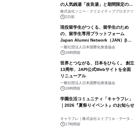
の人気銭湯「改良湯」と期間限定のコ
3
ラボレーション サウナイキタイコラ
株式会社ソニー・クリエイティブプロダクツ
ボグッズも発売決定！
2日前
現役留学生がつくる、留学生のため
の、留学生専用プラットフォーム
Japan Alumni Network（JAN）β版
4
をリリース
一般社団法人日本国際化推進協会
16時間前
世界とつながる、日本をひらく。 創立
13周年、JAPI公式Webサイトを全面
リニューアル
5
一般社団法人日本国際化推進協会
16時間前
学園生活コミュニティ「キャラフレ」
｜2026『夏祭りイベント』のお知らせ
6
キャラフレ｜株式会社エイプリル・データ・
デザインズ
17時間前