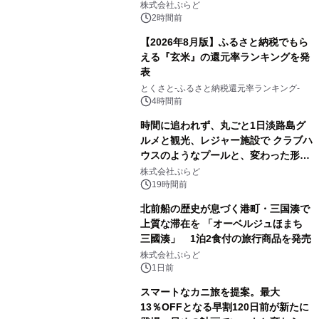
プール グランピングとトレーラーハウ
株式会社ぷらど
スの2施設で
2時間前
【2026年8月版】ふるさと納税でもら
える『玄米』の還元率ランキングを発
表
とくさと-ふるさと納税還元率ランキング-
4時間前
時間に追われず、丸ごと1日淡路島グ
ルメと観光、レジャー施設で クラブハ
ウスのようなプールと、変わった形の
サウナも 「THE BOXY AWAJI」のお
株式会社ぷらど
得な素泊まり連泊プランで
19時間前
北前船の歴史が息づく港町・三国湊で
上質な滞在を 「オーベルジュほまち
三國湊」 1泊2食付の旅行商品を発売
株式会社ぷらど
1日前
スマートなカニ旅を提案。最大
13％OFFとなる早割120日前が新たに