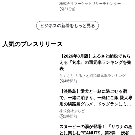
分析レポートを発表
株式会社マーケットリサーチセンター
21分前
ビジネスの新着をもっと見る
人気のプレスリリース
【2026年8月版】ふるさと納税でもら
える『玄米』の還元率ランキングを発
表
1
とくさと-ふるさと納税還元率ランキング-
4時間前
【淡路島】愛犬と一緒に過ごせる宿
で、一緒に泊まり、一緒にご飯 愛犬専
用の淡路島グルメ、ドッグランにミニ
2
プール グランピングとトレーラーハウ
株式会社ぷらど
スの2施設で
2時間前
スヌーピーの湯が登場！ 「サウナのあ
とに楽しむPEANUTS」第2弾 渋谷