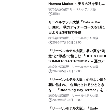
Harvest Market ～実りの秋を楽しむ
ディナー&スイーツビュッフェ～』を9
株式会社武蔵野 リーベルホテル大阪
月18日より開催！
3日前
リーベルホテル大阪「Cafe & Bar
LIBER」 秋のディナーコースを9月1
日より全3種類で提供
株式会社武蔵野、リーベルホテル大阪
2026年7月30日 12:00
「リーベルホテル大阪」暑い夏を“刺
激”と“涼感”で愉しむ 『HOT & COOL
SUMMER GASTRONOMY ～夏のディ
ナー&スイーツビュッフェ～』を7月
株式会社武蔵野 リーベルホテル大阪
17日より開催！
2026年5月27日 12:00
「リーベルホテル大阪」心地よい風と
花に包まれ、 心満たされるひととき
を 『Blooming Bay Terrace』を5
月15日より開催！
株式会社武蔵野 リーベルホテル大阪
2026年4月28日 12:00
「リーベルホテル大阪」『Early