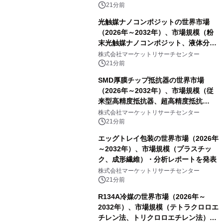
21分前
光触媒ナノコンポジットの世界市場
（2026年～2032年）、市場規模（粉
末光触媒ナノコンポジット、液体分散
液／ゾル、コーティング／フィルム一
株式会社マーケットリサーチセンター
体型製品、構造化／バルク材料）・分
21分前
析レポートを発表
SMD厚膜チップ抵抗器の世界市場
（2026年～2032年）、市場規模（従
来型高精度抵抗器、超高精度抵抗
器）・分析レポートを発表
株式会社マーケットリサーチセンター
21分前
エッグトレイ包装の世界市場（2026年
～2032年）、市場規模（プラスチッ
ク、成形繊維）・分析レポートを発表
株式会社マーケットリサーチセンター
21分前
R134A冷媒の世界市場（2026年～
2032年）、市場規模（テトラクロロエ
チレン法、トリクロロエチレン法）・