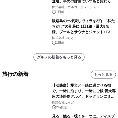
登場。早めの計画でいつもと変わらぬ
大人の冬旅を。ー夕日ヶ浦温泉「佳松
株式会社アウルコーポレーション
苑 別邸ふうか」ー
1日前
淡路島の一棟貸しヴィラを2泊、"私た
ちだけ"の別荘に 1日1組・最大8名
様、プールとサウナとジェットバス付
きで Villa Mon Temps AWAJIの連泊
株式会社ぷらど
素泊りプラン
1日前
グルメの新着をもっと見る
旅行の新着
もっと見る
【淡路島】愛犬と一緒に過ごせる宿
で、一緒に泊まり、一緒にご飯 愛犬専
用の淡路島グルメ、ドッグランにミニ
プール グランピングとトレーラーハウ
株式会社ぷらど
スの2施設で
2時間前
見る・触る・聴くを一つに。ディスプ