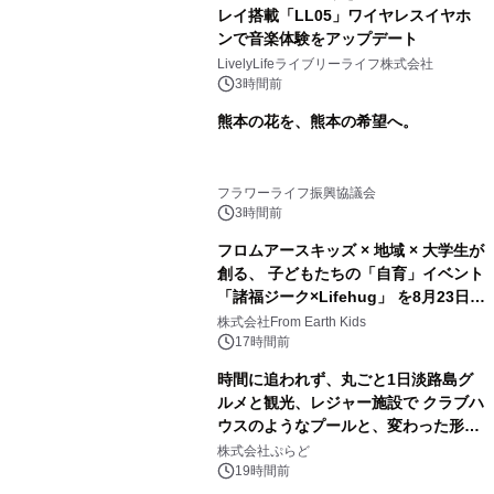
レイ搭載「LL05」ワイヤレスイヤホ
ンで音楽体験をアップデート
LivelyLifeライブリーライフ株式会社
3時間前
熊本の花を、熊本の希望へ。
フラワーライフ振興協議会
3時間前
フロムアースキッズ × 地域 × 大学生が
創る、 子どもたちの「自育」イベント
「諸福ジーク×Lifehug」 を8月23日
(日)開催
株式会社From Earth Kids
17時間前
時間に追われず、丸ごと1日淡路島グ
ルメと観光、レジャー施設で クラブハ
ウスのようなプールと、変わった形の
サウナも 「THE BOXY AWAJI」のお
株式会社ぷらど
得な素泊まり連泊プランで
19時間前