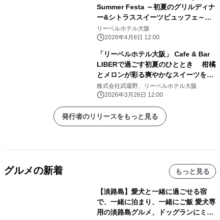
Summer Festa ～初夏のグリルディナ
ー&シトラススイーツビュッフェ～』
を 5月15日より開催！
リーベルホテル大阪
2026年4月8日 12:00
「リーベルホテル大阪」 Cafe & Bar
LIBERで過ごす初夏のひととき 柑橘
とメロンが彩る爽やかなスイーツを愉
しむ 「Citrus & Melon Fair」を開
株式会社武蔵野、リーベルホテル大阪
催！
2026年3月26日 12:00
発行者のリリースをもっと見る
グルメの新着
もっと見る
【淡路島】愛犬と一緒に過ごせる宿
で、一緒に泊まり、一緒にご飯 愛犬専
用の淡路島グルメ、ドッグランにミニ