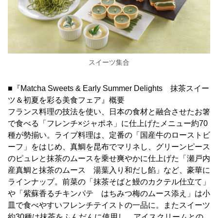
スイーツ集合
■『Matcha Sweets & Early Summer Delights 抹茶スイー
ツ＆初夏を彩る美食フェア』概要
フランス料理の技法を使い、日本の食材と融合させたお箸
で食べる「フレンチ×ジャポネ」に仕上げたメニュー約70
種が勢揃い。ライブ料理は、定番の「国産牛のローストビ
ーフ」をはじめ、真鯛を昆布でマリネし、グリーンピース
のピュレと抹茶のムースを乗せ爽やかに仕上げた「瀬戸内
産真鯛と抹茶のムース 湯葉入り和だし餡」など、豪華に
ラインナップ。前菜の「抹茶そばと鰻のカクテル仕立て」
や「紫蘇香るチキンパテ はちみつ梅のムース添え」は小
皿で食べやすいフレンチテイストの一品に。またスイーツ
約30種は抹茶をふんだんに使用し、アイスクリームとの