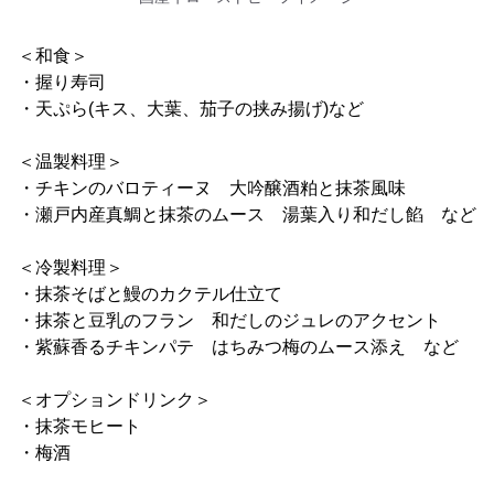
＜和食＞
・握り寿司
・天ぷら(キス、大葉、茄子の挟み揚げ)など
＜温製料理＞
・チキンのバロティーヌ 大吟醸酒粕と抹茶風味
・瀬戸内産真鯛と抹茶のムース 湯葉入り和だし餡 など
＜冷製料理＞
・抹茶そばと鰻のカクテル仕立て
・抹茶と豆乳のフラン 和だしのジュレのアクセント
・紫蘇香るチキンパテ はちみつ梅のムース添え など
＜オプションドリンク＞
・抹茶モヒート
・梅酒