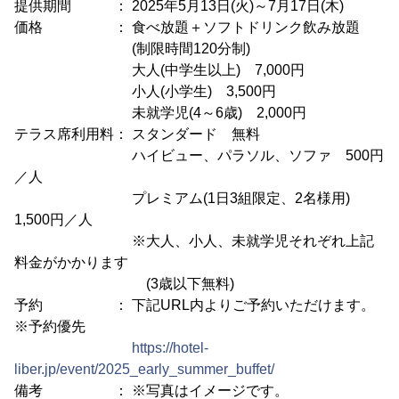
提供期間 ： 2025年5月13日(火)～7月17日(木)
価格 ： 食べ放題＋ソフトドリンク飲み放題
(制限時間120分制)
大人(中学生以上) 7,000円
小人(小学生) 3,500円
未就学児(4～6歳) 2,000円
テラス席利用料： スタンダード 無料
ハイビュー、パラソル、ソファ 500円
／人
プレミアム(1日3組限定、2名様用)
1,500円／人
※大人、小人、未就学児それぞれ上記
料金がかかります
(3歳以下無料)
予約 ： 下記URL内よりご予約いただけます。
※予約優先
https://hotel-
liber.jp/event/2025_early_summer_buffet/
備考 ： ※写真はイメージです。