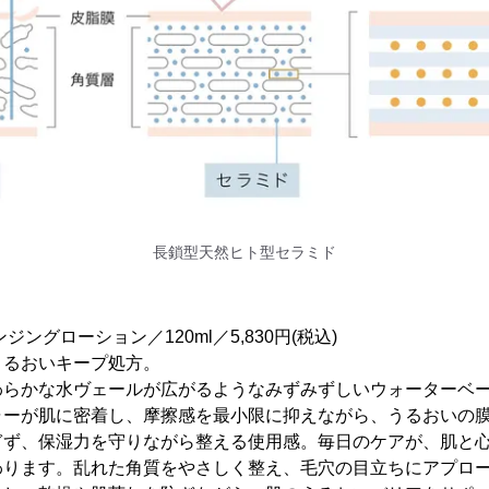
長鎖型天然ヒト型セラミド
ングローション／120ml／5,830円(税込)
うるおいキープ処方。
わらかな水ヴェールが広がるようなみずみずしいウォーターベ
ャーが肌に密着し、摩擦感を最小限に抑えながら、うるおいの
ぎず、保湿力を守りながら整える使用感。毎日のケアが、肌と
わります。乱れた角質をやさしく整え、毛穴の目立ちにアプロ