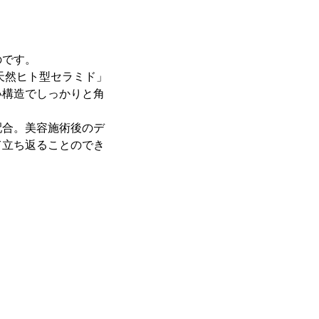
のです。
型天然ヒト型セラミド」
い構造でしっかりと角
配合。美容施術後のデ
て立ち返ることのでき