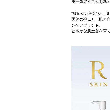
第一弾アイテムを20
“攻めない美容”が、
医師の視点と、肌と向
ンケアブランド。
健やかな肌土台を育て