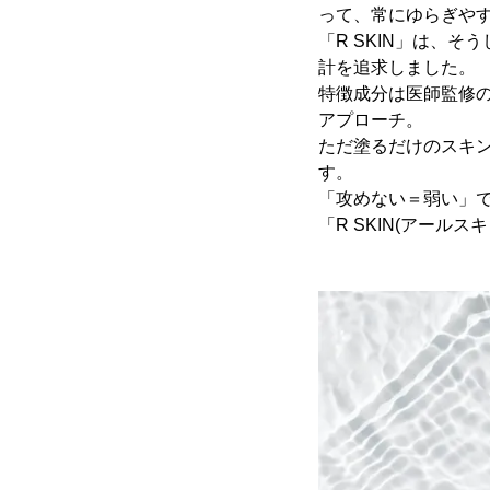
って、常にゆらぎや
「R SKIN」は、
計を追求しました。
特徴成分は医師監修
アプローチ。
ただ塗るだけのスキ
す。
「攻めない＝弱い」で
「R SKIN(アー