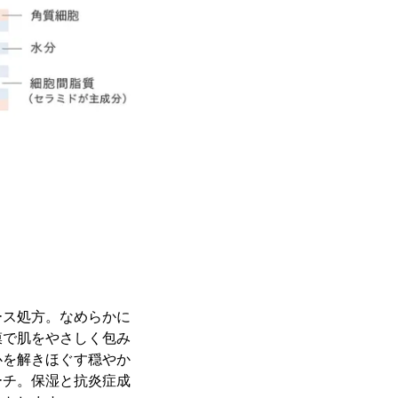
ース処方。なめらかに
膜で肌をやさしく包み
心を解きほぐす穏やか
ーチ。保湿と抗炎症成