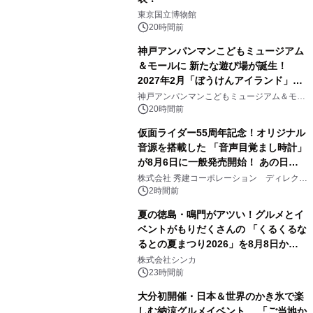
1
東京国立博物館
20時間前
神戸アンパンマンこどもミュージアム
＆モールに 新たな遊び場が誕生！
2027年2月「ぼうけんアイランド」が
2
オープン
神戸アンパンマンこどもミュージアム＆モー
ル
20時間前
仮面ライダー55周年記念！オリジナル
音源を搭載した 「音声目覚まし時計」
が8月6日に一般発売開始！ あの日の
3
大興奮が今甦る
株式会社 秀建コーポレーション ディレクト
アートギャラリー
2時間前
夏の徳島・鳴門がアツい！グルメとイ
ベントがもりだくさんの 「くるくるな
るとの夏まつり2026」を8月8日から9
4
日間開催 ～夏限定メニューや大抽選
株式会社シンカ
会、大学芋スティックの振る舞いも～
23時間前
大分初開催・日本＆世界のかき氷で楽
しむ納涼グルメイベント 「ご当地か