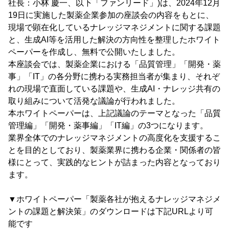
社長：小林 慶一、以下「ファンリード」)は、2024年12月
19日に実施した製薬企業参加の座談会の内容をもとに、
現場で顕在化しているナレッジマネジメントに関する課題
と、生成AI等を活用した解決の方向性を整理したホワイト
ペーパーを作成し、無料で公開いたしました。
本座談会では、製薬企業における「品質管理」「開発・薬
事」「IT」の各分野に携わる実務担当者が集まり、それぞ
れの現場で直面している課題や、生成AI・ナレッジ共有の
取り組みについて活発な議論が行われました。
本ホワイトペーパーは、上記議論のテーマとなった「品質
管理編」「開発・薬事編」「IT編」の3つになります。
業界全体でのナレッジマネジメントの高度化を支援するこ
とを目的としており、製薬業界に携わる企業・関係者の皆
様にとって、実践的なヒントが詰まった内容となっており
ます。
▼ホワイトペーパー「製薬各社が抱えるナレッジマネジメ
ントの課題と解決策」のダウンロードは下記URLより可
能です