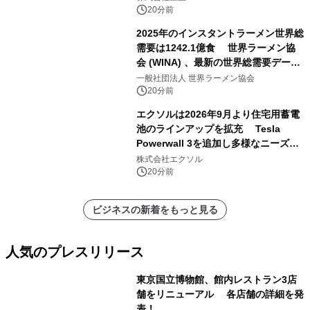
20分前
2025年のインスタントラーメン世界総
需要は1242.1億食 世界ラーメン協
会 (WINA) 、最新の世界総需要データ
を発表
一般社団法人 世界ラーメン協会
20分前
エクソルは2026年9月より住宅用蓄電
池のラインアップを拡充 Tesla
Powerwall 3を追加し多様なニーズに
応える提案体制を強化
株式会社エクソル
20分前
ビジネスの新着をもっと見る
人気のプレスリリース
東京国立博物館、館内レストラン3店
舗をリニューアル 各店舗の詳細を発
表！