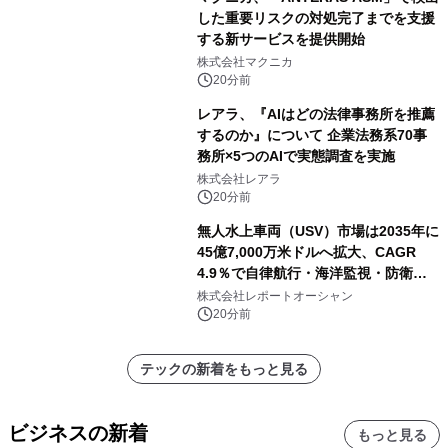
した重要リスクの対処完了までを支援
する新サービスを提供開始
株式会社マクニカ
20分前
レアラ、『AIはどの法律事務所を推薦
するのか』について 企業法務系70事
務所×5つのAIで実態調査を実施
株式会社レアラ
20分前
無人水上車両（USV）市場は2035年に
45億7,000万米ドルへ拡大、CAGR
4.9％で自律航行・海洋監視・防衛用
途の導入が加速
株式会社レポートオーシャン
20分前
テックの新着をもっと見る
ビジネスの新着
もっと見る