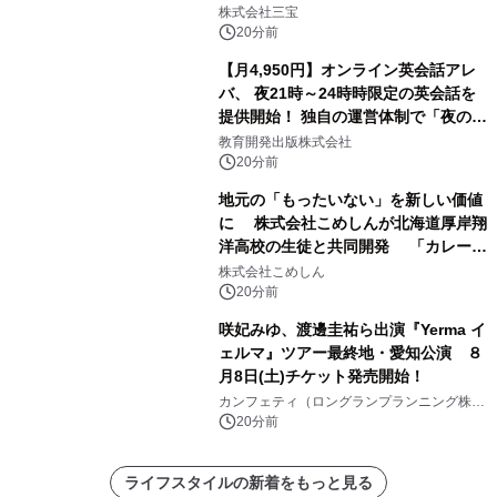
株式会社三宝
20分前
【月4,950円】オンライン英会話アレ
バ、 夜21時～24時時限定の英会話を
提供開始！ 独自の運営体制で「夜の予
約取れない問題」を解決
教育開発出版株式会社
20分前
地元の「もったいない」を新しい価値
に 株式会社こめしんが北海道厚岸翔
洋高校の生徒と共同開発 「カレー＆
いかくんおむすび」発売
株式会社こめしん
20分前
咲妃みゆ、渡邊圭祐ら出演『Yerma イ
ェルマ』ツアー最終地・愛知公演 ８
月8日(土)チケット発売開始！
カンフェティ（ロングランプランニング株式
会社）
20分前
ライフスタイルの新着をもっと見る