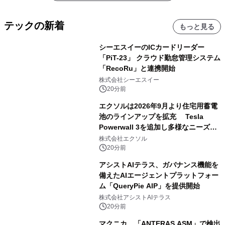
テックの新着
もっと見る
シーエスイーのICカードリーダー
「PiT-23」 クラウド勤怠管理システム
「RecoRu」と連携開始
株式会社シーエスイー
20分前
エクソルは2026年9月より住宅用蓄電
池のラインアップを拡充 Tesla
Powerwall 3を追加し多様なニーズに
応える提案体制を強化
株式会社エクソル
20分前
アシストAIテラス、ガバナンス機能を
備えたAIエージェントプラットフォー
ム「QueryPie AIP」を提供開始
株式会社アシストAIテラス
20分前
マクニカ、「ANTERAS ASM」で検出