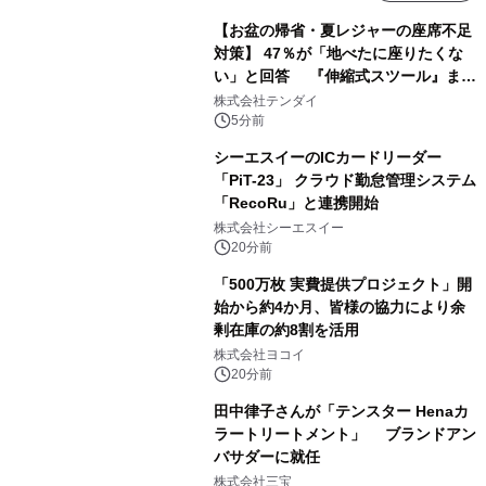
【お盆の帰省・夏レジャーの座席不足
対策】 47％が「地べたに座りたくな
い」と回答 『伸縮式スツール』まと
め買いキャンペーンを8/6開始
株式会社テンダイ
5分前
シーエスイーのICカードリーダー
「PiT-23」 クラウド勤怠管理システム
「RecoRu」と連携開始
株式会社シーエスイー
20分前
「500万枚 実費提供プロジェクト」開
始から約4か月、皆様の協力により余
剰在庫の約8割を活用
株式会社ヨコイ
20分前
田中律子さんが「テンスター Henaカ
ラートリートメント」 ブランドアン
バサダーに就任
株式会社三宝