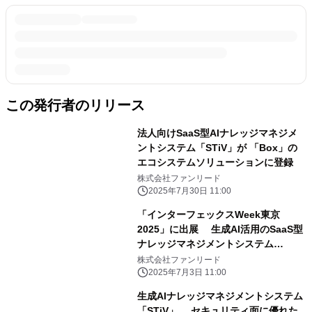
この発行者のリリース
法人向けSaaS型AIナレッジマネジメ
ントシステム「STiV」が 「Box」の
エコシステムソリューションに登録
株式会社ファンリード
2025年7月30日 11:00
「インターフェックスWeek東京
2025」に出展 生成AI活用のSaaS型
ナレッジマネジメントシステム
「STiV」の新機能(デモ)を初披露
株式会社ファンリード
2025年7月3日 11:00
生成AIナレッジマネジメントシステム
「STiV」 セキュリティ面に優れた