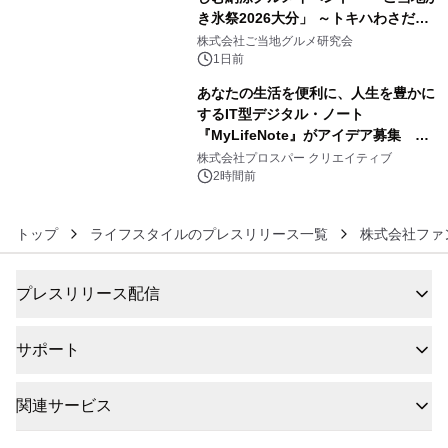
き氷祭2026大分」 ～トキハわさだタ
5
ウンで8月21日～31日まで11日間限定
株式会社ご当地グルメ研究会
開催～
1日前
あなたの生活を便利に、人生を豊かに
するIT型デジタル・ノート
『MyLifeNote』がアイデア募集 優
6
秀賞100名に1年間無償試用
株式会社プロスパー クリエイティブ
2時間前
トップ
ライフスタイルのプレスリリース一覧
株式会社ファ
プレスリリース配信
サポート
関連サービス