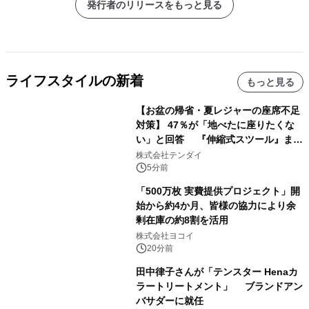
発行者のリリースをもっと見る
ライフスタイルの新着
もっと見る
【お盆の帰省・夏レジャーの座席不足
対策】 47％が「地べたに座りたくな
い」と回答 『伸縮式スツール』まと
め買いキャンペーンを8/6開始
株式会社テンダイ
5分前
「500万枚 実費提供プロジェクト」開
始から約4か月、皆様の協力により余
剰在庫の約8割を活用
株式会社ヨコイ
20分前
田中律子さんが「テンスター Henaカ
ラートリートメント」 ブランドアン
バサダーに就任