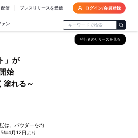
を配信
プレスリリースを受信
ログイン/会員登録
ファン
発行者のリリースを見る
ト」が
販売開始
く塗れる～
也)は、パウダーを均
年4月12日より