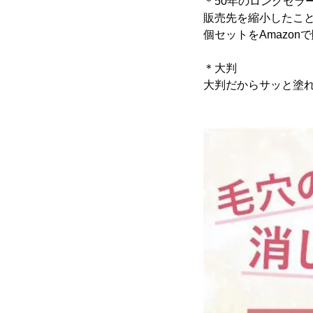
＊50年のロングセラ
販売先を縮小したこ
個セットをAmazo
＊大判
大判だからサッと塗