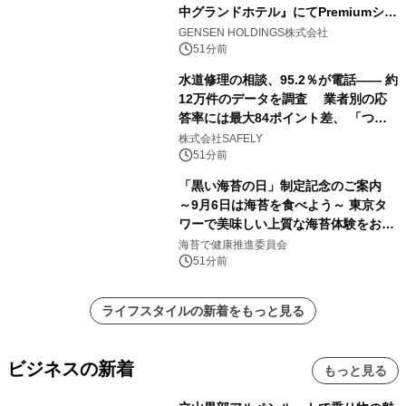
中グランドホテル』にてPremiumシリ
ーズ初のオールインクルーシブ導入
GENSEN HOLDINGS株式会社
51分前
水道修理の相談、95.2％が電話―― 約
12万件のデータを調査 業者別の応
答率には最大84ポイント差、 「つな
がりやすさ」も選定基準に
株式会社SAFELY
51分前
「黒い海苔の日」制定記念のご案内
～9月6日は海苔を食べよう～ 東京タ
ワーで美味しい上質な海苔体験をお届
けします！
海苔で健康推進委員会
51分前
ライフスタイルの新着をもっと見る
ビジネスの新着
もっと見る