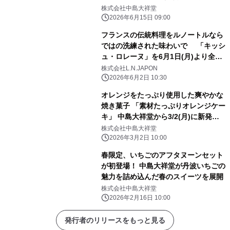
株式会社中島大祥堂
2026年6月15日 09:00
フランスの伝統料理をルノートルなら
ではの洗練された味わいで 「キッシ
ュ・ロレーヌ」を6月1日(月)より全店
舗で発売
株式会社L.N.JAPON
2026年6月2日 10:30
オレンジをたっぷり使用した爽やかな
焼き菓子 「素材たっぷりオレンジケー
キ」 中島大祥堂から3/2(月)に新発
売！
株式会社中島大祥堂
2026年3月2日 10:00
春限定、いちごのアフタヌーンセット
が初登場！ 中島大祥堂が丹波いちごの
魅力を詰め込んだ春のスイーツを展開
株式会社中島大祥堂
2026年2月16日 10:00
発行者のリリースをもっと見る