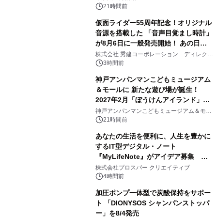
21時間前
仮面ライダー55周年記念！オリジナル
音源を搭載した 「音声目覚まし時計」
が8月6日に一般発売開始！ あの日の
2
大興奮が今甦る
株式会社 秀建コーポレーション ディレクト
アートギャラリー
3時間前
神戸アンパンマンこどもミュージアム
＆モールに 新たな遊び場が誕生！
2027年2月「ぼうけんアイランド」が
3
オープン
神戸アンパンマンこどもミュージアム＆モー
ル
21時間前
あなたの生活を便利に、人生を豊かに
するIT型デジタル・ノート
『MyLifeNote』がアイデア募集 優
4
秀賞100名に1年間無償試用
株式会社プロスパー クリエイティブ
4時間前
加圧ポンプ一体型で炭酸保持をサポー
ト 「DIONYSOS シャンパンストッパ
ー」を8/4発売