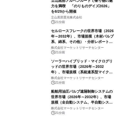
立山黒部アルペンルートで乗り物の魅
力を満喫 「のりものデイズ2026」
を8/29から開催
立山黒部貫光株式会社
21分前
セルロースフレークの世界市場（2026
年～2032年）、市場規模（木材パルプ
系、綿系、その他）・分析レポートを
発表
株式会社マーケットリサーチセンター
21分前
ソーラーハイブリッド・マイクログリ
ッドの世界市場（2026年～2032
年）、市場規模（系統連系型マイクロ
グリッド、独立型マイクログリッ
株式会社マーケットリサーチセンター
ド）・分析レポートを発表
21分前
船舶用油圧バルブ遠隔制御システムの
世界市場（2026年～2032年）、市場
規模（全自動システム、半自動システ
ム）・分析レポートを発表
株式会社マーケットリサーチセンター
21分前