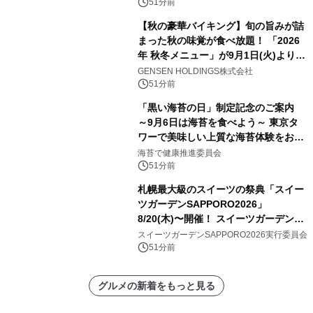
51分前
【秋の豪華バイキング】旬の旨みが詰
まった秋の味覚が食べ放題！ 「2026
年 秋冬メニュー」が9月1日(火)より提
供スタート
GENSEN HOLDINGS株式会社
51分前
「黒い海苔の日」制定記念のご案内
～9月6日は海苔を食べよう～ 東京タ
ワーで美味しい上質な海苔体験をお届
けします！
海苔で健康推進委員会
51分前
札幌最大級のスイーツの祭典「スイー
ツガーデンSAPPORO2026」
8/20(木)〜開催！ スイーツガーデン史
上最多50種のコラボケーキが集結／前
スイーツガーデンSAPPORO2026実行委員会
日8/19(水)メディア試食会も初開催
51分前
グルメの新着をもっと見る