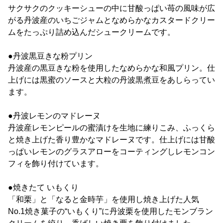
サクサクのクッキーシューの中に甘酸っぱい苺の風味が広
がる丹波産のいちごジャムとなめらかなカスタードクリー
ムをたっぷり詰め込んだシュークリームです。
●丹波黒豆きな粉プリン
丹波産の黒豆きな粉を使用したなめらかな和風プリン。仕
上げには黒蜜のソースと大粒の丹波黒煮豆をあしらってい
ます。
●丹波レモンのマドレーヌ
丹波産レモンピールの蜜漬けを生地に練りこみ、ふっくら
と焼き上げた香り豊かなマドレーヌです。仕上げには甘酸
っぱいレモンのグラスアローをコーティングしレモンコン
フィを飾り付けています。
●焼きたて いもくり
「和栗」と「なると金時芋」を使用し焼き上げた人気
No.1焼き菓子の“いもくり”に丹波栗を使用したモンブラン