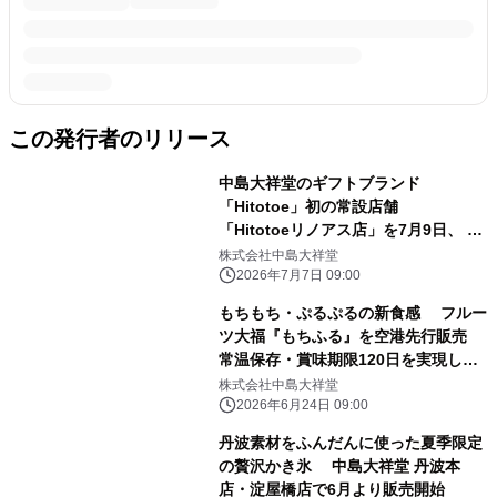
この発行者のリリース
中島大祥堂のギフトブランド
「Hitotoe」初の常設店舗
「Hitotoeリノアス店」を7月9日、 リ
ノアス八尾 地下1階にオープン
株式会社中島大祥堂
2026年7月7日 09:00
もちもち・ぷるぷるの新食感 フルー
ツ大福『もちふる』を空港先行販売
常温保存・賞味期限120日を実現し、
世界を旅します
株式会社中島大祥堂
2026年6月24日 09:00
丹波素材をふんだんに使った夏季限定
の贅沢かき氷 中島大祥堂 丹波本
店・淀屋橋店で6月より販売開始