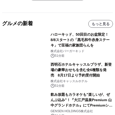
グルメの新着
もっと見る
ハローキッド、50回目のお盆限定！
8/8スタートの「黒毛和牛赤身ステー
キ」で至福の家族団らんを
株式会社バーガーキッド
51分前
西明石ホテルキャッスルプラザ、新登
場の豪華おせちを含む全6種類を発
売 8月17日より予約受付開始
株式会社キャッスルホテル
51分前
飲み放題もカラオケも”楽しいが、ぜ
んぶ込み”！『大江戸温泉Premium 山
中グランドホテル』にてPremiumシリ
ーズ初のオールインクルーシブ導入
GENSEN HOLDINGS株式会社