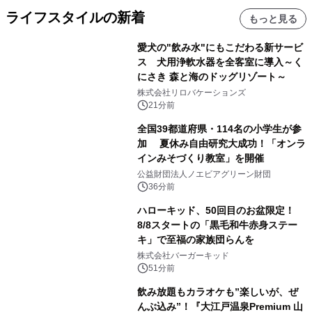
ライフスタイルの新着
もっと見る
愛犬の"飲み水"にもこだわる新サービ
ス 犬用浄軟水器を全客室に導入～く
にさき 森と海のドッグリゾート～
株式会社リロバケーションズ
21分前
全国39都道府県・114名の小学生が参
加 夏休み自由研究大成功！「オンラ
インみそづくり教室」を開催
公益財団法人ノエビアグリーン財団
36分前
ハローキッド、50回目のお盆限定！
8/8スタートの「黒毛和牛赤身ステー
キ」で至福の家族団らんを
株式会社バーガーキッド
51分前
飲み放題もカラオケも”楽しいが、ぜ
んぶ込み”！『大江戸温泉Premium 山