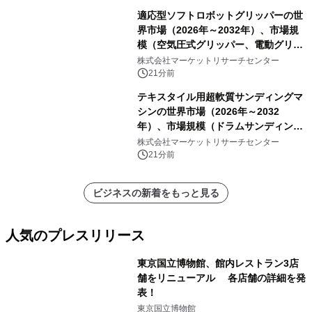
適応型ソフトロボットグリッパーの世
界市場（2026年～2032年）、市場規
模（空気圧式グリッパー、電動グリッ
パー）・分析レポートを発表
株式会社マーケットリサーチセンター
21分前
テキスタイル用超軟質サンディングマ
シンの世界市場（2026年～2032
年）、市場規模（ドラムサンディング
マシン、ジェットサンディングマシ
株式会社マーケットリサーチセンター
ン、ローラーサンディングマシン、そ
21分前
の他）・分析レポートを発表
ビジネスの新着をもっと見る
人気のプレスリリース
東京国立博物館、館内レストラン3店
舗をリニューアル 各店舗の詳細を発
表！
1
東京国立博物館