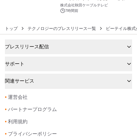
6
秋田犬の子犬と秋田の四季と名所を巡
株式会社秋田ケーブルテレビ
るパッケージ～ 9月1日(火)秋田県内で
7時間前
販売開始
トップ
テクノロジーのプレスリリース一覧
ビーテイル株式
プレスリリース配信
サポート
関連サービス
•
運営会社
•
パートナープログラム
•
利用規約
•
プライバシーポリシー