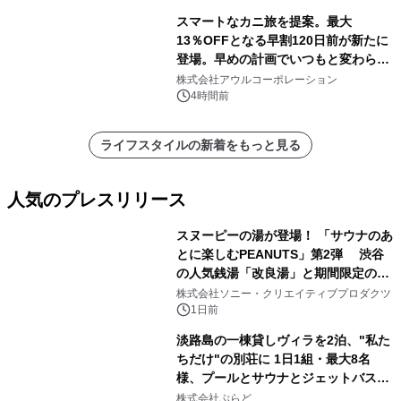
スマートなカニ旅を提案。最大
13％OFFとなる早割120日前が新たに
登場。早めの計画でいつもと変わらぬ
大人の冬旅を。ー夕日ヶ浦温泉「佳松
株式会社アウルコーポレーション
苑 別邸ふうか」ー
4時間前
ライフスタイルの新着をもっと見る
人気のプレスリリース
スヌーピーの湯が登場！ 「サウナのあ
とに楽しむPEANUTS」第2弾 渋谷
の人気銭湯「改良湯」と期間限定のコ
1
ラボレーション サウナイキタイコラ
株式会社ソニー・クリエイティブプロダクツ
ボグッズも発売決定！
1日前
淡路島の一棟貸しヴィラを2泊、"私た
ちだけ"の別荘に 1日1組・最大8名
様、プールとサウナとジェットバス付
2
きで Villa Mon Temps AWAJIの連泊
株式会社ぷらど