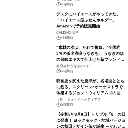
素泊りプラン
4時間前
デスクにハイエースがやってきた。
「ハイエース型ふせんホルダー」
Amazonで予約販売開始
3
CAMSHOP.JP
4時間前
“素材の次は、たれで勝負。”全国約
5％の浜名湖産うなぎを、 うなぎの頭
の旨味エキスで仕上げた新ブランド
4
「井口の誉」誕生
有限会社うなぎの井口
5時間前
映画史を変えた旋律が、名場面ととも
に甦る。スクリーン×オーケストラで
体感するジョン・ウィリアムズの世
5
界。ジョン・ウィリアムズ：シネマ・
（株）キョードーメディアス
スペクタキュラー・コンサート 開催決
5時間前
定！
【令和8年8月8日】トリプル「8」の日
に発表！ ヨックモック・地域バージョ
ンの秋田デザイン缶が誕生 ～かわいい