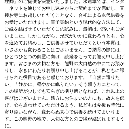
埋葬」のご提供を決意いたしました。永遠華では、インタ
ーネットを通じてお申し込みからご契約までが完結し、直
接お寺にお越しいただくことなく、合祀による永代供養を
お受けいただけます。電子契約という現代的な方法にて、
ご縁を結ばせていただくこの試みに、最初は戸惑いもござ
いました。しかしながら、形式がいかに変わろうとも、心
を込めてお納めし、ご供養させていただくという本質は、
いささかも変わることはございません。ご納骨の際には、
ひとつひとつの御霊に向け、読経をもってお迎え申し上げ
ます。皆さまの大切な方を、熊野の大自然の中にてお預か
りし、永きにわたりお護り申し上げることが、私どもに課
せられた役目であると感じております。「自然に還りた
い」「静かに、穏やかに眠りたい」そう願う方にとって、
この場所が少しでも安らぎの拠り所となれば、これ以上の
喜びはございません。遠方にお住まいの方にも、故人を偲
び、心を通わせていただけるよう、私どもは今後も時代に
寄り添いながら、変わらぬ真心で供養を続けてまいりま
す。この熊野の地で、大切な方とのご縁が結ばれますよう
に。