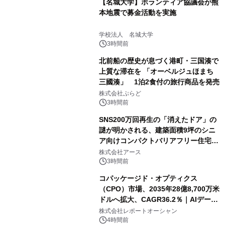
【名城大学】ボランティア協議会が熊
本地震で募金活動を実施
学校法人 名城大学
3時間前
北前船の歴史が息づく港町・三国湊で
上質な滞在を 「オーベルジュほまち
三國湊」 1泊2食付の旅行商品を発売
株式会社ぷらど
3時間前
SNS200万回再生の「消えたドア」の
謎が明かされる、建築面積9坪のシニ
ア向けコンパクトバリアフリー住宅が
誕生
株式会社アース
3時間前
コパッケージド・オプティクス
（CPO）市場、2035年28億8,700万米
ドルへ拡大、CAGR36.2％｜AIデータ
センター・高速光通信需要が成長を加
株式会社レポートオーシャン
速
4時間前