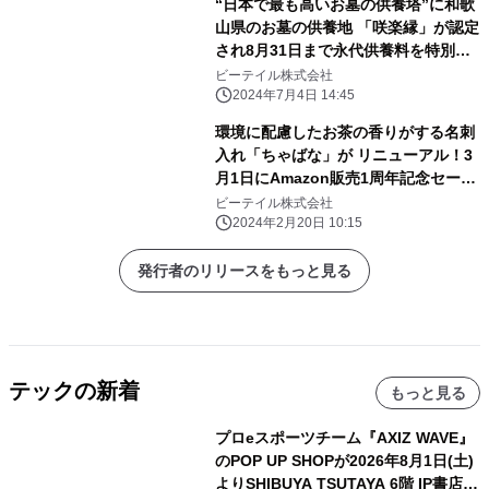
“日本で最も高いお墓の供養塔”に和歌
山県のお墓の供養地 「咲楽縁」が認定
され8月31日まで永代供養料を特別価
格で提供
ビーテイル株式会社
2024年7月4日 14:45
環境に配慮したお茶の香りがする名刺
入れ「ちゃばな」が リニューアル！3
月1日にAmazon販売1周年記念セール
を実施
ビーテイル株式会社
2024年2月20日 10:15
発行者のリリースをもっと見る
テックの新着
もっと見る
プロeスポーツチーム『AXIZ WAVE』
のPOP UP SHOPが2026年8月1日(土)
よりSHIBUYA TSUTAYA 6階 IP書店で