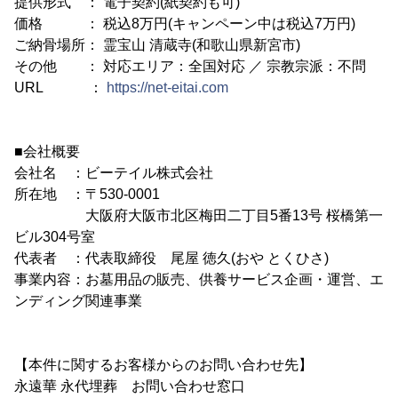
提供形式 ： 電子契約(紙契約も可)
価格 ： 税込8万円(キャンペーン中は税込7万円)
ご納骨場所： 霊宝山 清蔵寺(和歌山県新宮市)
その他 ： 対応エリア：全国対応 ／ 宗教宗派：不問
URL ：
https://net-eitai.com
■会社概要
会社名 ：ビーテイル株式会社
所在地 ：〒530-0001
大阪府大阪市北区梅田二丁目5番13号 桜橋第一
ビル304号室
代表者 ：代表取締役 尾屋 徳久(おや とくひさ)
事業内容：お墓用品の販売、供養サービス企画・運営、エ
ンディング関連事業
【本件に関するお客様からのお問い合わせ先】
永遠華 永代埋葬 お問い合わせ窓口