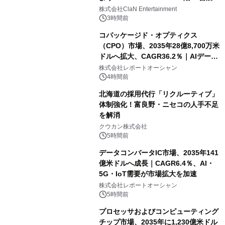
開催決定！！
株式会社ClaN Entertainment
3時間前
コパッケージド・オプティクス
（CPO）市場、2035年28億8,700万米
ドルへ拡大、CAGR36.2％｜AIデータ
センター・高速光通信需要が成長を加
株式会社レポートオーシャン
速
4時間前
北海道の採用代行「リクルーティブ」
体制強化！富良野・ニセコの人手不足
を解消
クウカン株式会社
5時間前
データコンバータIC市場、2035年141
億米ドルへ成長｜CAGR6.4％、AI・
5G・IoT需要が市場拡大を加速
株式会社レポートオーシャン
5時間前
プロセッサおよびコンピューティング
チップ市場、2035年に1,230億米ドル