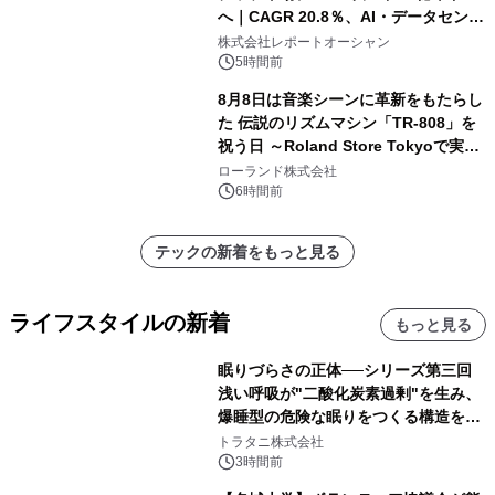
へ｜CAGR 20.8％、AI・データセンタ
ー需要が成長を牽引
株式会社レポートオーシャン
5時間前
8月8日は音楽シーンに革新をもたらし
た 伝説のリズムマシン「TR-808」を
祝う日 ～Roland Store Tokyoで実機
を展示しての 記念キャンペーンを開
ローランド株式会社
催 英国ラジオ「NTS」の 特別プログ
6時間前
ラムや、「TR-808」を愛する伝説的
アーティストを フィーチャーしたアニ
テックの新着をもっと見る
メーションを公開～
ライフスタイルの新着
もっと見る
眠りづらさの正体──シリーズ第三回
浅い呼吸が"二酸化炭素過剰"を生み、
爆睡型の危険な眠りをつくる構造を解
説
トラタニ株式会社
3時間前