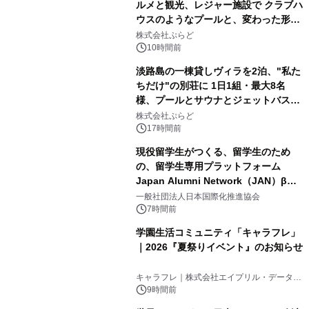
ルメと観光、レジャー施設で クラブハ
ウスのようなプールと、変わった形の
2
サウナも 「THE BOXY AWAJI」のお
株式会社ぷらど
得な素泊まり連泊プランで
10時間前
淡路島の一棟貸しヴィラを2泊、"私た
ちだけ"の別荘に 1日1組・最大8名
様、プールとサウナとジェットバス付
3
きで Villa Mon Temps AWAJIの連泊
株式会社ぷらど
素泊りプラン
17時間前
現役留学生がつくる、留学生のため
の、留学生専用プラットフォーム
Japan Alumni Network（JAN）β版
4
をリリース
一般社団法人日本国際化推進協会
7時間前
学園生活コミュニティ「キャラフレ」
｜2026『夏祭りイベント』のお知らせ
5
キャラフレ｜株式会社エイプリル・データ・
デザインズ
9時間前