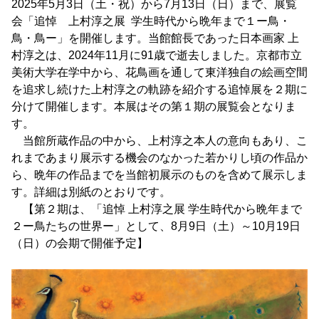
2025年5月3日（土・祝）から7月13日（日）まで、展覧
会「追悼 上村淳之展 学生時代から晩年まで１ー鳥・
鳥・鳥ー」を開催します。当館館長であった日本画家 上
村淳之は、2024年11月に91歳で逝去しました。京都市立
美術大学在学中から、花鳥画を通して東洋独自の絵画空間
を追求し続けた上村淳之の軌跡を紹介する追悼展を２期に
分けて開催します。本展はその第１期の展覧会となりま
す。
当館所蔵作品の中から、上村淳之本人の意向もあり、こ
れまであまり展示する機会のなかった若かりし頃の作品か
ら、晩年の作品までを当館初展示のものを含めて展示しま
す。詳細は別紙のとおりです。
【第２期は、「追悼 上村淳之展 学生時代から晩年まで
２ー鳥たちの世界ー」として、8月9日（土）～10月19日
（日）の会期で開催予定】