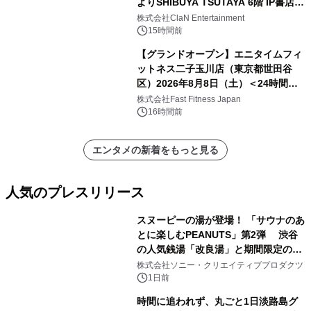
よりSHIBUYA TSUTAYA 6階 IP書店で
開催決定！！
株式会社ClaN Entertainment
15時間前
【グランドオープン】エニタイムフィ
ットネス二子玉川店（東京都世田谷
区）2026年8月8日（土）＜24時間年
中無休のフィットネスジム＞
株式会社Fast Fitness Japan
16時間前
エンタメの新着をもっと見る
人気のプレスリリース
スヌーピーの湯が登場！ 「サウナのあ
とに楽しむPEANUTS」第2弾 渋谷
の人気銭湯「改良湯」と期間限定のコ
1
ラボレーション サウナイキタイコラ
株式会社ソニー・クリエイティブプロダクツ
ボグッズも発売決定！
1日前
時間に追われず、丸ごと1日淡路島グ