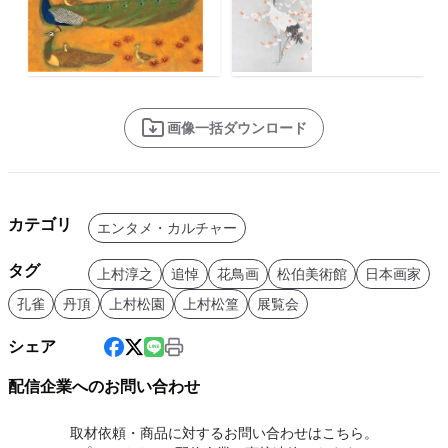
画像一括ダウンロード
カテゴリ
エンタメ・カルチャー
タグ
上村淳之
追悼
花鳥画
松伯美術館
日本画家
孔雀
丹頂
上村松園
上村松篁
展覧会
シェア
配信企業へのお問い合わせ
取材依頼・商品に対するお問い合わせはこちら。