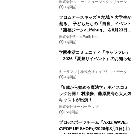
開始
株式会社ソニー・ミュージックソリューショ
ンズ
3時間前
フロムアースキッズ × 地域 × 大学生が
創る、 子どもたちの「自育」イベント
「諸福ジーク×Lifehug」 を8月23日
(日)開催
株式会社From Earth Kids
8時間前
学園生活コミュニティ「キャラフレ」
｜2026『夏祭りイベント』のお知らせ
キャラフレ｜株式会社エイプリル・データ・
デザインズ
9時間前
『8歳から始める魔法学』ボイスコミ
ック公開！ 村瀬歩、藤原夏海ら大人気
キャストが出演！
株式会社オーバーラップ
15時間前
プロeスポーツチーム『AXIZ WAVE』
のPOP UP SHOPが2026年8月1日(土)