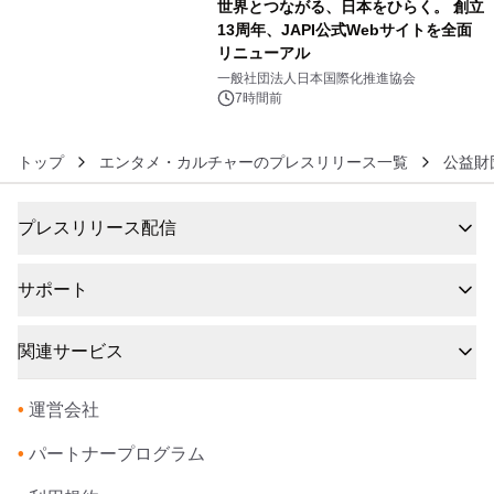
世界とつながる、日本をひらく。 創立
13周年、JAPI公式Webサイトを全面
リニューアル
6
一般社団法人日本国際化推進協会
7時間前
トップ
エンタメ・カルチャーのプレスリリース一覧
公益財
プレスリリース配信
サポート
関連サービス
•
運営会社
•
パートナープログラム