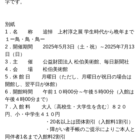
字です。
別紙
1．名 称 追悼 上村淳之展 学生時代から晩年まで
１ー鳥・鳥・鳥ー
2．開催期間 2025年5月3日（土・祝）～2025年7月13
日（日）
3．主 催 公益財団法人 松伯美術館、毎日新聞社
4．会 場 松伯美術館
5．休 館 日 月曜日（ただし、月曜日が祝日の場合は
開館し、翌平日が休館）
6．開館時間 午前１０時00分～午後５時00分（入館は
午後４時00分まで）
7．入 館 料 大人〔高校生・大学生を含む〕８２０
円、小・中学生４１０円
・20名以上は団体割引（入館料1割引）
・障がい者手帳のご提示によりご本人と
同伴者1名まで入館料2割引