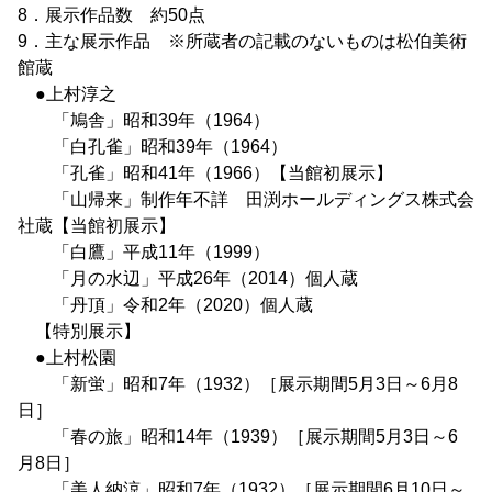
8．展示作品数 約50点
9．主な展示作品 ※所蔵者の記載のないものは松伯美術
館蔵
●上村淳之
「鳩舎」昭和39年（1964）
「白孔雀」昭和39年（1964）
「孔雀」昭和41年（1966）【当館初展示】
「山帰来」制作年不詳 田渕ホールディングス株式会
社蔵【当館初展示】
「白鷹」平成11年（1999）
「月の水辺」平成26年（2014）個人蔵
「丹頂」令和2年（2020）個人蔵
【特別展示】
●上村松園
「新蛍」昭和7年（1932）［展示期間5月3日～6月8
日］
「春の旅」昭和14年（1939）［展示期間5月3日～6
月8日］
「美人納涼」昭和7年（1932）［展示期間6月10日～