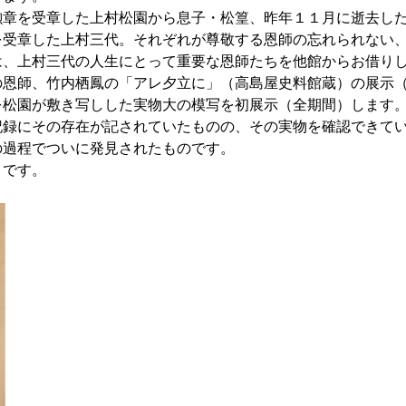
章を受章した上村松園から息子・松篁、昨年１１月に逝去した
を受章した上村三代。それぞれが尊敬する恩師の忘れられない
は、上村三代の人生にとって重要な恩師たちを他館からお借り
恩師、竹内栖鳳の「アレ夕立に」（高島屋史料館蔵）の展示（2
を松園が敷き写しした実物大の模写を初展示（全期間）します
録にその存在が記されていたものの、その実物を確認できてい
の過程でついに発見されたものです。
です。