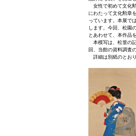
女性で初めて文化勲
にわたって文化勲章
っています。本展で
します。今回、松園の
とあわせて、本作品
本模写は、松篁の記
回、当館の資料調査
詳細は別紙のとおり