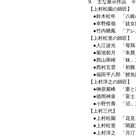
9. 主な展示作品 ※:前期
【上村松園の師匠】
●鈴木松年 「八岐
●幸野楳嶺 「妓女
●竹内栖鳳 「アレ
【上村松篁の師匠】
●入江波光 「母鶏
●菊池契月 「朱唇
●西山翠嶂 「秣」
●西村五雲 「初雞
●福田平八郎「鯉魚
【上村淳之の師匠】
●榊原紫峰 「栗と
●徳岡神泉 「富士
●小野竹喬 「沼」
【上村三代】
●上村松園 「花見
●上村松篁 「閑庭
●上村淳之 「月汀