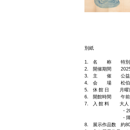
別紙
1. 名 称 特別
2. 開催期間 202
3. 主 催 公益
4. 会 場 松伯
5. 休 館 日 月
6. 開館時間 午前1
7. 入 館 料 大人
・20名以上は
・障がい者手帳
8. 展示作品数 約8