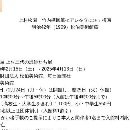
上村松園「竹内栖鳳筆≪アレ夕立に≫」模写
明治42年（1909）松伯美術館蔵
展 上村三代の恩師たち展
5年2月15日（土）～2025年4月13日（日）
財団法人 松伯美術館、毎日新聞社
美術館
曜日（2月24日（月・休）は開館し、翌25日（火）休館）
0時00分～午後5時00分（入館は午後4時00分まで）
〔高校生・大学生を含む〕1,100円、小・中学生550円
団体割引（入館料1割引）
のご提示によりご本人と同伴者1名まで入館料2割
0点