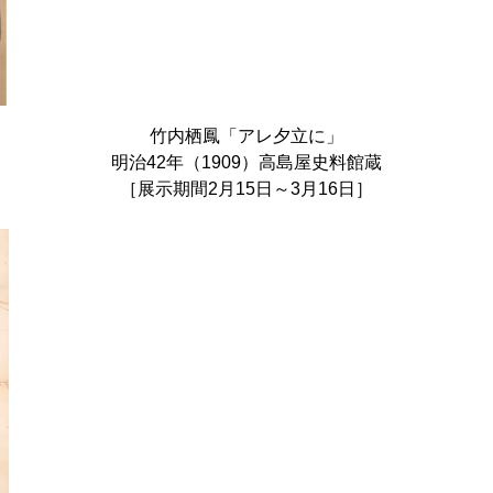
竹内栖鳳「アレ夕立に」
明治42年（1909）高島屋史料館蔵
［展示期間2月15日～3月16日］