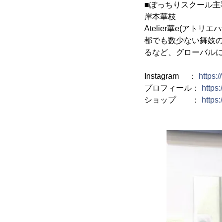
■ぽっちりスクール主
岸本華枝
Atelier華e(ア
都でも数少ない舞妓
るなど、グローバル
Instagram ：
https:
プロフィール：
https
ショップ ：
https: