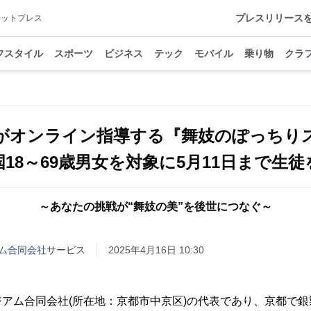
プレスリリース
アットプレス
フスタイル
スポーツ
ビジネス
テック
モバイル
乗り物
クラ
がオンライン指導する『舞妓のぽっち
18～69歳男女を対象に5月11日まで生
～あなたの挑戦が“舞妓の美”を後世につなぐ～
ム合同会社
サービス
2025年4月16日 10:30
アム合同会社(所在地：京都市中京区)の代表であり、京都で