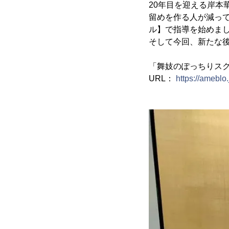
20年目を迎える岸
留めを作る人が減って
ル】で指導を始めま
そして今回、新たな後
「舞妓のぽっちりスク
URL：
https://amebl