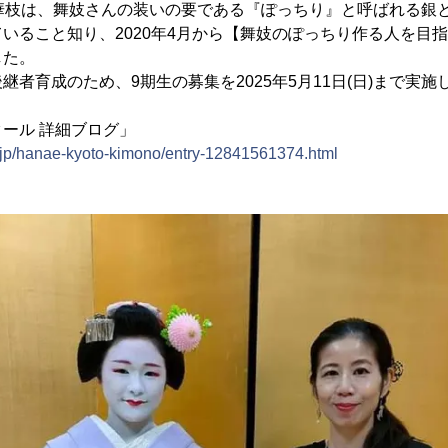
本華枝は、舞妓さんの装いの要である『ぽっちり』と呼ばれる銀
いること知り、2020年4月から【舞妓のぽっちり作る人を目
した。
継者育成のため、9期生の募集を2025年5月11日(日)まで実施
ール 詳細ブログ」
o.jp/hanae-kyoto-kimono/entry-12841561374.html