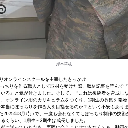
岸本華枝
ちりオンラインスクールを主宰したきっかけ
のぽっちりを作る職人として取材を受けた際、取材記事を読んで
ている』と気が付きました。そして、『これは後継者を育成し
き、オンライン用のカリキュラムをつくり、1期生の募集を開始
で本当にぽっちりを作る人を目指せるのか？という不安もあり
た2025年3月時点で、一度も会わなくてもぽっちり制作の技
るくらい、1期生～2期生は成長しました。
京都に送っていただき、実際に会うことはできなくても、動画