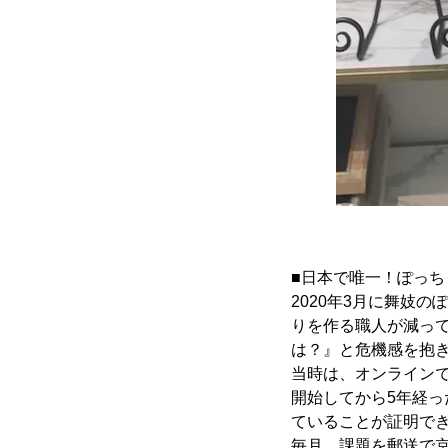
■日本で唯一！ぽっ
2020年3月に舞妓
りを作る職人が減っ
は？』と危機感を抱
当時は、オンライン
開始してから5年経っ
ていることが証明でき
毎月、課題を郵送で