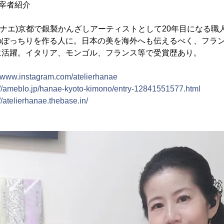
宰者紹介
トリエハナエ)京都で銀製かんざしアーティストとして20年目になる職
のぽっちりを作る人に。日本の美を海外へも伝えるべく、フラ
に活躍。イタリア、モンゴル、フランス等で受賞歴あり。
//www.instagram.com/atelierhanae
://ameblo.jp/hanae-kyoto-kimono/entry-12841551577.html
//atelierhanae.thebase.in/