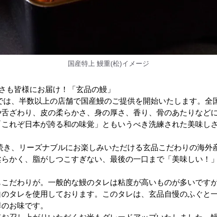
国産特上 鰻重(松)イメージ
しさも皆様にお届け！「玄品の鰻」
ーでは、半数以上の店舗で国産鰻のご提供を開始いたします。全
や舌ざわり、皮の柔らかさ、身の厚さ、香り、骨のあたりなど
「これぞ日本が誇る和の味覚」ともいうべき洗練された美味し
き続き、リーズナブルにお楽しみいただける玄品こだわりの海外
柔らかく、脂がしつこすぎない、最後の一口まで「美味しい！
もこだわりが。一般的な鰻のタレは粘度が高いものが多いです
自のタレを使用しております。このタレは、玄品自慢のふぐと
群のお味です。