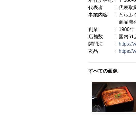
本社所在地： 〒580
代表者 ： 代表取締
事業内容 ： とらふ
商品開発、海
創業 ： 1980年
店舗数 ： 国内61店
関門海 ：
https:/
玄品 ：
https://
すべての画像