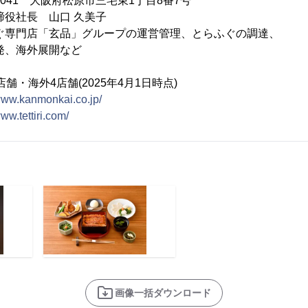
-0041 大阪府松原市三宅東1丁目8番7号
役社長 山口 久美子
ぐ専門店「玄品」グループの運営管理、とらふぐの調達、
外展開など
舗・海外4店舗(2025年4月1日時点)
/www.kanmonkai.co.jp/
www.tettiri.com/
画像一括ダウンロード