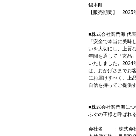
錦本町
【販売期間】 202
■株式会社関門海 代
「安全で本当に美味
いを大切にし、上質
年間を通して「玄品」
いたしました。202
は、おかげさまでお
にお届けすべく、上
自信を持ってご提供
■株式会社関門海につ
ふぐの王様と呼ばれる
会社名 ： 株式会