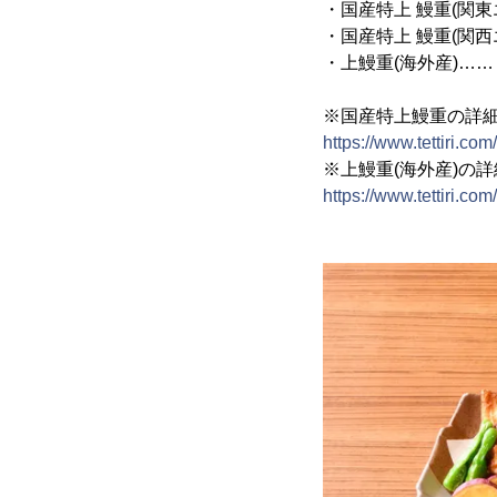
・国産特上 鰻重(関東エリ
・国産特上 鰻重(関西エリ
・上鰻重(海外産)…… 松 
※国産特上鰻重の詳
https://www.tettiri.c
※上鰻重(海外産)の
https://www.tettiri.c