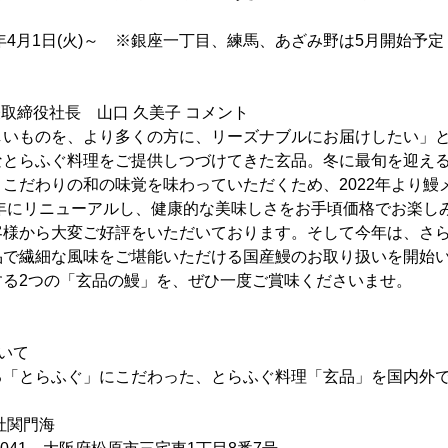
5年4月1日(火)～ ※銀座一丁目、練馬、あざみ野は5月開始予定
表取締役社長 山口 久美子 コメント
しいものを、より多くの方に、リーズナブルにお届けしたい」
なとらふぐ料理をご提供しつづけてきた玄品。冬に最旬を迎え
こだわりの和の味覚を味わっていただくため、2022年より鰻
4年にリニューアルし、健康的な美味しさをお手頃価格でお楽し
客様から大変ご好評をいただいております。そして今年は、さ
品で繊細な風味をご堪能いただける国産鰻のお取り扱いを開始
する2つの「玄品の鰻」を、ぜひ一度ご賞味くださいませ。
いて
「とらふぐ」にこだわった、とらふぐ料理「玄品」を国内外で
社関門海