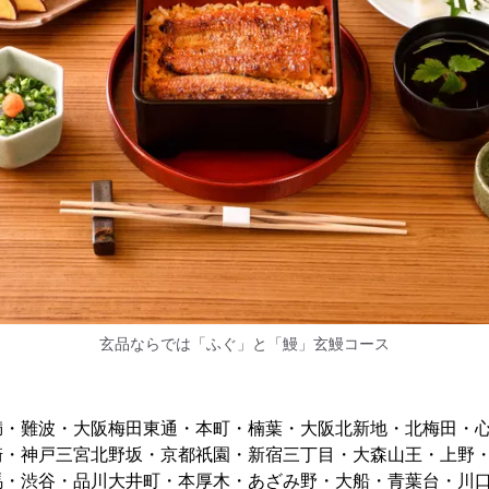
玄品ならでは「ふぐ」と「鰻」玄鰻コース
満・難波・大阪梅田東通・本町・楠葉・大阪北新地・北梅田・
崎・神戸三宮北野坂・京都祇園・新宿三丁目・大森山王・上野
馬・渋谷・品川大井町・本厚木・あざみ野・大船・青葉台・川