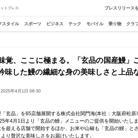
プレスリリース
アットプレス
フスタイル
スポーツ
ビジネス
テック
モバイル
乗り物
クラ
味覚、ここに極まる。「玄品の国産鰻
吟味した鰻の繊細な身の美味しさと上品
2025年4月1日 08:30
「玄品」を65店舗展開する株式会社関門海(本社：大阪府松原
2025年4月1日より「玄品の鰻」メニューのご提供を開始いたし
数を超える店舗で開始するほか、お米や山椒も「玄品の鰻」と
、より贅沢な美味しさをお届けいたします。