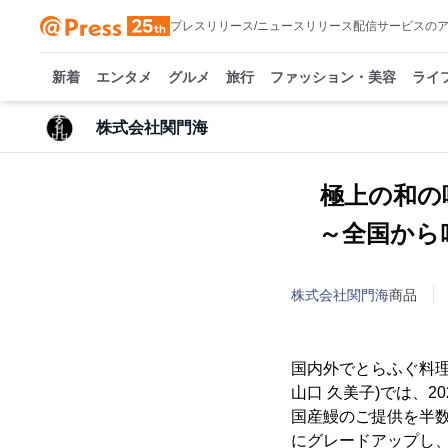
プレスリリース/ニュースリリース配信サービスの
新着
エンタメ
グルメ
旅行
ファッション・美容
ライ
株式会社関門海
極上の和の
～全国から
株式会社関門海
商品
国内外でとらふぐ料理
山口 久美子)では、
国産鰻のご提供を半
にグレードアップし