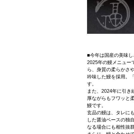
■今年は国産の美味
2025年の鰻メニュ
ら、身質の柔らかさ
吟味した鰻を採用。
す。
また、2024年に引
厚ながらもフワッと
鰻です。
玄品の鰻は、タレに
した醤油ベースの独
なる場合にも相性抜