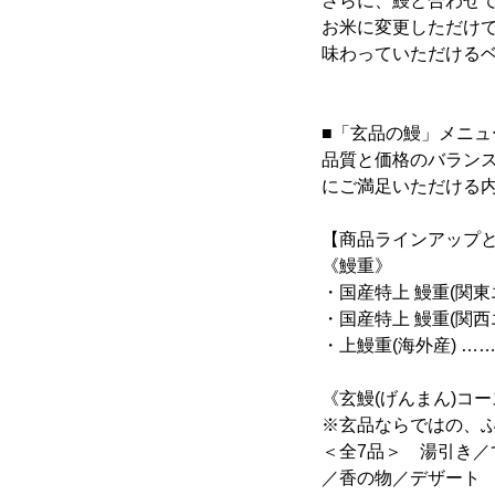
さらに、鰻と合わせ
お米に変更しただけ
味わっていただける
■「玄品の鰻」メニュ
品質と価格のバラン
にご満足いただける
【商品ラインアップ
《鰻重》
・国産特上 鰻重(関東エリ
・国産特上 鰻重(関西エリ
・上鰻重(海外産) …… 松
《玄鰻(げんまん)コ
※玄品ならではの、
＜全7品＞ 湯引き／
／香の物／デザート