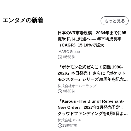
エンタメの新着
もっと見る
日本のVR市場規模、2034年までに95
億米ドルに到達へ ― 年平均成長率
（CAGR）15.10%で拡大
IMARC Group
1時間前
『ポケモン公式ぜんこく図鑑 1996-
2026』本日発売！ さらに『ポケット
モンスター』シリーズ30周年を記念し
た画集『ポケットモンスター ビジュア
株式会社オーバーラップ
ルアートブック』の発売決定！ 2026
7時間前
年12月18日（金）、3冊同時発売！
『Karous -The Blur of Re:venant-
New Order』 2027年1月発売予定！
クラウドファンディングを8月8日より
開始
株式会社RS34
13時間前