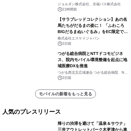
ジョルダン株式会社、京福バス株式会社
21時間前
【サラブレッドコレクション】あの名
馬たちがだるまの姿に！ 「ふわころ
BIGだるまぬいぐるみ」をEC限定で受
注販売開始
株式会社エスケイジャパン
2日前
つがる総合病院とNTTドコモビジネ
ス、院内モバイル環境整備を起点に地
域医療DXを推進
つがる西北五広域連合 つがる総合病院 NTT
ドコモビジネス株式会社
2日前
モバイルの新着をもっと見る
人気のプレスリリース
帰りの渋滞を避けて「温泉＆サウナ」
三井アウトレットパーク木更津から車