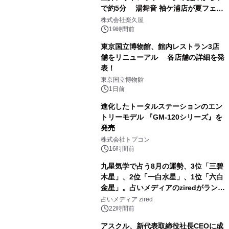
で約5分 湯舞音 袖ケ浦店が夏フェア
1
メニューを提供
株式会社楽久屋
19時間前
東京国立博物館、館内レストラン3店
舗をリニューアル 各店舗の詳細を発
表！
2
東京国立博物館
1日前
進化したトータルステーションのエン
トリーモデル 『GM-120シリーズ』を
発売
3
株式会社トプコン
16時間前
九星気学で占う8月の運勢、3位「三碧
木星」、2位「一白水星」、1位「六白
金星」。占いメディアのziredがランキ
4
ングを発表
占いメディア zired
22時間前
アスクル、新代表取締役社長CEOに成