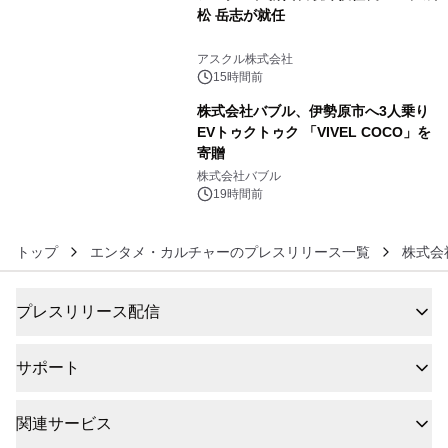
松 岳志が就任
5
アスクル株式会社
15時間前
株式会社バブル、伊勢原市へ3人乗り
EVトゥクトゥク 「VIVEL COCO」を
寄贈
6
株式会社バブル
19時間前
トップ
エンタメ・カルチャーのプレスリリース一覧
株式会
プレスリリース配信
サポート
関連サービス