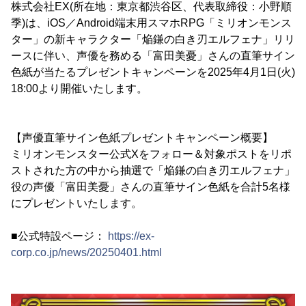
株式会社EX(所在地：東京都渋谷区、代表取締役：小野順
季)は、iOS／Android端末用スマホRPG「ミリオンモンス
ター」の新キャラクター「焔鎌の白き刃エルフェナ」リリ
ースに伴い、声優を務める「富田美憂」さんの直筆サイン
色紙が当たるプレゼントキャンペーンを2025年4月1日(火)
18:00より開催いたします。
【声優直筆サイン色紙プレゼントキャンペーン概要】
ミリオンモンスター公式Xをフォロー＆対象ポストをリポ
ストされた方の中から抽選で「焔鎌の白き刃エルフェナ」
役の声優「富田美憂」さんの直筆サイン色紙を合計5名様
にプレゼントいたします。
■公式特設ページ：
https://ex-
corp.co.jp/news/20250401.html