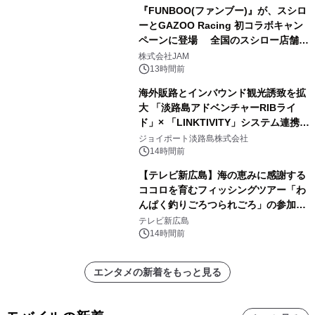
『FUNBOO(ファンブー)』が、スシロ
ーとGAZOO Racing 初コラボキャン
ペーンに登場 全国のスシロー店舗で
GR 4車種の FUNBOO(ミニカー)付き
株式会社JAM
メニューが展開されます
13時間前
海外販路とインバウンド観光誘致を拡
大 「淡路島アドベンチャーRIBライ
ド」× 「LINKTIVITY」システム連携を
開始！
ジョイポート淡路島株式会社
14時間前
【テレビ新広島】海の恵みに感謝する
ココロを育むフィッシングツアー「わ
んぱく釣りごろつられごろ」の参加小
学生を募集
テレビ新広島
14時間前
エンタメの新着をもっと見る