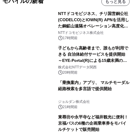
モバイルの新着
もっと見る
NTTドコモビジネス、チリ国営銅公社
(CODELCO)とIOWN(R) APNを活用し
た銅鉱山遠隔オペレーション高度化に
向けた調査・実証を開始
NTTドコモビジネス株式会社
17時間前
子どもから高齢者まで、誰もが利用で
きる 自治体給付サービスを提供開始
～EYE-Portal(R)による15歳未満の本
人認証と デジタルデバイド対策で実現
株式会社NTTデータ関西
～
20時間前
「乗換案内」アプリ、 マルチモーダル
経路検索を多言語で提供開始
ジョルダン株式会社
21時間前
東尋坊や永平寺など福井観光に便利！
京福バスの6種の企画乗車券をモバイ
ルチケットで販売開始