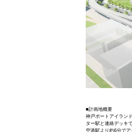
■計画地概要
神戸ポートアイラン
ター駅と連絡デッキ
空港駅より約6分でア