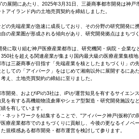
)”の展開にあたり、2025年3月31日、三菱商事都市開発は神
ートアイランド内の土地売買契約を締結しました。
などの先端産業が急速に成長しており、その分野の研究開発に
独自の産業圏が形成される傾向があり、研究開発拠点はまちづ
ら開発に取り組む神戸医療産業都市は、研究機関・病院・企業な
350社を超える関連産業が集まり国内最大級の医療産業集積
都市は三菱商事が目指す「先端産業を核としたまちづくり」の
設としての「アイパーク」をはじめて湘南以外に展開するにあ
と考え、土地売買契約の締結に至りました。
市開発、およびiPiの3社は、iPiが運営知見を有するサイエン
知見を有する高機能物流倉庫やシェア型製造・研究開発施設な
実績を有しています。
・ネットワークを結集することで、“アイパーク神戸(仮称)”の
戸医療産業都市でのまちづくりに貢献し、今後の更なるイノベ
した規模感ある都市開発・都市運営を検討して参ります。