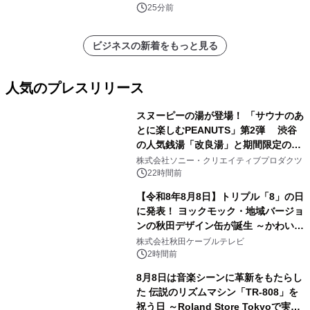
析レポートを発表
25分前
ビジネスの新着をもっと見る
人気のプレスリリース
スヌーピーの湯が登場！ 「サウナのあ
とに楽しむPEANUTS」第2弾 渋谷
の人気銭湯「改良湯」と期間限定のコ
1
ラボレーション サウナイキタイコラ
株式会社ソニー・クリエイティブプロダクツ
ボグッズも発売決定！
22時間前
【令和8年8月8日】トリプル「8」の日
に発表！ ヨックモック・地域バージョ
ンの秋田デザイン缶が誕生 ～かわいい
2
秋田犬の子犬と秋田の四季と名所を巡
株式会社秋田ケーブルテレビ
るパッケージ～ 9月1日(火)秋田県内で
2時間前
販売開始
8月8日は音楽シーンに革新をもたらし
た 伝説のリズムマシン「TR-808」を
祝う日 ～Roland Store Tokyoで実機