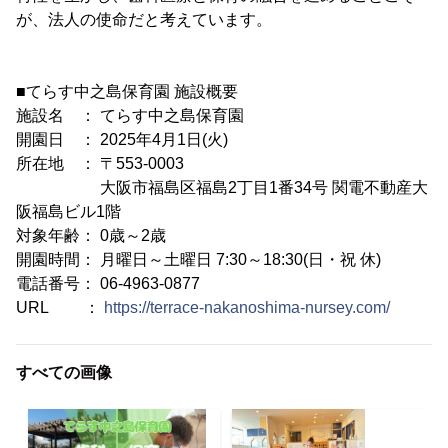
が、法人の使命だと考えています。
■てらす中之島保育園 施設概要
施設名 ： てらす中之島保育園
開園日 ： 2025年4月1日(火)
所在地 ： 〒553-0003
大阪市福島区福島2丁目1番34号 関電不動産大
阪福島ビル1階
対象年齢： 0歳～2歳
開園時間： 月曜日～土曜日 7:30～18:30(日・祝 休)
電話番号： 06-4963-0877
URL ：
https://terrace-nakanoshima-nursey.com/
すべての画像