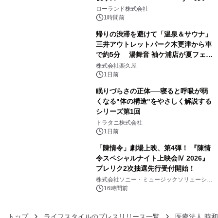
3
を展示しての 記念キャンペーンを開
ローランド株式会社
催 英国ラジオ「NTS」の 特別プログ
1時間前
ラムや、「TR-808」を愛する伝説的
帰りの渋滞を避けて「温泉＆サウナ」
アーティストを フィーチャーしたアニ
三井アウトレットパーク木更津から車
メーションを公開～
で約5分 湯舞音 袖ケ浦店が夏フェア
4
メニューを提供
株式会社楽久屋
1日前
眠りづらさの正体──寝ると呼吸が弱
くなる"体の構造"をやさしく解説する
シリーズ第1回
5
トラタニ株式会社
1日前
「陳情令」劇場上映、第4弾！ 『陳情
令スペシャルナイト上映会Ⅳ 2026』
プレリク2次抽選先行受付開始！
6
株式会社ソニー・ミュージックソリューショ
ンズ
16時間前
トップ
ライフスタイルのプレスリリース一覧
医療法人 時