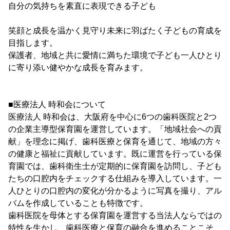
自分の気持ちを素直に表現できる子ども
笑顔と成長を温かく見守り未来に羽ばたく子どもの育成を
目指します。
保護者、地域と共に愛情に満ちた環境で子ども一人ひとり
に寄り添い健やかな成長を育みます。
■医療法人 時和会について
医療法人 時和会は、大阪府を中心に6つの歯科医院と2つ
の企業主導型保育園を運営しています。「地域社会への貢
献」を理念に掲げ、歯科医療と保育を通じて、地域の方々
の健康と福祉に貢献しています。既に運営を行っている保
育園では、歯科衛生士が定期的に保育園を訪問し、子ども
たちの口腔内をチェックする仕組みを導入しています。一
人ひとりの口腔内の変化が分かるように写真を撮り、アル
バムを作成していることも特徴です。
歯科医院を母体とする保育園を運営する当法人ならではの
特性を生かし、歯科医療と保育の融合を進めることこそ