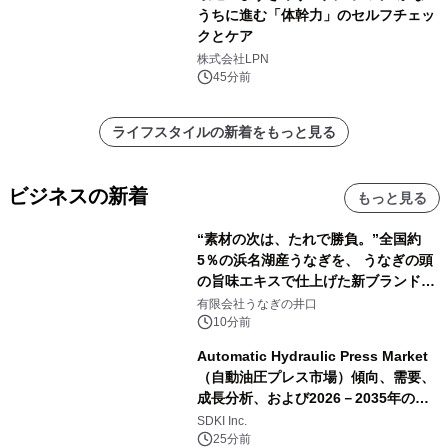
うちに進む「体幹力」のセルフチェッ
クとケア
株式会社LPN
45分前
ライフスタイルの新着をもっと見る
ビジネスの新着
もっと見る
“素材の次は、たれで勝負。”全国約
5％の浜名湖産うなぎを、 うなぎの頭
の旨味エキスで仕上げた新ブランド
「井口の誉」誕生
有限会社うなぎの井口
10分前
Automatic Hydraulic Press Market
（自動油圧プレス市場）傾向、需要、
成長分析、および2026－2035年の予
測
SDKI Inc.
25分前