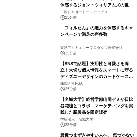
体感するジョン・ウィリアムズの世
界。ジョン・ウィリアムズ：シネマ・
（株）キョードーメディアス
スペクタキュラー・コンサート 開催決
25分前
定！
「フィルたん」の魅力を体感するキャ
ンペーンで満足の声多数
東洋アルミエコープロダクツ株式会社
25分前
【SNSで話題】実用性と可愛さを両
立！大切な個人情報をスマートに守る
ディズニーデザインのカードケースを
株式会社PGAが8月7日発売
株式会社PGA
25分前
【名城大学】経営学部山岡ゼミが日比
谷花壇とコラボ マーケティングを実
践した新製品を限定販売
学校法人 名城大学
25分前
最近つまずきやすい人へ。 気づかない