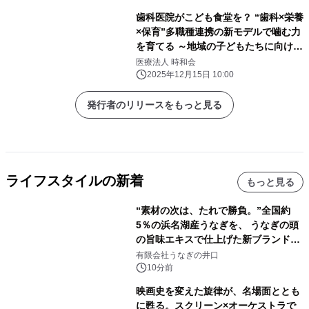
歯科医院がこども食堂を？ “歯科×栄養
×保育”多職種連携の新モデルで噛む力
を育てる ～地域の子どもたちに向け
た“食育×口育”の新しい取り組み～
医療法人 時和会
2025年12月15日 10:00
発行者のリリースをもっと見る
ライフスタイルの新着
もっと見る
“素材の次は、たれで勝負。”全国約
5％の浜名湖産うなぎを、 うなぎの頭
の旨味エキスで仕上げた新ブランド
「井口の誉」誕生
有限会社うなぎの井口
10分前
映画史を変えた旋律が、名場面ととも
に甦る。スクリーン×オーケストラで