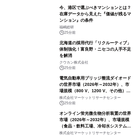
今、港区で選ぶべきマンションとは？
在庫データから見えた『価値が残るマ
ンション』の条件
福嶋総研
25分前
北海道の採用代行「リクルーティブ」
体制強化！富良野・ニセコの人手不足
を解消
クウカン株式会社
25分前
電気自動車用ブリッジ整流ダイオード
の世界市場（2026年～2032年）、市
場規模（800 V、1200 V、その他）・
分析レポートを発表
株式会社マーケットリサーチセンター
25分前
オンライン蛍光微生物分析装置の世界
市場（2026年～2032年）、市場規模
（食品・飲料工場、冷却水システム、
病院、飲料水安全警報システム）・分
株式会社マーケットリサーチセンター