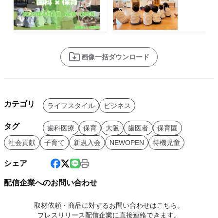
画像一括ダウンロード
カテゴリ
ライフスタイル
ビジネス
タグ
歯科医療
保育
大阪
歯医者
保育園
社会貢献
子育て
新規入会
NEWOPEN
待機児童
シェア
配信企業へのお問い合わせ
取材依頼・商品に対するお問い合わせはこちら。
プレスリリース配信企業に直接連絡できます。