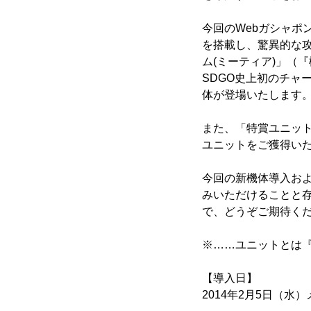
今回のWebガシャポ
を搭載し、驚異的な
ム(ミーティア)」（『
SDGO史上初のチャ
体が登場いたします
また、「特賞ユニット
ユニットをご獲得い
今回の新機体導入お
みいただけることと存
で、どうぞご期待く
※……ユニットとは『
【導入日】
2014年2月5日（水