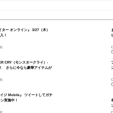
ター オンライン』 3/27（木）
導入！
社
ER CRY（モンスタークライ）-
更新！ さらに今なら豪華アイテムが
社
ジ Mobile』 ツイートしてガチ
ペーン実施中！
社