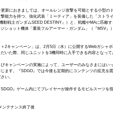
ン更新におきましては、オールレンジ攻撃を可能とする小型の
攻撃能力を持つ、強化武装「ミーティア」を装備した「ストラ
機動戦士ガンダムSEED DESTINY』）と、戦艦やMAに匹
ージショット機体「重装フルアーマー・ガンダム」（『MSV』
。
＋2キャンペーン」は、2月5日（水）に公開するWebガシャ
ただいた際、同じユニットを3機同時に入手できる内容となって
よびキャンペーンの実施によって、ユーザーのみなさまにはい
じます。『SDGO』では今後も定期的にコンテンツの拡充を
ださい。
SDGO』ゲーム内にてプレイヤーが操作するモビルスーツを
）メンテナンス終了後