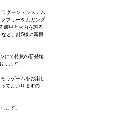
ドラグーン・システム
イクフリーダムガンダ
敵する装甲と火力を誇る、
）など、計5機の新機
ポンにて特賞の新登場
おります。
っそうゲームをお楽し
図ってまいりますの
指します。