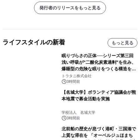
発行者のリリースをもっと見る
ライフスタイルの新着
もっと見る
眠りづらさの正体──シリーズ第三回
浅い呼吸が"二酸化炭素過剰"を生み、
爆睡型の危険な眠りをつくる構造を解
説
トラタニ株式会社
3時間前
【名城大学】ボランティア協議会が熊
本地震で募金活動を実施
学校法人 名城大学
3時間前
北前船の歴史が息づく港町・三国湊で
上質な滞在を 「オーベルジュほまち