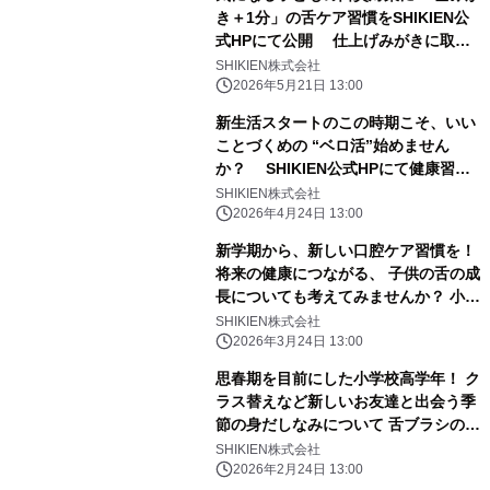
き＋1分」の舌ケア習慣をSHIKIEN公
式HPにて公開 仕上げみがきに取り
入れやすい、親子で始める新しい口内
SHIKIEN株式会社
ケア
2026年5月21日 13:00
新生活スタートのこの時期こそ、いい
ことづくめの “ベロ活”始めません
か？ SHIKIEN公式HPにて健康習慣
「ベロ活」の情報を公開
SHIKIEN株式会社
2026年4月24日 13:00
新学期から、新しい口腔ケア習慣を！
将来の健康につながる、 子供の舌の成
長についても考えてみませんか？ 小学
校の6年間は舌の発達において最も重
SHIKIEN株式会社
要な時期
2026年3月24日 13:00
思春期を目前にした小学校高学年！ ク
ラス替えなど新しいお友達と出会う季
節の身だしなみについて 舌ブラシのシ
キエンが保護者720名にアンケート実
SHIKIEN株式会社
施！
2026年2月24日 13:00