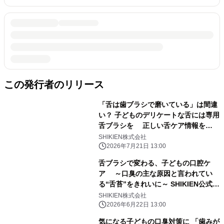
この発行者のリリース
「舌は歯ブラシで磨いている」は間違
い？ 子どものデリケートな舌には専用
舌ブラシを 正しい舌ケア情報を
SHIKIEN公式HPにて公開
SHIKIEN株式会社
2026年7月21日 13:00
舌ブラシで変わる、子どもの口腔ケ
ア ～口臭の主な原因と言われてい
る“舌苔”をきれいに～ SHIKIEN公式
HPにて「舌ケア習慣」の情報を公開
SHIKIEN株式会社
2026年6月22日 13:00
気になる子どもの口臭対策に 「歯みが