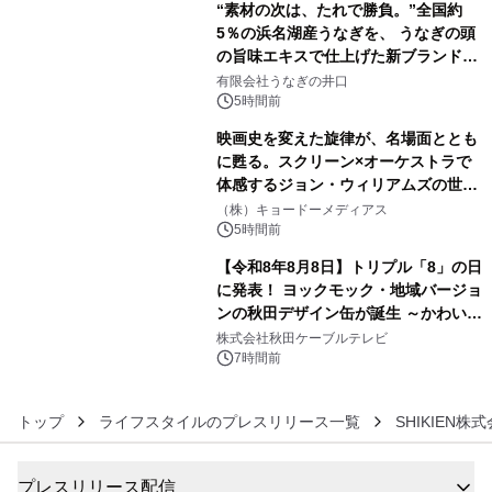
“素材の次は、たれで勝負。”全国約
5％の浜名湖産うなぎを、 うなぎの頭
の旨味エキスで仕上げた新ブランド
4
「井口の誉」誕生
有限会社うなぎの井口
5時間前
映画史を変えた旋律が、名場面ととも
に甦る。スクリーン×オーケストラで
体感するジョン・ウィリアムズの世
5
界。ジョン・ウィリアムズ：シネマ・
（株）キョードーメディアス
スペクタキュラー・コンサート 開催決
5時間前
定！
【令和8年8月8日】トリプル「8」の日
に発表！ ヨックモック・地域バージョ
ンの秋田デザイン缶が誕生 ～かわいい
6
秋田犬の子犬と秋田の四季と名所を巡
株式会社秋田ケーブルテレビ
るパッケージ～ 9月1日(火)秋田県内で
7時間前
販売開始
トップ
ライフスタイルのプレスリリース一覧
SHIKIEN株
プレスリリース配信