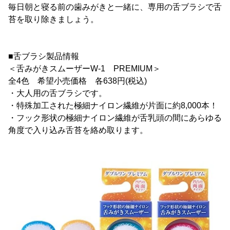
毎日朝と寝る前の歯みがきと一緒に、専用の舌ブラシで舌
苔を取り除きましょう。
■舌ブラシ製品情報
＜舌みがきスムーザーW-1 PREMIUM＞
全4色 希望小売価格 各638円(税込)
・大人用の舌ブラシです。
・特殊加工された極細ナイロン繊維が片面に約8,000本！
・フック形状の極細ナイロン繊維が舌乳頭の間にあらゆる
角度で入り込み舌苔を絡め取ります。