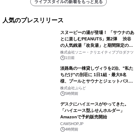
ライフスタイルの新着をもっと見る
人気のプレスリリース
スヌーピーの湯が登場！ 「サウナのあ
とに楽しむPEANUTS」第2弾 渋谷
の人気銭湯「改良湯」と期間限定のコ
1
ラボレーション サウナイキタイコラ
株式会社ソニー・クリエイティブプロダクツ
ボグッズも発売決定！
1日前
淡路島の一棟貸しヴィラを2泊、"私た
ちだけ"の別荘に 1日1組・最大8名
様、プールとサウナとジェットバス付
2
きで Villa Mon Temps AWAJIの連泊
株式会社ぷらど
素泊りプラン
5時間前
デスクにハイエースがやってきた。
「ハイエース型ふせんホルダー」
Amazonで予約販売開始
3
CAMSHOP.JP
4時間前