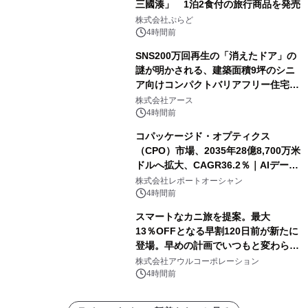
三國湊」 1泊2食付の旅行商品を発売
株式会社ぷらど
4時間前
SNS200万回再生の「消えたドア」の
謎が明かされる、建築面積9坪のシニ
ア向けコンパクトバリアフリー住宅が
誕生
株式会社アース
4時間前
コパッケージド・オプティクス
（CPO）市場、2035年28億8,700万米
ドルへ拡大、CAGR36.2％｜AIデータ
センター・高速光通信需要が成長を加
株式会社レポートオーシャン
速
4時間前
スマートなカニ旅を提案。最大
13％OFFとなる早割120日前が新たに
登場。早めの計画でいつもと変わらぬ
大人の冬旅を。ー夕日ヶ浦温泉「佳松
株式会社アウルコーポレーション
苑 別邸ふうか」ー
4時間前