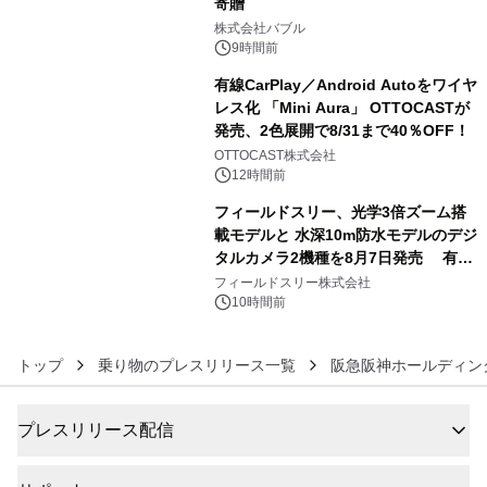
寄贈
4
株式会社バブル
9時間前
有線CarPlay／Android Autoをワイヤ
レス化 「Mini Aura」 OTTOCASTが
発売、2色展開で8/31まで40％OFF！
5
OTTOCAST株式会社
12時間前
フィールドスリー、光学3倍ズーム搭
載モデルと 水深10m防水モデルのデジ
タルカメラ2機種を8月7日発売 有効
6
約1300万画素、用途別に選べるコンデ
フィールドスリー株式会社
ジ新登場
10時間前
トップ
乗り物のプレスリリース一覧
阪急阪神ホールディン
プレスリリース配信