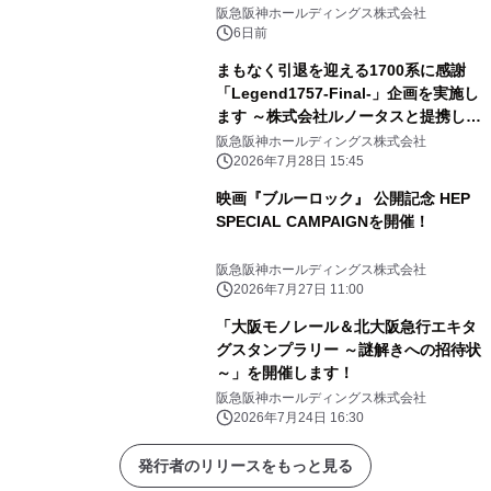
エイティブアーツ）
阪急阪神ホールディングス株式会社
6日前
まもなく引退を迎える1700系に感謝
「Legend1757-Final-」企画を実施し
ます ～株式会社ルノータスと提携し
「Legend1757記念腕時計」を発売し
阪急阪神ホールディングス株式会社
ます～
2026年7月28日 15:45
映画『ブルーロック』 公開記念 HEP
SPECIAL CAMPAIGNを開催！
阪急阪神ホールディングス株式会社
2026年7月27日 11:00
「大阪モノレール＆北大阪急行エキタ
グスタンプラリー ～謎解きへの招待状
～」を開催します！
阪急阪神ホールディングス株式会社
2026年7月24日 16:30
発行者のリリースをもっと見る