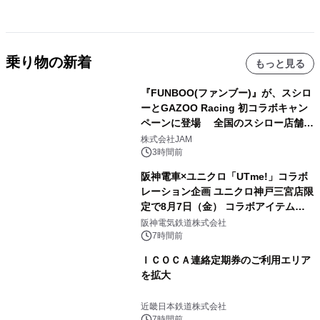
乗り物の新着
もっと見る
『FUNBOO(ファンブー)』が、スシロ
ーとGAZOO Racing 初コラボキャン
ペーンに登場 全国のスシロー店舗で
GR 4車種の FUNBOO(ミニカー)付き
株式会社JAM
メニューが展開されます
3時間前
阪神電車×ユニクロ「UTme!」コラボ
レーション企画 ユニクロ神戸三宮店限
定で8月7日（金） コラボアイテムが
発売決定！
阪神電気鉄道株式会社
7時間前
ＩＣＯＣＡ連絡定期券のご利用エリア
を拡大
近畿日本鉄道株式会社
7時間前