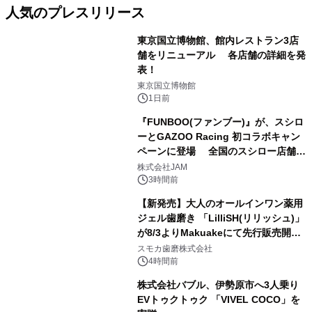
人気のプレスリリース
東京国立博物館、館内レストラン3店
舗をリニューアル 各店舗の詳細を発
表！
1
東京国立博物館
1日前
『FUNBOO(ファンブー)』が、スシロ
ーとGAZOO Racing 初コラボキャン
ペーンに登場 全国のスシロー店舗で
2
GR 4車種の FUNBOO(ミニカー)付き
株式会社JAM
メニューが展開されます
3時間前
【新発売】大人のオールインワン薬用
ジェル歯磨き 「LilliSH(リリッシュ)」
が8/3よりMakuakeにて先行販売開
3
始！
スモカ歯磨株式会社
4時間前
株式会社バブル、伊勢原市へ3人乗り
EVトゥクトゥク 「VIVEL COCO」を