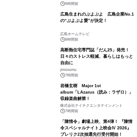
6時間前
広島生まれのぷよぷよ 広島企業No.1
の“ぷよぷよ愛”が決定！
広島ホームテレビ
6時間前
高断熱住宅専門誌「だん25」発売！
日々のストレス軽減、暮らしはもっと
自由に
jimosumu
7時間前
岩橋玄樹 Major 1st
album「LAzarus（読み：ラザロ）」
収録楽曲解禁！
株式会社テイチクエンタテインメント
7時間前
「陳情令」劇場上映、第4弾！ 『陳情
令スペシャルナイト上映会Ⅳ 2026』
プレリク2次抽選先行受付開始！