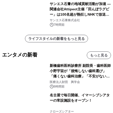
サンエス石膏の地域貢献活動が加速 ―
関連会社Attipect主催「田んぼラグビ
ー」は100名超が熱狂しNHKで放送さ
れました。
サンエス石膏株式会社
7時間前
ライフスタイルの新着をもっと見る
エンタメの新着
もっと見る
新橋歯科医科診療所 副院長・歯科医師
小野宇宙が「後悔しない歯科選び」
「痛くない歯科治療」「不安がない治
療計画」をテーマに専門監修
医療法人財団 興学会
6時間前
名古屋で毎日開催、イマーシブシアタ
ーの常設施設をオープン！
クローズシアター