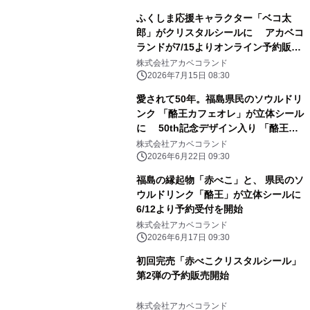
ふくしま応援キャラクター「ベコ太
郎」がクリスタルシールに アカベコ
ランドが7/15よりオンライン予約販売
を開始
株式会社アカベコランド
2026年7月15日 08:30
愛されて50年。福島県民のソウルドリ
ンク 「酪王カフェオレ」が立体シール
に 50th記念デザイン入り 「酪王協
同乳業クリスタルシール
株式会社アカベコランド
Volume.2」 6月22日(月)より予約受
2026年6月22日 09:30
付開始
福島の縁起物「赤べこ」と、 県民のソ
ウルドリンク「酪王」が立体シールに
6/12より予約受付を開始
株式会社アカベコランド
2026年6月17日 09:30
初回完売「赤べこクリスタルシール」
第2弾の予約販売開始
株式会社アカベコランド