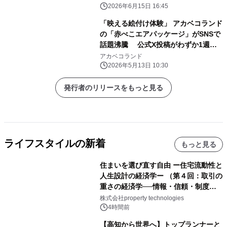
2026年6月15日 16:45
「映える絵付け体験」 アカベコランド
の「赤べこエアパッケージ」がSNSで
話題沸騰 公式X投稿がわずか1週間
で231万インプレッションを突破！
アカベコランド
2026年5月13日 10:30
発行者のリリースをもっと見る
ライフスタイルの新着
もっと見る
住まいを選び直す自由 ー住宅流動性と
人生設計の経済学ー （第４回：取引の
重さの経済学──情報・信頼・制度を
PropTechはどう組み替えるか）｜
株式会社property technologies
PropTech-Lab
4時間前
【高知から世界へ】トップランナーと