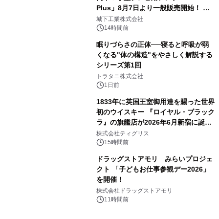
Plus」8月7日より一般販売開始！ ケ
3
ーブル1本つなぐだけ、テレビの音が
城下工業株式会社
ぐっと豊かに
14時間前
眠りづらさの正体──寝ると呼吸が弱
くなる"体の構造"をやさしく解説する
シリーズ第1回
4
トラタニ株式会社
1日前
1833年に英国王室御用達を賜った世界
初のウイスキー 『ロイヤル・ブラック
ラ』の旗艦店が2026年6月新宿に誕
5
生 バカルディ ジャパンと連携した
株式会社ティグリス
没入型バー「BAR Arca」
15時間前
ドラッグストアモリ みらいプロジェ
クト 「子どもお仕事参観デー2026」
を開催！
6
株式会社ドラッグストアモリ
11時間前