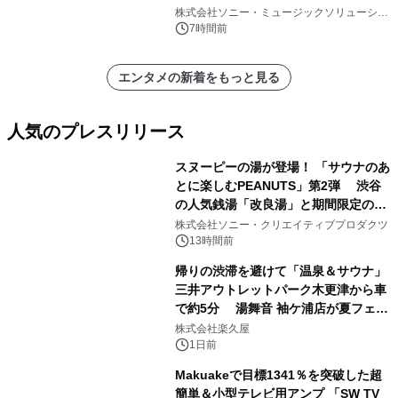
株式会社ソニー・ミュージックソリューショ
ンズ
7時間前
エンタメの新着をもっと見る
人気のプレスリリース
スヌーピーの湯が登場！ 「サウナのあ
とに楽しむPEANUTS」第2弾 渋谷
の人気銭湯「改良湯」と期間限定のコ
1
ラボレーション サウナイキタイコラ
株式会社ソニー・クリエイティブプロダクツ
ボグッズも発売決定！
13時間前
帰りの渋滞を避けて「温泉＆サウナ」
三井アウトレットパーク木更津から車
で約5分 湯舞音 袖ケ浦店が夏フェア
2
メニューを提供
株式会社楽久屋
1日前
Makuakeで目標1341％を突破した超
簡単＆小型テレビ用アンプ 「SW TV