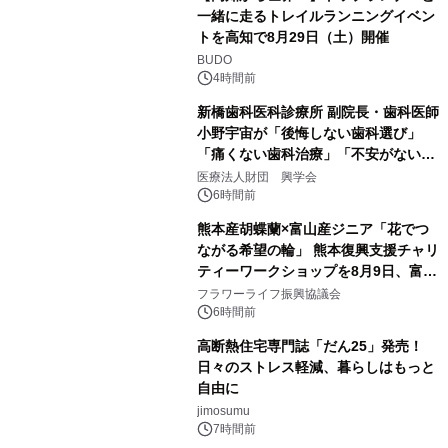
一緒に走るトレイルランニングイベン
トを高知で8月29日（土）開催
BUDO
4時間前
新橋歯科医科診療所 副院長・歯科医師
小野宇宙が「後悔しない歯科選び」
「痛くない歯科治療」「不安がない治
療計画」をテーマに専門監修
医療法人財団 興学会
6時間前
熊本産胡蝶蘭×富山産ジニア「花でつ
ながる希望の輪」 熊本復興支援チャリ
ティーワークショップを8月9日、富
山・射水で開催
フラワーライフ振興協議会
6時間前
高断熱住宅専門誌「だん25」発売！
日々のストレス軽減、暮らしはもっと
自由に
jimosumu
7時間前