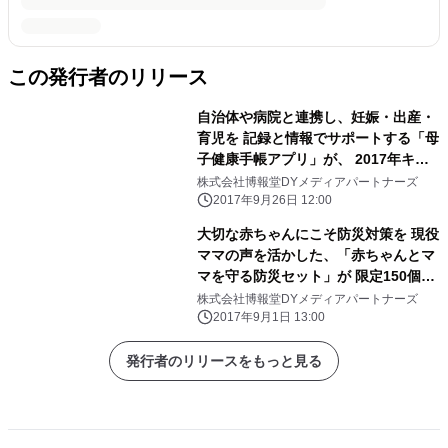
この発行者のリリース
自治体や病院と連携し、妊娠・出産・
育児を 記録と情報でサポートする「母
子健康手帳アプリ」が、 2017年キッ
ズデザイン賞少子化対策担当大臣賞を
株式会社博報堂DYメディアパートナーズ
受賞
2017年9月26日 12:00
大切な赤ちゃんにこそ防災対策を 現役
ママの声を活かした、「赤ちゃんとマ
マを守る防災セット」が 限定150個で
9月1日よりコンセントで販売開始
株式会社博報堂DYメディアパートナーズ
2017年9月1日 13:00
発行者のリリースをもっと見る