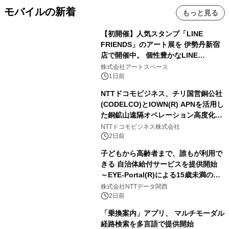
モバイルの新着
もっと見る
【初開催】人気スタンプ「LINE
FRIENDS」のアート展を 伊勢丹新宿
店で開催中。 個性豊かなLINE
FRIENDSの仲間たちが インテリアア
株式会社アートスペース
ートとして新たな魅力を発信。
1日前
NTTドコモビジネス、チリ国営銅公社
(CODELCO)とIOWN(R) APNを活用し
た銅鉱山遠隔オペレーション高度化に
向けた調査・実証を開始
NTTドコモビジネス株式会社
2日前
子どもから高齢者まで、誰もが利用で
きる 自治体給付サービスを提供開始
～EYE-Portal(R)による15歳未満の本
人認証と デジタルデバイド対策で実現
株式会社NTTデータ関西
～
2日前
「乗換案内」アプリ、 マルチモーダル
経路検索を多言語で提供開始