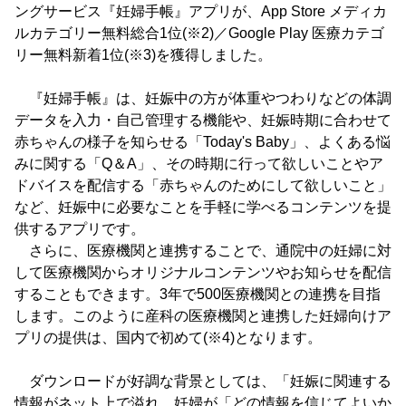
ングサービス『妊婦手帳』アプリが、App Store メディカ
ルカテゴリー無料総合1位(※2)／Google Play 医療カテゴ
リー無料新着1位(※3)を獲得しました。
『妊婦手帳』は、妊娠中の方が体重やつわりなどの体調
データを入力・自己管理する機能や、妊娠時期に合わせて
赤ちゃんの様子を知らせる「Today's Baby」、よくある悩
みに関する「Q＆A」、その時期に行って欲しいことやア
ドバイスを配信する「赤ちゃんのためにして欲しいこと」
など、妊娠中に必要なことを手軽に学べるコンテンツを提
供するアプリです。
さらに、医療機関と連携することで、通院中の妊婦に対
して医療機関からオリジナルコンテンツやお知らせを配信
することもできます。3年で500医療機関との連携を目指
します。このように産科の医療機関と連携した妊婦向けア
プリの提供は、国内で初めて(※4)となります。
ダウンロードが好調な背景としては、「妊娠に関連する
情報がネット上で溢れ、妊婦が「どの情報を信じてよいか