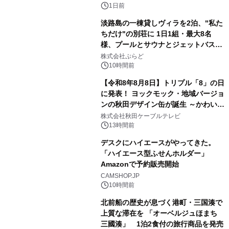
ボグッズも発売決定！
1日前
淡路島の一棟貸しヴィラを2泊、"私た
ちだけ"の別荘に 1日1組・最大8名
様、プールとサウナとジェットバス付
2
きで Villa Mon Temps AWAJIの連泊
株式会社ぷらど
素泊りプラン
10時間前
【令和8年8月8日】トリプル「8」の日
に発表！ ヨックモック・地域バージョ
ンの秋田デザイン缶が誕生 ～かわいい
3
秋田犬の子犬と秋田の四季と名所を巡
株式会社秋田ケーブルテレビ
るパッケージ～ 9月1日(火)秋田県内で
13時間前
販売開始
デスクにハイエースがやってきた。
「ハイエース型ふせんホルダー」
Amazonで予約販売開始
4
CAMSHOP.JP
10時間前
北前船の歴史が息づく港町・三国湊で
上質な滞在を 「オーベルジュほまち
三國湊」 1泊2食付の旅行商品を発売