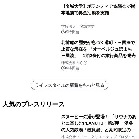
【名城大学】ボランティア協議会が熊
本地震で募金活動を実施
学校法人 名城大学
9時間前
北前船の歴史が息づく港町・三国湊で
上質な滞在を 「オーベルジュほまち
三國湊」 1泊2食付の旅行商品を発売
株式会社ぷらど
9時間前
ライフスタイルの新着をもっと見る
人気のプレスリリース
スヌーピーの湯が登場！ 「サウナのあ
とに楽しむPEANUTS」第2弾 渋谷
の人気銭湯「改良湯」と期間限定のコ
1
ラボレーション サウナイキタイコラ
株式会社ソニー・クリエイティブプロダクツ