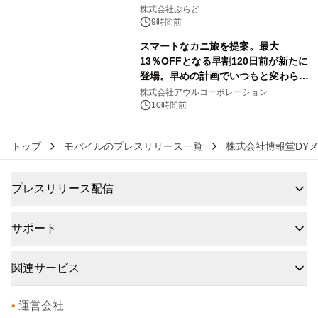
5
株式会社ぷらど
9時間前
スマートなカニ旅を提案。最大
13％OFFとなる早割120日前が新たに
登場。早めの計画でいつもと変わらぬ
6
大人の冬旅を。ー夕日ヶ浦温泉「佳松
株式会社アウルコーポレーション
苑 別邸ふうか」ー
10時間前
トップ
モバイルのプレスリリース一覧
株式会社博報堂DY
プレスリリース配信
サポート
関連サービス
•
運営会社