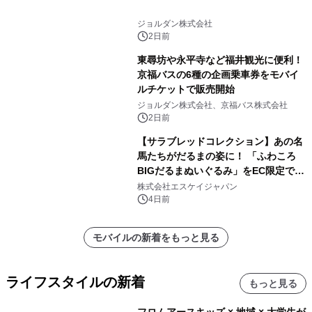
ジョルダン株式会社
2日前
東尋坊や永平寺など福井観光に便利！
京福バスの6種の企画乗車券をモバイ
ルチケットで販売開始
ジョルダン株式会社、京福バス株式会社
2日前
【サラブレッドコレクション】あの名
馬たちがだるまの姿に！ 「ふわころ
BIGだるまぬいぐるみ」をEC限定で受
注販売開始
株式会社エスケイジャパン
4日前
モバイルの新着をもっと見る
ライフスタイルの新着
もっと見る
フロムアースキッズ × 地域 × 大学生が