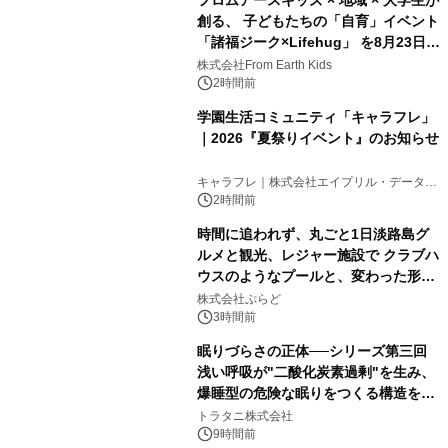
創る、 子どもたちの「自育」イベント
「諸福ジーク×Lifehug」 を8月23日
(日)開催
株式会社From Earth Kids
2時間前
学園生活コミュニティ「キャラフレ」
｜2026『夏祭りイベント』のお知らせ
キャラフレ｜株式会社エイプリル・データ・
デザインズ
2時間前
時間に追われず、丸ごと1日淡路島グ
ルメと観光、レジャー施設で クラブハ
ウスのようなプールと、変わった形の
サウナも 「THE BOXY AWAJI」のお
株式会社ぷらど
得な素泊まり連泊プランで
3時間前
眠りづらさの正体──シリーズ第三回
浅い呼吸が"二酸化炭素過剰"を生み、
爆睡型の危険な眠りをつくる構造を解
説
トラタニ株式会社
9時間前