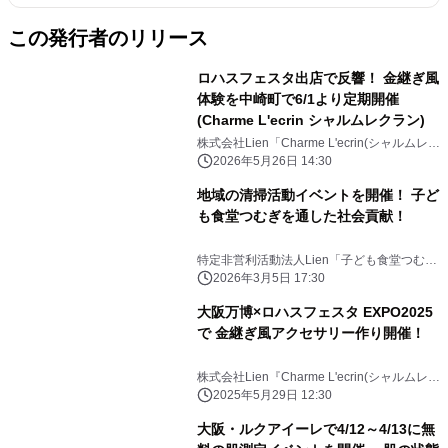
この発行者のリリース
ロハスフェスタ出店で反響！ 金継ぎ風
体験を中崎町で6/1より定期開催
(Charme L'ecrin シャルムレクラン)
株式会社Lien「Charme L'ecrin(シャルムレク
ラン)」
2026年5月26日 14:30
地域の清掃活動イベントを開催！ 子ど
も食堂つむぎを通した社会貢献！
特定非営利活動法人Lien「子ども食堂つむ
ぎ」
2026年3月5日 17:30
大阪万博×ロハスフェスタ EXPO2025
で 金継ぎ風アクセサリー作り開催！
株式会社Lien『Charme L'ecrin(シャルムレク
ラン)』
2025年5月29日 12:30
大阪・ルクアイーレで4/12～4/13に無