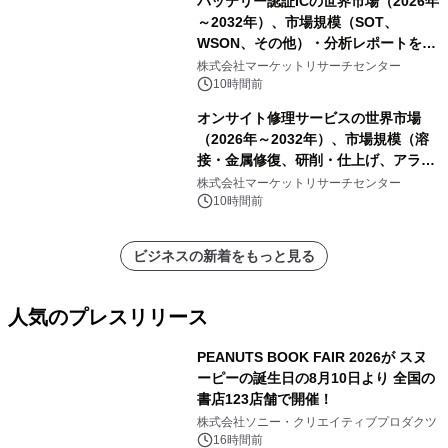
バッテリー認証ICの世界市場（2026年
～2032年）、市場規模（SOT、
WSON、その他）・分析レポートを発
表
株式会社マーケットリサーチセンター
10時間前
オンサイト修理サービスの世界市場
（2026年～2032年）、市場規模（溶
接・金属修復、研削・仕上げ、アライ
メント、その他）・分析レポートを発
株式会社マーケットリサーチセンター
表
10時間前
ビジネスの新着をもっと見る
人気のプレスリリース
PEANUTS BOOK FAIR 2026が スヌ
ーピーの誕生日の8月10日より 全国の
書店123店舗で開催！
1
株式会社ソニー・クリエイティブプロダクツ
16時間前