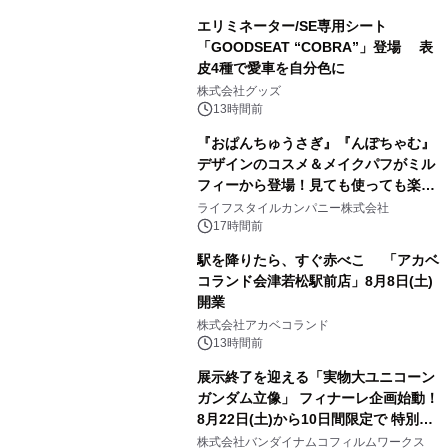
エリミネーター/SE専用シート
「GOODSEAT “COBRA”」登場 表
皮4種で愛車を自分色に
2
株式会社グッズ
13時間前
『おぱんちゅうさぎ』『んぽちゃむ』
デザインのコスメ＆メイクパフがミル
フィーから登場！見ても使っても楽し
3
い、ポップでキュートなコレクショ
ライフスタイルカンパニー株式会社
ン。
17時間前
駅を降りたら、すぐ赤べこ 「アカベ
コランド会津若松駅前店」8月8日(土)
開業
4
株式会社アカベコランド
13時間前
展示終了を迎える「実物大ユニコーン
ガンダム立像」 フィナーレ企画始動！
8月22日(土)から10日間限定で 特別映
5
像『UNICORN GUNDAM Statue ―
株式会社バンダイナムコフィルムワークス