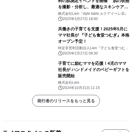
料の肌測定イベントを開催 肌の状態
を撮影・分析し、最適なスキンケアを
アドバイス
株式会社Lien『style table ルクアイーレ店』
2025年3月27日 18:00
共働きの子育てを支援！2025年5月に
ママ社長が 『子ども食堂つむぎ』本格
オープン予定！
特定非営利活動法人Lien『子ども食堂つむ
ぎ』
2025年2月27日 09:30
子育てに励むママを応援！4児のママ
社長が ハンドメイドのベビーギフトを
販売開始
株式会社Lien
2024年10月31日 11:15
発行者のリリースをもっと見る