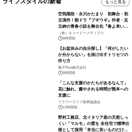
ライフスタイルの新着
もっと見る
空気階段・水川かたまり 初舞台・初
主演作！朝ドラ『ブギウギ』作者・足
立紳の青春小説を舞台化『春よ来い、
マジで来い』キービジュアル解禁！
（株）キョードーメディアス
8時間前
【お盆休みの自分探し】「何がしたい
か分からない」を抜け出すトリセツの
作り方
撫子Plus株式会社
9時間前
「こんな支援のかたちがあるなんて」
花に触れ、癒やされる時間が熊本への
支援に
フラワーライフ振興協議会
10時間前
野村工務店、北イタリア産の天然しっ
くい「マルモ」の壁を 全住宅で標準仕
様として採用「本当に良いものだけに