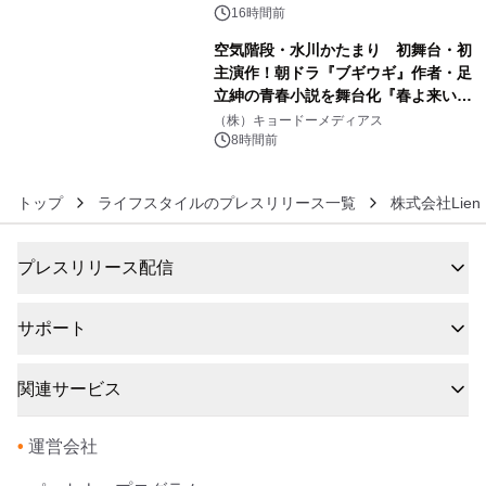
BEYOND POSSIBILITY ―』を上映！
16時間前
空気階段・水川かたまり 初舞台・初
主演作！朝ドラ『ブギウギ』作者・足
立紳の青春小説を舞台化『春よ来い、
6
マジで来い』キービジュアル解禁！
（株）キョードーメディアス
8時間前
トップ
ライフスタイルのプレスリリース一覧
株式会社Lien『
プレスリリース配信
サポート
関連サービス
•
運営会社