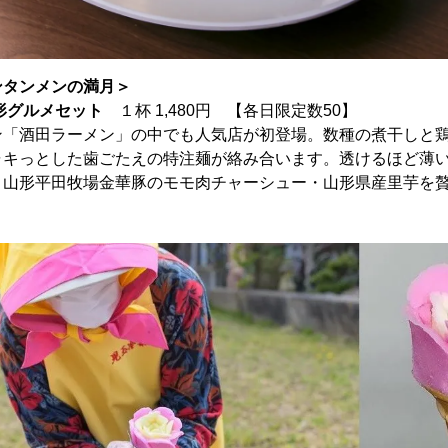
ンタンメンの満月＞
山形グルメセット
１杯 1,480円 【各日限定数50】
ン「酒田ラーメン」の中でも人気店が初登場。数種の煮干しと
ャキっとした歯ごたえの特注麺が絡み合います。透けるほど薄
・山形平田牧場金華豚のモモ肉チャーシュー・山形県産里芋を