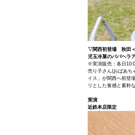
▽関西初登場
秋田
児玉冷菓のババヘラ
※実演販売：各日10:00
売り子さん(おばあち
イス」が関西へ初登
リとした食感と素朴
実演
近鉄本店限定