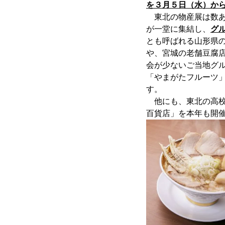
を３月５日（水）か
東北の物産展は数あ
が一堂に集結し、
グ
とも呼ばれる山形県
や、宮城の老舗豆腐
会が少ないご当地グ
「やまがたフルーツ」
す。
他にも、東北の高校
百貨店」を本年も開