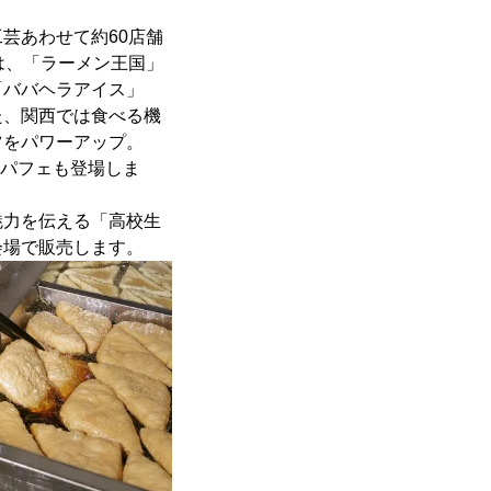
芸あわせて約60店舗
は、「ラーメン王国」
「ババヘラアイス」
た、関西では食べる機
ツをパワーアップ。
定パフェも登場しま
力を伝える「高校生
会場で販売します。