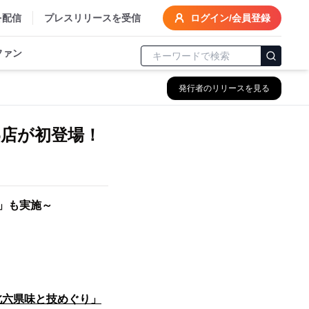
を配信
プレスリリースを受信
ログイン/会員登録
ファン
発行者のリリースを見る
6店が初登場！
」も実施～
北六県味と技めぐり」