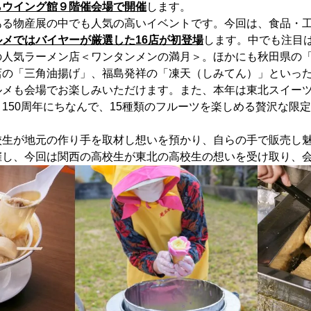
らウイング館９階催会場で開催
します。
る物産展の中でも人気の高いイベントです。今回は、食品・工
ルメではバイヤーが厳選した16店が初登場
します。中でも注目
の人気ラーメン店＜ワンタンメンの満月＞。ほかにも秋田県の
店の「三角油揚げ」、福島発祥の「凍天（しみてん）」といっ
ルメも会場でお楽しみいただけます。また、本年は東北スイー
150周年にちなんで、15種類のフルーツを楽しめる贅沢な限
生が地元の作り手を取材し想いを預かり、自らの手で販売し魅
催し、今回は関西の高校生が東北の高校生の想いを受け取り、