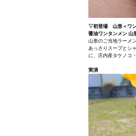
▽初登場
山形＜ワ
醤油ワンタンメン 
山形のご当地ラーメ
あっさりスープとシ
に、庄内産タケノコ
実演