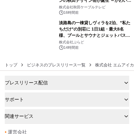
ンの秋田デザイン缶が誕生 ～かわいい
5
秋田犬の子犬と秋田の四季と名所を巡
株式会社秋田ケーブルテレビ
るパッケージ～ 9月1日(火)秋田県内で
16時間前
販売開始
淡路島の一棟貸しヴィラを2泊、"私た
ちだけ"の別荘に 1日1組・最大8名
様、プールとサウナとジェットバス付
6
きで Villa Mon Temps AWAJIの連泊
株式会社ぷらど
素泊りプラン
14時間前
トップ
ビジネスのプレスリリース一覧
株式会社 エムアイ
プレスリリース配信
サポート
関連サービス
•
運営会社