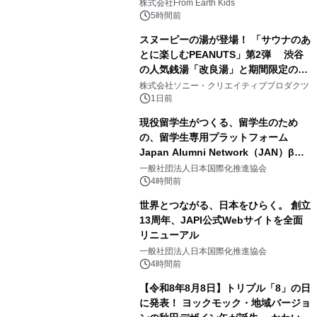
(日)開催
株式会社From Earth Kids
5時間前
スヌーピーの湯が登場！ 「サウナのあ
とに楽しむPEANUTS」第2弾 渋谷
の人気銭湯「改良湯」と期間限定のコ
2
ラボレーション サウナイキタイコラ
株式会社ソニー・クリエイティブプロダクツ
ボグッズも発売決定！
1日前
現役留学生がつくる、留学生のため
の、留学生専用プラットフォーム
Japan Alumni Network（JAN）β版
3
をリリース
一般社団法人日本国際化推進協会
4時間前
世界とつながる、日本をひらく。 創立
13周年、JAPI公式Webサイトを全面
リニューアル
4
一般社団法人日本国際化推進協会
4時間前
【令和8年8月8日】トリプル「8」の日
に発表！ ヨックモック・地域バージョ