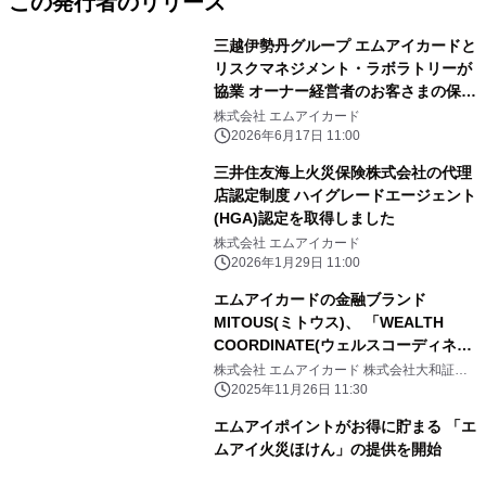
この発行者のリリース
三越伊勢丹グループ エムアイカードと
リスクマネジメント・ラボラトリーが
協業 オーナー経営者のお客さまの保険
ニーズに 応える取り組みを開始
株式会社 エムアイカード
2026年6月17日 11:00
三井住友海上火災保険株式会社の代理
店認定制度 ハイグレードエージェント
(HGA)認定を取得しました
株式会社 エムアイカード
2026年1月29日 11:00
エムアイカードの金融ブランド
MITOUS(ミトウス)、 「WEALTH
COORDINATE(ウェルスコーディネー
ト)」を開始 - 大和証券グループと連携
株式会社 エムアイカード 株式会社大和証券
グループ本社 大和証券株式会社
し、お客さまの資産運用・ 資産防衛を
2025年11月26日 11:30
伴走支援 -
エムアイポイントがお得に貯まる 「エ
ムアイ火災ほけん」の提供を開始