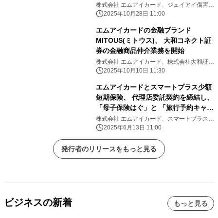
株式会社 エムアイカード、ジェイアイ傷害火
災保険株式会社
2025年10月28日 11:00
エムアイカードの金融ブランド
MITOUS(ミトウス)、 大和コネクト証
券の金融商品仲介業務を開始
株式会社 エムアイカード、株式会社大和証券
グループ本社、大和コネクト証券株式会社
2025年10月10日 11:30
エムアイカードとスマートプラス少額
短期保険、 代理店委託契約を締結し、
「母子保険はぐ」と 「旅行予約キャン
セル保険」をエムアイカード会員向け
株式会社 エムアイカード、スマートプラス少
額短期保険株式会社
に提供
2025年6月13日 11:00
発行者のリリースをもっと見る
ビジネスの新着
もっと見る