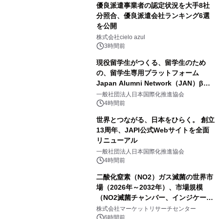
優良派遣事業者の認定状況を大手8社
分照合、優良派遣会社ランキング6選
を公開
株式会社cielo azul
3時間前
現役留学生がつくる、留学生のため
の、留学生専用プラットフォーム
Japan Alumni Network（JAN）β版
をリリース
一般社団法人日本国際化推進協会
4時間前
世界とつながる、日本をひらく。 創立
13周年、JAPI公式Webサイトを全面
リニューアル
一般社団法人日本国際化推進協会
4時間前
二酸化窒素（NO2）ガス滅菌の世界市
場（2026年～2032年）、市場規模
（NO2滅菌チャンバー、インジケータ
ーおよびモニタリングシステム、その
株式会社マーケットリサーチセンター
他）・分析レポートを発表
6時間前