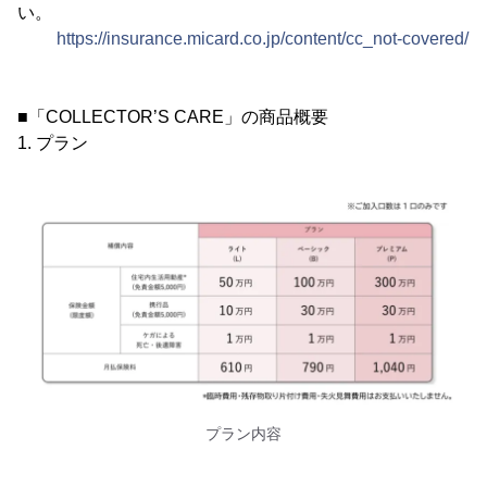
い。
https://insurance.micard.co.jp/content/cc_not-covered/
■「COLLECTOR’S CARE」の商品概要
1. プラン
プラン内容