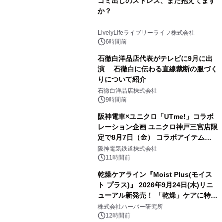
ゴミ出しのストレス、まだ抱えてます
か？
LivelyLifeライブリーライフ株式会社
6時間前
石徹白洋品店代表がテレビに9月に出
演 石徹白に伝わる直線裁断の服づく
りについて紹介
石徹白洋品店株式会社
9時間前
阪神電車×ユニクロ「UTme!」コラボ
レーション企画 ユニクロ神戸三宮店限
定で8月7日（金） コラボアイテムが
発売決定！
阪神電気鉄道株式会社
11時間前
乾燥ケアライン『Moist Plus(モイス
ト プラス)』 2026年9月24日(木)リニ
ューアル新発売！ 「乾燥」ケアに特化
し、ライン使いで潤いに満ちた肌へ
株式会社ハーバー研究所
12時間前