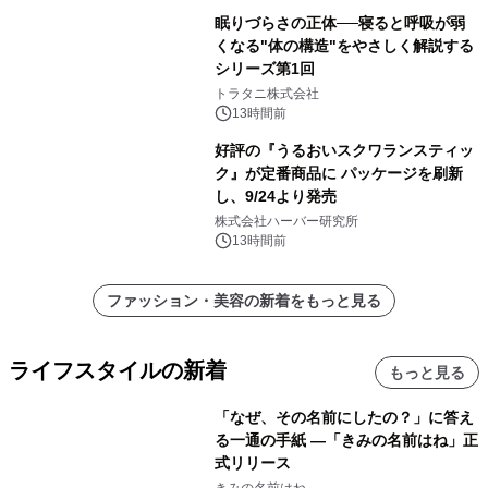
眠りづらさの正体──寝ると呼吸が弱
くなる"体の構造"をやさしく解説する
シリーズ第1回
トラタニ株式会社
13時間前
好評の『うるおいスクワランスティッ
ク』が定番商品に パッケージを刷新
し、9/24より発売
株式会社ハーバー研究所
13時間前
ファッション・美容の新着をもっと見る
ライフスタイルの新着
もっと見る
「なぜ、その名前にしたの？」に答え
る一通の手紙 ―「きみの名前はね」正
式リリース
きみの名前はね