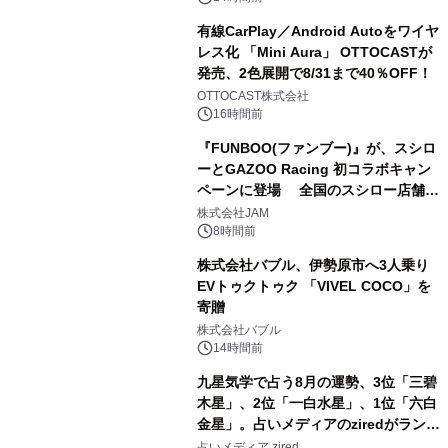
有線CarPlay／Android Autoをワイヤ
レス化 「Mini Aura」 OTTOCASTが
発売、2色展開で8/31まで40％OFF！
3
OTTOCAST株式会社
16時間前
『FUNBOO(ファンブー)』が、スシロ
ーとGAZOO Racing 初コラボキャン
ペーンに登場 全国のスシロー店舗で
4
GR 4車種の FUNBOO(ミニカー)付き
株式会社JAM
メニューが展開されます
8時間前
株式会社バブル、伊勢原市へ3人乗り
EVトゥクトゥク 「VIVEL COCO」を
寄贈
5
株式会社バブル
14時間前
九星気学で占う8月の運勢、3位「三碧
木星」、2位「一白水星」、1位「六白
金星」。占いメディアのziredがランキ
6
ングを発表
占いメディア zired