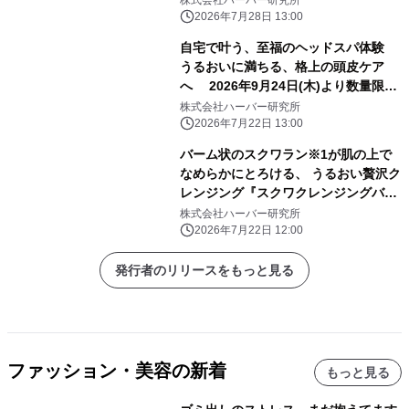
スト」 全国のロフト※2・PLAZA※2
2026年7月28日 13:00
にて販売スタート！
自宅で叶う、至福のヘッドスパ体験
うるおいに満ちる、格上の頭皮ケア
へ 2026年9月24日(木)より数量限定
発売！ 『地肌マッサージクレンズ』
株式会社ハーバー研究所
2026年7月22日 13:00
バーム状のスクワラン※1が肌の上で
なめらかにとろける、 うるおい贅沢ク
レンジング『スクワクレンジングバー
ム』 2026年9月24日(木)より数量限
株式会社ハーバー研究所
定発売
2026年7月22日 12:00
発行者のリリースをもっと見る
ファッション・美容の新着
もっと見る