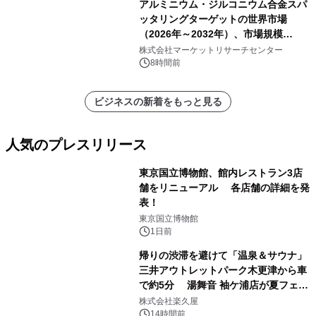
アルミニウム・ジルコニウム合金スパ
ッタリングターゲットの世界市場
（2026年～2032年）、市場規模
（0.995、0.999、その他）・分析レポ
株式会社マーケットリサーチセンター
ートを発表
8時間前
ビジネスの新着をもっと見る
人気のプレスリリース
東京国立博物館、館内レストラン3店
舗をリニューアル 各店舗の詳細を発
表！
1
東京国立博物館
1日前
帰りの渋滞を避けて「温泉＆サウナ」
三井アウトレットパーク木更津から車
で約5分 湯舞音 袖ケ浦店が夏フェア
2
メニューを提供
株式会社楽久屋
14時間前