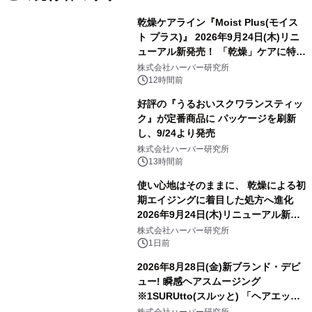
乾燥ケアライン『Moist Plus(モイス
ト プラス)』 2026年9月24日(木)リニ
ューアル新発売！ 「乾燥」ケアに特化
し、ライン使いで潤いに満ちた肌へ
株式会社ハーバー研究所
12時間前
好評の『うるおいスクワランスティッ
ク』が定番商品に パッケージを刷新
し、9/24より発売
株式会社ハーバー研究所
13時間前
使い心地はそのままに、 乾燥による初
期エイジングに着目した処方へ進化
2026年9月24日(木)リニューアル新発
売！ ハリ・つや満ちる、3D成分※1配
株式会社ハーバー研究所
合のジェルクリーム 『モイスチャーエ
1日前
ッセンスリッチジェル』
2026年8月28日(金)新ブランド・デビ
ュー! 瞬感ヘアスムージング
※1SURUtto(スルッと) 「ヘアエッセ
ンスオイル」「ヘアトリートメントミ
株式会社ハーバー研究所