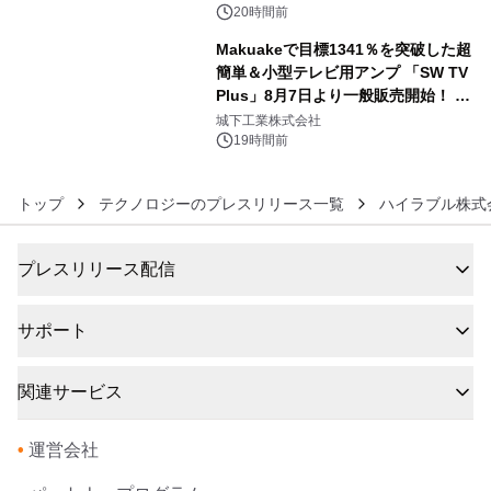
没入型バー「BAR Arca」
20時間前
Makuakeで目標1341％を突破した超
簡単＆小型テレビ用アンプ 「SW TV
Plus」8月7日より一般販売開始！ ケ
6
ーブル1本つなぐだけ、テレビの音が
城下工業株式会社
ぐっと豊かに
19時間前
トップ
テクノロジーのプレスリリース一覧
ハイラブル株式
プレスリリース配信
サポート
関連サービス
•
運営会社