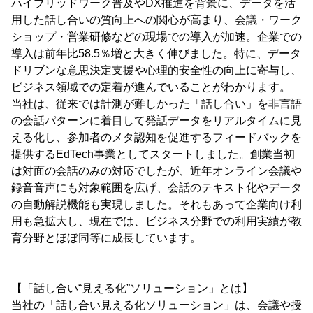
ハイブリッドワーク普及やDX推進を背景に、データを活
用した話し合いの質向上への関心が高まり、会議・ワーク
ショップ・営業研修などの現場での導入が加速。企業での
導入は前年比58.5％増と大きく伸びました。特に、データ
ドリブンな意思決定支援や心理的安全性の向上に寄与し、
ビジネス領域での定着が進んでいることがわかります。
当社は、従来では計測が難しかった「話し合い」を非言語
の会話パターンに着目して発話データをリアルタイムに見
える化し、参加者のメタ認知を促進するフィードバックを
提供するEdTech事業としてスタートしました。創業当初
は対面の会話のみの対応でしたが、近年オンライン会議や
録音音声にも対象範囲を広げ、会話のテキスト化やデータ
の自動解説機能も実現しました。それもあって企業向け利
用も急拡大し、現在では、ビジネス分野での利用実績が教
育分野とほぼ同等に成長しています。
【「話し合い“見える化”ソリューション」とは】
当社の「話し合い見える化ソリューション」は、会議や授