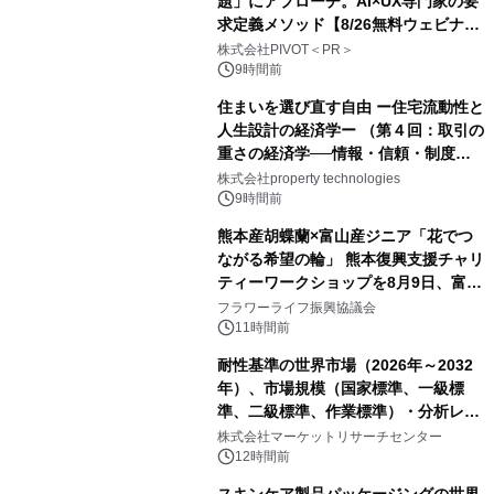
題」にアプローチ。AI×UX専門家の要
求定義メソッド【8/26無料ウェビナ
ー】株式会社PIVOT
株式会社PIVOT＜PR＞
9時間前
住まいを選び直す自由 ー住宅流動性と
人生設計の経済学ー （第４回：取引の
重さの経済学──情報・信頼・制度を
PropTechはどう組み替えるか）｜
株式会社property technologies
PropTech-Lab
9時間前
熊本産胡蝶蘭×富山産ジニア「花でつ
ながる希望の輪」 熊本復興支援チャリ
ティーワークショップを8月9日、富
山・射水で開催
フラワーライフ振興協議会
11時間前
耐性基準の世界市場（2026年～2032
年）、市場規模（国家標準、一級標
準、二級標準、作業標準）・分析レポ
ートを発表
株式会社マーケットリサーチセンター
12時間前
スキンケア製品パッケージングの世界