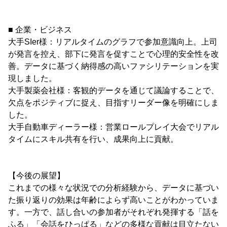
■ 企業・ビジネス
大手SIer様：リアルタイムのグラフで参加意識向上。上司
が発言を控え、部下に発言を促すことで心理的安全性を改
善。データに基づく納得感の高いファシリテーションを実
現しました。
大手製薬会社様：客観的データを通じて議論することで、
欠点をポジティブに捉え、目指すリーダー像を明確にしま
した。
大手自動車ディーラー様：営業ロールプレイ大会でリアル
タイムにスキル共有を行い、成果向上に貢献。
【今後の展望】
これまでの様々な状況での分析経験から、データに基づい
た振り返りの効果は年齢によらず高いことがわかっていま
す。一方で、話し合いの参加者がそれぞれ発揮する「話を
ふる」「会話をひっぱる」などの多様な貢献は目立たない