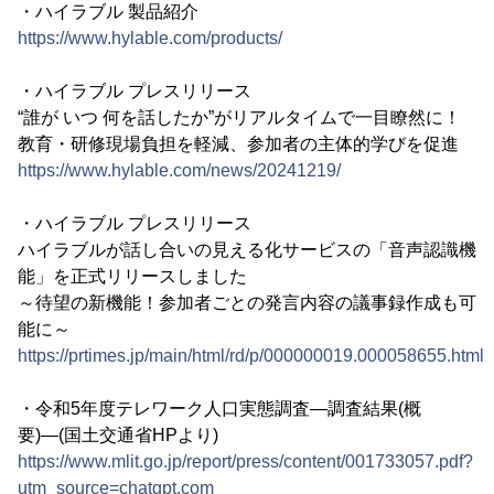
・ハイラブル 製品紹介
https://www.hylable.com/products/
・ハイラブル プレスリリース
“誰が いつ 何を話したか”がリアルタイムで一目瞭然に！
教育・研修現場負担を軽減、参加者の主体的学びを促進
https://www.hylable.com/news/20241219/
・ハイラブル プレスリリース
ハイラブルが話し合いの見える化サービスの「音声認識機
能」を正式リリースしました
～待望の新機能！参加者ごとの発言内容の議事録作成も可
能に～
https://prtimes.jp/main/html/rd/p/000000019.000058655.html
・令和5年度テレワーク人口実態調査―調査結果(概
要)―(国土交通省HPより)
https://www.mlit.go.jp/report/press/content/001733057.pdf?
utm_source=chatgpt.com