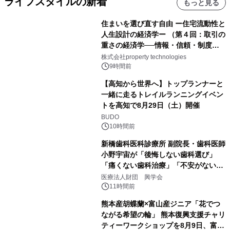
ライフスタイルの新着
もっと見る
住まいを選び直す自由 ー住宅流動性と
人生設計の経済学ー （第４回：取引の
重さの経済学──情報・信頼・制度を
PropTechはどう組み替えるか）｜
株式会社property technologies
PropTech-Lab
9時間前
【高知から世界へ】トップランナーと
一緒に走るトレイルランニングイベン
トを高知で8月29日（土）開催
BUDO
10時間前
新橋歯科医科診療所 副院長・歯科医師
小野宇宙が「後悔しない歯科選び」
「痛くない歯科治療」「不安がない治
療計画」をテーマに専門監修
医療法人財団 興学会
11時間前
熊本産胡蝶蘭×富山産ジニア「花でつ
ながる希望の輪」 熊本復興支援チャリ
ティーワークショップを8月9日、富