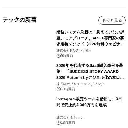
テックの新着
もっと見る
業務システム刷新の「見えていない課
題」にアプローチ。AI×UX専門家の要
求定義メソッド【8/26無料ウェビナ
ー】株式会社PIVOT
株式会社PIVOT＜PR＞
9時間前
2026年を代表するSaaS導入事例を募
集 「SUCCESS STORY AWARD
2026 Autumn byデジタル化の窓口」
開催
株式会社クリエイティブバンク
13時間前
Instagram販売ツールを活用し、3日
間で売上約4,300万円を達成
株式会社ミショナ
13時間前