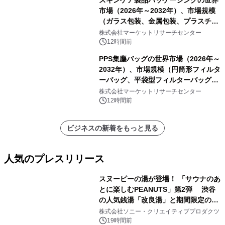
市場（2026年～2032年）、市場規模
（ガラス包装、金属包装、プラスチッ
ク包装、その他）・分析レポートを発
株式会社マーケットリサーチセンター
表
12時間前
PPS集塵バッグの世界市場（2026年～
2032年）、市場規模（円筒形フィルタ
ーバッグ、平袋型フィルターバッグ、
プリーツフィルターバッグ、その
株式会社マーケットリサーチセンター
他）・分析レポートを発表
12時間前
ビジネスの新着をもっと見る
人気のプレスリリース
スヌーピーの湯が登場！ 「サウナのあ
とに楽しむPEANUTS」第2弾 渋谷
の人気銭湯「改良湯」と期間限定のコ
1
ラボレーション サウナイキタイコラ
株式会社ソニー・クリエイティブプロダクツ
ボグッズも発売決定！
19時間前