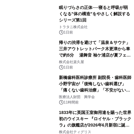
眠りづらさの正体──寝ると呼吸が弱
くなる"体の構造"をやさしく解説する
シリーズ第1回
2
トラタニ株式会社
1日前
帰りの渋滞を避けて「温泉＆サウナ」
三井アウトレットパーク木更津から車
で約5分 湯舞音 袖ケ浦店が夏フェア
3
メニューを提供
株式会社楽久屋
1日前
新橋歯科医科診療所 副院長・歯科医師
小野宇宙が「後悔しない歯科選び」
「痛くない歯科治療」「不安がない治
4
療計画」をテーマに専門監修
医療法人財団 興学会
11時間前
1833年に英国王室御用達を賜った世界
初のウイスキー 『ロイヤル・ブラック
ラ』の旗艦店が2026年6月新宿に誕
5
生 バカルディ ジャパンと連携した
株式会社ティグリス