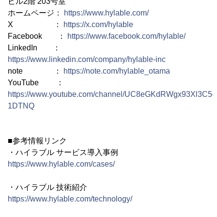
ビル2階 203号室
ホームページ：
https://www.hylable.com/
X ：
https://x.com/hylable
Facebook ：
https://www.facebook.com/hylable/
LinkedIn ：
https://www.linkedin.com/company/hylable-inc
note ：
https://note.com/hylable_otama
YouTube ：
https://www.youtube.com/channel/UC8eGKdRWgx93Xl3C5-
1DTNQ
■参考情報リンク
・ハイラブル サービス導入事例
https://www.hylable.com/cases/
・ハイラブル 技術紹介
https://www.hylable.com/technology/