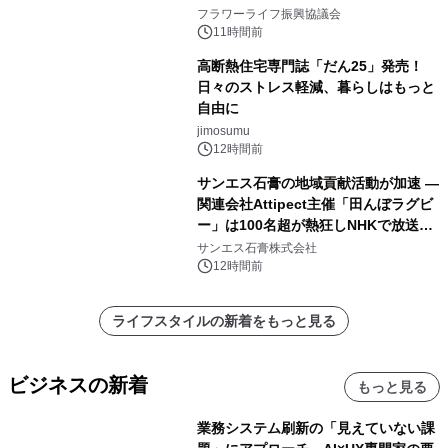
山・射水で開催
フラワーライフ振興協議会
11時間前
高断熱住宅専門誌「だん25」発売！
日々のストレス軽減、暮らしはもっと
自由に
jimosumu
12時間前
サンエス石膏の地域貢献活動が加速 ―
関連会社Attipect主催「田んぼラグビ
ー」は100名超が熱狂しNHKで放送さ
れました。
サンエス石膏株式会社
12時間前
ライフスタイルの新着をもっと見る
ビジネスの新着
もっと見る
業務システム刷新の「見えていない課