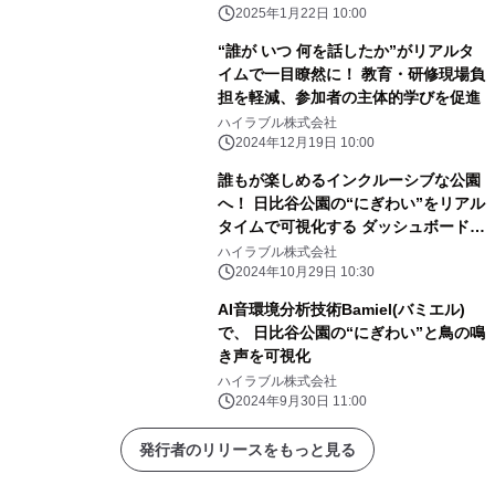
2025年1月22日 10:00
“誰が いつ 何を話したか”がリアルタ
イムで一目瞭然に！ 教育・研修現場負
担を軽減、参加者の主体的学びを促進
ハイラブル株式会社
2024年12月19日 10:00
誰もが楽しめるインクルーシブな公園
へ！ 日比谷公園の“にぎわい”をリアル
タイムで可視化する ダッシュボードを
リリース
ハイラブル株式会社
2024年10月29日 10:30
AI音環境分析技術Bamiel(バミエル)
で、 日比谷公園の“にぎわい”と鳥の鳴
き声を可視化
ハイラブル株式会社
2024年9月30日 11:00
発行者のリリースをもっと見る