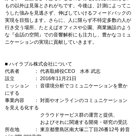
もの以外は見落とされがちです。今後は、計測によってこ
うした強みを見逃さず、伸ばしていけるフィードバックの
実現を目指します。さらに、人に限らず不特定多数の人が
行き交う場所、たとえばオフィスや公園、商業施設のよう
な『会話の空間』での音響解析にも注力し、豊かなコミュ
ニケーションの実現に貢献していきます。
■ ハイラブル株式会社について
代表者 ： 代表取締役CEO 水本 武志
設立 ： 2016年11月21日
ミッション ： 音環境分析でコミュニケーションを豊か
にする
事業内容 ： 対面やオンラインのコミュニケーション
を見える化する
クラウドサービス群の運営と提供、
およびそれに関連する開発・研究の受託
所在地 ： 東京都豊島区南大塚二丁目26番12号 鈴音