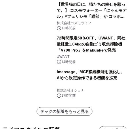
【世界猫の日に、猫たちの幸せを願っ
て。】 コスモウォーター「にゃんモデ
ル」×フェリシモ「猫部」が コラボキ
ャンペーンを実施
株式会社コスモライフ
13時間前
72時間限定50％OFF、UWANT、同社
最軽量1.04kgの自動ゴミ収集掃除機
「V700 Pro」をMakuakeで発売
UWANT
14時間前
lmessage、MCP接続機能を強化し、
AIから設定操作できる機能を拡充
株式会社ミショナ
17時間前
テックの新着をもっと見る