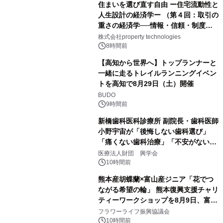
住まいを選び直す自由 ー住宅流動性と
人生設計の経済学ー （第４回：取引の
重さの経済学──情報・信頼・制度を
PropTechはどう組み替えるか）｜
株式会社property technologies
PropTech-Lab
8時間前
【高知から世界へ】トップランナーと
一緒に走るトレイルランニングイベン
トを高知で8月29日（土）開催
BUDO
9時間前
新橋歯科医科診療所 副院長・歯科医師
小野宇宙が「後悔しない歯科選び」
「痛くない歯科治療」「不安がない治
療計画」をテーマに専門監修
医療法人財団 興学会
10時間前
熊本産胡蝶蘭×富山産ジニア「花でつ
ながる希望の輪」 熊本復興支援チャリ
ティーワークショップを8月9日、富
山・射水で開催
フラワーライフ振興協議会
10時間前