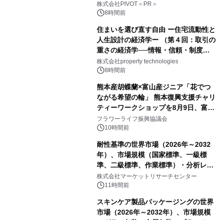
ー】株式会社PIVOT
株式会社PIVOT＜PR＞
8時間前
住まいを選び直す自由 ー住宅流動性と
人生設計の経済学ー （第４回：取引の
重さの経済学──情報・信頼・制度を
PropTechはどう組み替えるか）｜
株式会社property technologies
PropTech-Lab
8時間前
熊本産胡蝶蘭×富山産ジニア「花でつ
ながる希望の輪」 熊本復興支援チャリ
ティーワークショップを8月9日、富
山・射水で開催
フラワーライフ振興協議会
10時間前
耐性基準の世界市場（2026年～2032
年）、市場規模（国家標準、一級標
準、二級標準、作業標準）・分析レポ
ートを発表
株式会社マーケットリサーチセンター
11時間前
スキンケア製品パッケージングの世界
市場（2026年～2032年）、市場規模