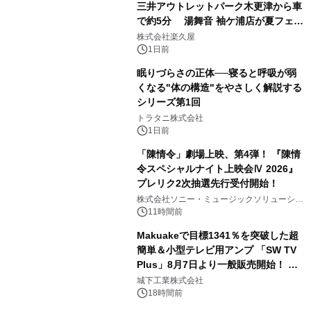
三井アウトレットパーク木更津から車
で約5分 湯舞音 袖ケ浦店が夏フェア
2
メニューを提供
株式会社楽久屋
1日前
眠りづらさの正体──寝ると呼吸が弱
くなる"体の構造"をやさしく解説する
シリーズ第1回
3
トラタニ株式会社
1日前
「陳情令」劇場上映、第4弾！ 『陳情
令スペシャルナイト上映会Ⅳ 2026』
プレリク2次抽選先行受付開始！
4
株式会社ソニー・ミュージックソリューショ
ンズ
11時間前
Makuakeで目標1341％を突破した超
簡単＆小型テレビ用アンプ 「SW TV
Plus」8月7日より一般販売開始！ ケ
5
ーブル1本つなぐだけ、テレビの音が
城下工業株式会社
ぐっと豊かに
18時間前