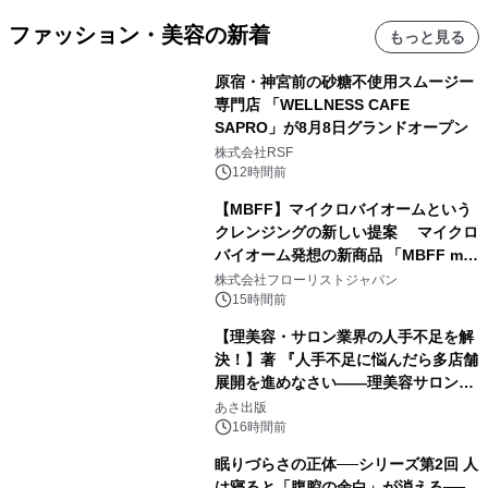
ファッション・美容の新着
もっと見る
原宿・神宮前の砂糖不使用スムージー
専門店 「WELLNESS CAFE
SAPRO」が8月8日グランドオープン
株式会社RSF
12時間前
【MBFF】マイクロバイオームという
クレンジングの新しい提案 マイクロ
バイオーム発想の新商品 「MBFF mb
クレンジングPRO」を2026年8月6日
株式会社フローリストジャパン
発売
15時間前
【理美容・サロン業界の人手不足を解
決！】著 『人手不足に悩んだら多店舗
展開を進めなさい――理美容サロン
「多店舗展開」の教科書』2026年8月
あさ出版
24日（月）発売
16時間前
眠りづらさの正体──シリーズ第2回 人
は寝ると「腹腔の余白」が消える──