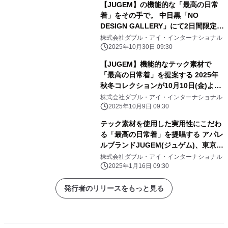
【JUGEM】の機能的な「最高の日常
着」をその手で。 中目黒「NO
DESIGN GALLERY」にて2日間限定の
ポップアップショップを11月8日(土)
株式会社ダブル・アイ・インターナショナル
より開催。
2025年10月30日 09:30
【JUGEM】機能的なテック素材で
「最高の日常着」を提案する 2025年
秋冬コレクションが10月10日(金)より
順次発売開始。
株式会社ダブル・アイ・インターナショナル
2025年10月9日 09:30
テック素材を使用した実用性にこだわ
る「最高の日常着」を提唱する アパレ
ルブランドJUGEM(ジュゲム)、東京・
中目黒にて POPUP STOREを1月18日
株式会社ダブル・アイ・インターナショナル
(土)・19日(日)の2日間限定で開催！
2025年1月16日 09:30
発行者のリリースをもっと見る