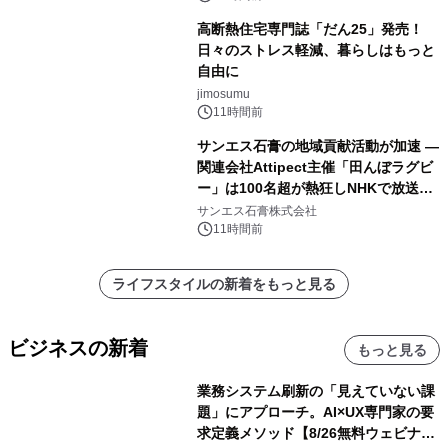
高断熱住宅専門誌「だん25」発売！
日々のストレス軽減、暮らしはもっと
自由に
jimosumu
11時間前
サンエス石膏の地域貢献活動が加速 ―
関連会社Attipect主催「田んぼラグビ
ー」は100名超が熱狂しNHKで放送さ
れました。
サンエス石膏株式会社
11時間前
ライフスタイルの新着をもっと見る
ビジネスの新着
もっと見る
業務システム刷新の「見えていない課
題」にアプローチ。AI×UX専門家の要
求定義メソッド【8/26無料ウェビナ