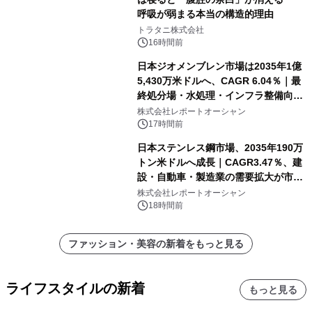
呼吸が弱まる本当の構造的理由
トラタニ株式会社
16時間前
日本ジオメンブレン市場は2035年1億
5,430万米ドルへ、CAGR 6.04％｜最
終処分場・水処理・インフラ整備向け
需要拡大
株式会社レポートオーシャン
17時間前
日本ステンレス鋼市場、2035年190万
トン米ドルへ成長｜CAGR3.47％、建
設・自動車・製造業の需要拡大が市場
を牽引
株式会社レポートオーシャン
18時間前
ファッション・美容の新着をもっと見る
ライフスタイルの新着
もっと見る