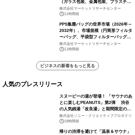
（ガラス包装、金属包装、プラスチッ
ク包装、その他）・分析レポートを発
株式会社マーケットリサーチセンター
表
11時間前
PPS集塵バッグの世界市場（2026年～
2032年）、市場規模（円筒形フィルタ
ーバッグ、平袋型フィルターバッグ、
プリーツフィルターバッグ、その
株式会社マーケットリサーチセンター
他）・分析レポートを発表
11時間前
ビジネスの新着をもっと見る
人気のプレスリリース
スヌーピーの湯が登場！ 「サウナのあ
とに楽しむPEANUTS」第2弾 渋谷
の人気銭湯「改良湯」と期間限定のコ
1
ラボレーション サウナイキタイコラ
株式会社ソニー・クリエイティブプロダクツ
ボグッズも発売決定！
18時間前
帰りの渋滞を避けて「温泉＆サウナ」