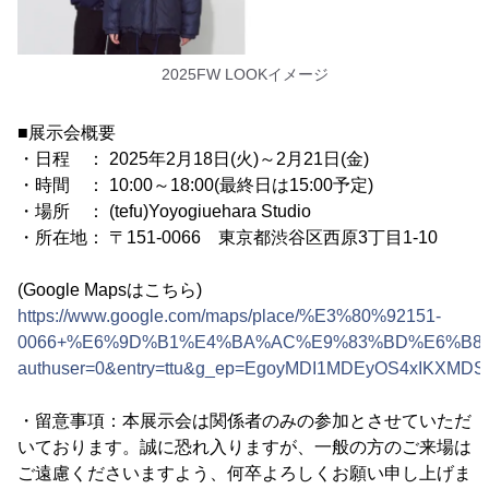
2025FW LOOKイメージ
■展示会概要
・日程 ： 2025年2月18日(火)～2月21日(金)
・時間 ： 10:00～18:00(最終日は15:00予定)
・場所 ： (tefu)Yoyogiuehara Studio
・所在地： 〒151-0066 東京都渋谷区西原3丁目1-10
(Google Mapsはこちら)
https://www.google.com/maps/place/%E3%80%92151-
0066+%E6%9D%B1%E4%BA%AC%E9%83%BD%E6%B8%8B%
authuser=0&entry=ttu&g_ep=EgoyMDI1MDEyOS4xIKX
・留意事項：本展示会は関係者のみの参加とさせていただ
いております。誠に恐れ入りますが、一般の方のご来場は
ご遠慮くださいますよう、何卒よろしくお願い申し上げま