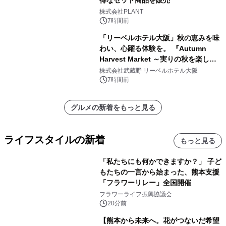
得なセット商品を販売
株式会社PLANT
7時間前
「リーベルホテル大阪」秋の恵みを味
わい、心躍る体験を。 『Autumn
Harvest Market ～実りの秋を楽しむ
ディナー&スイーツビュッフェ～』を9
株式会社武蔵野 リーベルホテル大阪
月18日より開催！
7時間前
グルメの新着をもっと見る
ライフスタイルの新着
もっと見る
「私たちにも何かできますか？」 子ど
もたちの一言から始まった、熊本支援
「フラワーリレー」全国開催
フラワーライフ振興協議会
20分前
【熊本から未来へ。花がつないだ希望