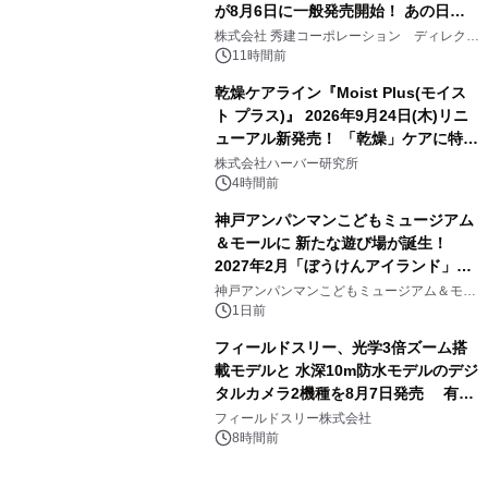
が8月6日に一般発売開始！ あの日の
3
大興奮が今甦る
株式会社 秀建コーポレーション ディレクト
アートギャラリー
11時間前
乾燥ケアライン『Moist Plus(モイス
ト プラス)』 2026年9月24日(木)リニ
ューアル新発売！ 「乾燥」ケアに特化
4
し、ライン使いで潤いに満ちた肌へ
株式会社ハーバー研究所
4時間前
神戸アンパンマンこどもミュージアム
＆モールに 新たな遊び場が誕生！
2027年2月「ぼうけんアイランド」が
5
オープン
神戸アンパンマンこどもミュージアム＆モー
ル
1日前
フィールドスリー、光学3倍ズーム搭
載モデルと 水深10m防水モデルのデジ
タルカメラ2機種を8月7日発売 有効
6
約1300万画素、用途別に選べるコンデ
フィールドスリー株式会社
ジ新登場
8時間前