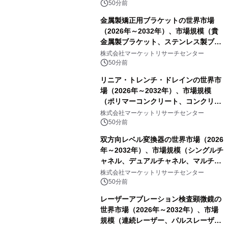
ートを発表
50分前
金属製矯正用ブラケットの世界市場
（2026年～2032年）、市場規模（貴
金属製ブラケット、ステンレス製ブラ
ケット、純チタン製ブラケット）・分
株式会社マーケットリサーチセンター
析レポートを発表
50分前
リニア・トレンチ・ドレインの世界市
場（2026年～2032年）、市場規模
（ポリマーコンクリート、コンクリー
ト、プラスチック、金属）・分析レポ
株式会社マーケットリサーチセンター
ートを発表
50分前
双方向レベル変換器の世界市場（2026
年～2032年）、市場規模（シングルチ
ャネル、デュアルチャネル、マルチチ
ャネル）・分析レポートを発表
株式会社マーケットリサーチセンター
50分前
レーザーアブレーション検査顕微鏡の
世界市場（2026年～2032年）、市場
規模（連続レーザー、パルスレーザ