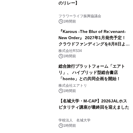
のリレー】
フラワーライフ振興協議会
1時間前
『Karous -The Blur of Re:venant-
New Order』 2027年1月発売予定！
クラウドファンディングを8月8日より
開始
株式会社RS34
1時間前
総合旅行プラットフォーム「エアト
リ」、 ハイブリッド型総合書店
「honto」との共同企画を開始！
株式会社エアトリ
1時間前
【名城大学・M-CAP】2026JALホス
ピタリティ講座が最終回を迎えました
学校法人 名城大学
1時間前