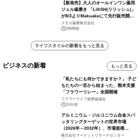
【新発売】大人のオールインワン薬用
ジェル歯磨き 「LilliSH(リリッシュ)」
が8/3よりMakuakeにて先行販売開
始！
スモカ歯磨株式会社
2時間前
ライフスタイルの新着をもっと見る
ビジネスの新着
もっと見る
「私たちにも何かできますか？」 子ど
もたちの一言から始まった、熊本支援
「フラワーリレー」全国開催
フラワーライフ振興協議会
20分前
アルミニウム・ジルコニウム合金スパ
ッタリングターゲットの世界市場
（2026年～2032年）、市場規模
（0.995、0.999、その他）・分析レポ
株式会社マーケットリサーチセンター