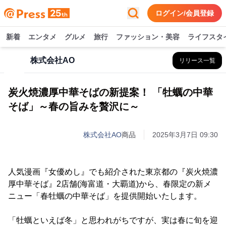
ログイン/会員登録
新着
エンタメ
グルメ
旅行
ファッション・美容
ライフスタ
株式会社AO
リリース一覧
炭火焼濃厚中華そばの新提案！ 「牡蠣の中華
そば」～春の旨みを贅沢に～
株式会社AO
商品
2025年3月7日 09:30
人気漫画『女優めし』でも紹介された東京都の『炭火焼濃
厚中華そば』2店舗(海富道・大覇道)から、春限定の新メ
ニュー「春牡蠣の中華そば」を提供開始いたします。
「牡蠣といえば冬」と思われがちですが、実は春に旬を迎