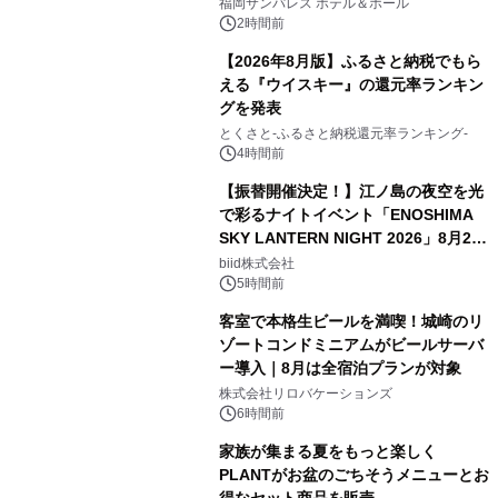
福岡サンパレス ホテル＆ホール
2時間前
【2026年8月版】ふるさと納税でもら
える『ウイスキー』の還元率ランキン
グを発表
とくさと-ふるさと納税還元率ランキング-
4時間前
【振替開催決定！】江ノ島の夜空を光
で彩るナイトイベント「ENOSHIMA
SKY LANTERN NIGHT 2026」8月22
日(土)振替開催＆受付スタート！
biid株式会社
5時間前
客室で本格生ビールを満喫！城崎のリ
ゾートコンドミニアムがビールサーバ
ー導入｜8月は全宿泊プランが対象
株式会社リロバケーションズ
6時間前
家族が集まる夏をもっと楽しく
PLANTがお盆のごちそうメニューとお