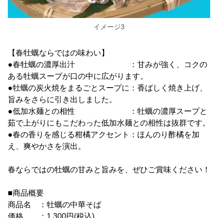
イメージ3
【春牡蠣ならではの味わい】
●春牡蠣の濃厚出汁 ：甘みが強く、コクの
ある牡蠣スープが口の中に広がります。
●牡蠣の炭火焼をまるごとスープに：香ばしく焼き上げ、
旨みをさらに引き出しました。
●低加水麺との相性 ：牡蠣の濃厚スープと
茹で上がりにもこだわった低加水麺との相性は抜群です。
●春の香りを感じる柑橘アクセント：ほんのり酢橘を加
え、爽やかさを演出。
春ならではの牡蠣の甘みと旨みを、ぜひご賞味ください！
■商品概要
商品名 ：牡蠣の中華そば
価格 ：1,300円(税込)