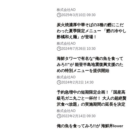
株式会社AO
2025年3月10日 09:30
炭火焼濃厚中華そばの3種の鰹にこだ
わった夏季限定メニュー 「鰹の冷やし
酢橘和え麺」が登場！
株式会社AO
2024年7月26日 10:30
海鮮タワーで有名な“俺の魚を食って
みろ!!”が 能登半島地震復興支援のた
めの特別メニューを提供開始
株式会社AO
2024年2月2日 14:30
予約急増中の短期限定企画！「国産高
級毛ガニ丸ごと一杯付！ 大人の超絶贅
沢食べ放題」の実施期間の延長を決定
株式会社AO
2022年2月14日 09:30
俺の魚を食ってみろ!!が 海鮮丼lover