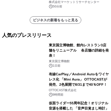
ー）・分析レポートを発表
株式会社マーケットリサーチセンター
50分前
ビジネスの新着をもっと見る
人気のプレスリリース
東京国立博物館、館内レストラン3店
舗をリニューアル 各店舗の詳細を発
表！
1
東京国立博物館
1日前
有線CarPlay／Android Autoをワイヤ
レス化 「Mini Aura」 OTTOCASTが
発売、2色展開で8/31まで40％OFF！
2
OTTOCAST株式会社
9時間前
仮面ライダー55周年記念！オリジナル
音源を搭載した 「音声目覚まし時計」