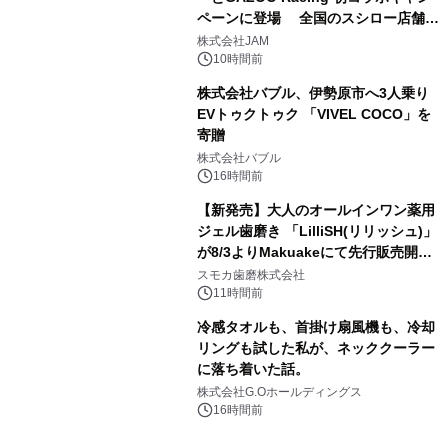
ペーンに登場 全国のスシロー店舗で
3
GR 4車種の FUNBOO(ミニカー)付き
株式会社JAM
メニューが展開されます
10時間前
株式会社バブル、伊勢原市へ3人乗り
EVトゥクトゥク 「VIVEL COCO」を
寄贈
4
株式会社バブル
16時間前
【新発売】大人のオールインワン薬用
ジェル歯磨き 「LilliSH(リリッシュ)」
が8/3よりMakuakeにて先行販売開
5
始！
スモカ歯磨株式会社
11時間前
冷感タオルも、首掛け扇風機も、冷却
リングも試した私が、ネッククーラー
に落ち着いた話。
6
株式会社G.Oホールディングス
16時間前