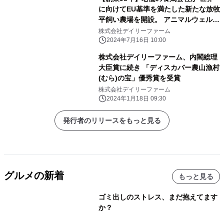
に向けてEU基準を満たした新たな放牧
平飼い農場を開設。 アニマルウェルフ
ェアを配慮したサステナブルな養鶏
株式会社デイリーファーム
場。
2024年7月16日 10:00
株式会社デイリーファーム、内閣総理
大臣賞に続き 「ディスカバー農山漁村
(むら)の宝」優秀賞を受賞
株式会社デイリーファーム
2024年1月18日 09:30
発行者のリリースをもっと見る
グルメの新着
もっと見る
ゴミ出しのストレス、まだ抱えてます
か？