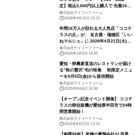
定】税込3,000円以上購入で 先着100
名様に卵プレゼント！ 年間16万人が
株式会社デイリーファーム
訪れる「ココテラスの丘」が名古屋初
2026年4月15日 15:15
上陸！
年間16万人が訪れる大人気店「ココテ
ラスの丘」が、 名古屋・瑞穂区「いい
ねマルシェ」に 2026年4月21日(火)グ
ランドオープン！
株式会社デイリーファーム
2026年3月5日 14:45
愛知・卵農家直送のレストランが届け
る“秋の贅沢”旬の味覚 秋限定メニュ
ーを9月5日(金)から提供開始
株式会社デイリーファーム
2025年9月8日 16:30
【オープン記念イベント開催】 ココテ
ラスの卵自販機が愛知県半田市で24時
間営業開始！
株式会社デイリーファーム
2024年8月22日 13:15
【創業98年】老舗の養鶏会社が 世界