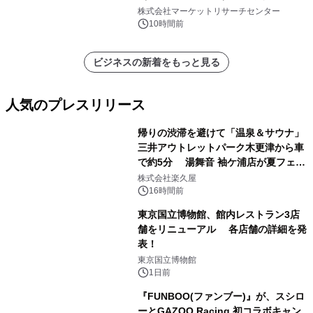
（0.995、0.999、その他）・分析レポ
株式会社マーケットリサーチセンター
ートを発表
10時間前
ビジネスの新着をもっと見る
人気のプレスリリース
帰りの渋滞を避けて「温泉＆サウナ」
三井アウトレットパーク木更津から車
で約5分 湯舞音 袖ケ浦店が夏フェア
1
メニューを提供
株式会社楽久屋
16時間前
東京国立博物館、館内レストラン3店
舗をリニューアル 各店舗の詳細を発
表！
2
東京国立博物館
1日前
『FUNBOO(ファンブー)』が、スシロ
ーとGAZOO Racing 初コラボキャン