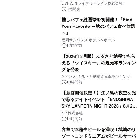
LivelyLifeライブリーライフ株式会社
8時間前
推しパフェ総選挙を初開催！「Find
Your Favorite ～秋のパフェ食べ放題
～」
福岡サンパレス ホテル＆ホール
12時間前
【2026年8月版】ふるさと納税でもら
える『ウイスキー』の還元率ランキン
グを発表
とくさと-ふるさと納税還元率ランキング-
13時間前
【振替開催決定！】江ノ島の夜空を光
で彩るナイトイベント「ENOSHIMA
SKY LANTERN NIGHT 2026」8月22
日(土)振替開催＆受付スタート！
biid株式会社
14時間前
客室で本格生ビールを満喫！城崎のリ
ゾートコンドミニアムがビールサーバ