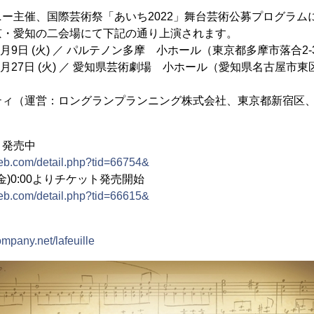
ー主催、国際芸術祭「あいち2022」舞台芸術公募プログラム
京・愛知の二会場にて下記の通り上演されます。
8月9日 (火) ／ パルテノン多摩 小ホール（東京都多摩市落合2-
9月27日 (火) ／ 愛知県芸術劇場 小ホール（愛知県名古屋市東
ティ（運営：ロングランプランニング株式会社、東京都新宿区、
。
ト発売中
web.com/detail.php?tid=66754&
金)0:00よりチケット発売開始
web.com/detail.php?tid=66615&
mpany.net/lafeuille