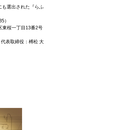
にも選出された『らふ
35）
区東桜一丁目13番2号
代表取締役：榑松 大