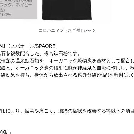
コロバニィプラス半袖Tシャツ
材【スパオール/SPAORE】
鉱石を複数配合した、複合鉱石粉です。
数種類の温泉鉱石類を、オーガニック穀物炭を基材として配合
磁波と、オーガニック炭の輻射性能が神経系と血流に作用し、
線効果を持ち、身体から放出される遠赤外線(体温)を輻射(ふく
作用により、疲労や肩こり、腰痛の症状を改善する等以下の項
抑制」