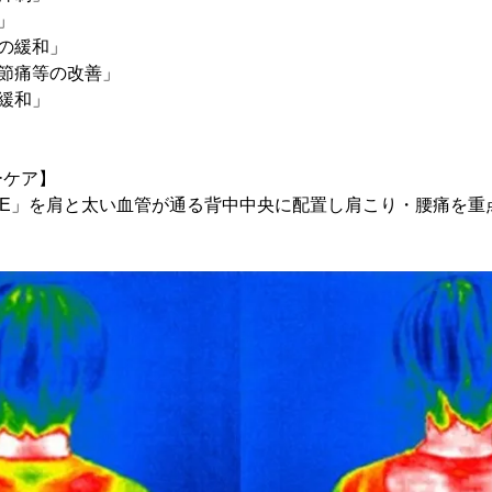
」
の緩和」
節痛等の改善」
緩和」
ーケア】
ORE」を肩と太い血管が通る背中中央に配置し肩こり・腰痛を