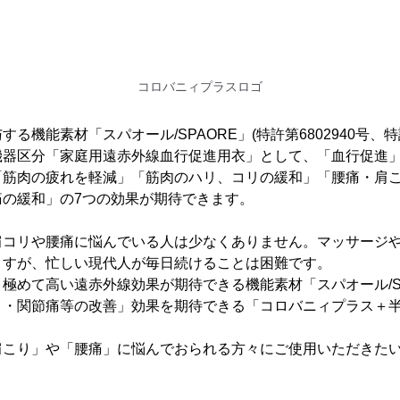
コロバニィプラスロゴ
る機能素材「スパオール/SPAORE」(特許第6802940号、特許
機器区分「家庭用遠赤外線血行促進用衣」として、「血行促進
「筋肉の疲れを軽減」「筋肉のハリ、コリの緩和」「腰痛・肩
痛の緩和」の7つの効果が期待できます。
肩コリや腰痛に悩んでいる人は少なくありません。マッサージ
ますが、忙しい現代人が毎日続けることは困難です。
極めて高い遠赤外線効果が期待できる機能素材「スパオール/S
り・関節痛等の改善」効果を期待できる「コロバニィプラス＋半
肩こり」や「腰痛」に悩んでおられる方々にご使用いただきた