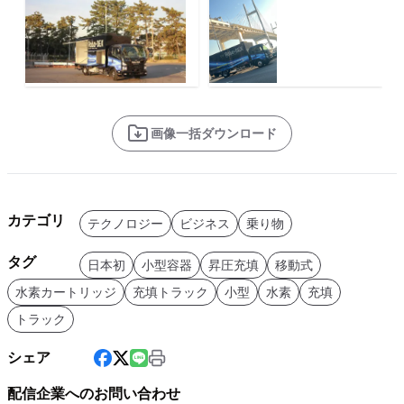
画像一括ダウンロード
カテゴリ
テクノロジー
ビジネス
乗り物
タグ
日本初
小型容器
昇圧充填
移動式
水素カートリッジ
充填トラック
小型
水素
充填
トラック
シェア
配信企業へのお問い合わせ