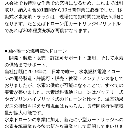
ス会社でも特別な作業での充填になるため、これまでは引
取り、納入も含め1週間から10日間作業に必要でした。移
動式水素充填トラックは、現場にて短時間に充填が可能に
なります。たとえばドローン用カートリッジ4.7リットル
であれば20本程度充填が可能になります。
■国内唯一の燃料電池ドローン
開発・製造・販売・許認可サポート・運用、そして水素
の供給までサポート。
当社は既に2019年に、日本で唯一、水素燃料電池ドロー
ンの開発製造・許認可・販売・教習・メンテナンスをして
おりましたが、水素の供給が可能になることで、すべての
要素が整いました。水素燃料電池ドローンはバッテリー式
やガソリンハイブリッド式のドローンと比べて、温室効果
ガスの排出を抑えた環境面はもちろん、長時間飛行や積載
量が拡大可能です。
水素ドローンの事業に加え、新たに小型カートリッジへの
水素充填事業も今後の新たな事業として展開してまいりま