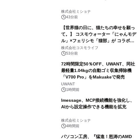
株式会社ミショナ
43分前
【世界猫の日に、猫たちの幸せを願っ
て。】 コスモウォーター「にゃんモデ
ル」×フェリシモ「猫部」が コラボキ
ャンペーンを実施
株式会社コスモライフ
53分前
72時間限定50％OFF、UWANT、同社
最軽量1.04kgの自動ゴミ収集掃除機
「V700 Pro」をMakuakeで発売
UWANT
1時間前
lmessage、MCP接続機能を強化し、
AIから設定操作できる機能を拡充
株式会社ミショナ
4時間前
パソコン工房、『猛進！怒涛のAMD