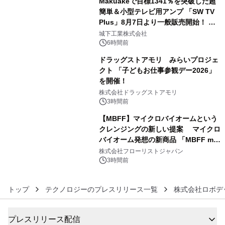
Makuakeで目標1341％を突破した超
簡単＆小型テレビ用アンプ 「SW TV
Plus」8月7日より一般販売開始！ ケ
4
ーブル1本つなぐだけ、テレビの音が
城下工業株式会社
ぐっと豊かに
6時間前
ドラッグストアモリ みらいプロジェ
クト 「子どもお仕事参観デー2026」
を開催！
5
株式会社ドラッグストアモリ
3時間前
【MBFF】マイクロバイオームという
クレンジングの新しい提案 マイクロ
バイオーム発想の新商品 「MBFF mb
6
クレンジングPRO」を2026年8月6日
株式会社フローリストジャパン
発売
3時間前
トップ
テクノロジーのプレスリリース一覧
株式会社ロボデ
プレスリリース配信