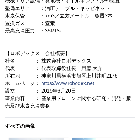
機械エリア設備：発電機・オイルポンプ・冷却装置
整備エリア ：油圧テーブル・キャビネット
水素保管 ：7m3／立方メートル 容器3本
置換ガス ：窒素
最高充填圧力 ：35MPs
【ロボデックス 会社概要】
社名 ： 株式会社ロボデックス
代表 ： 代表取締役社長 貝應 大介
所在地 ： 神奈川県横浜市旭区上川井町2176
ホームページ：
https://www.robodex.net
設立 ： 2019年6月20日
事業内容 ： 産業用ドローンに関する研究・開発・販
売及び水素充填業務
すべての画像