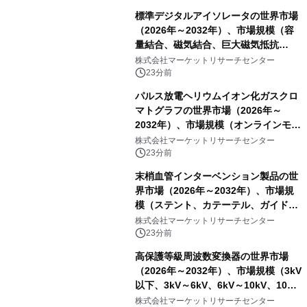
標準デジタルアイソレータの世界市場
（2026年～2032年）、市場規模（容
量結合、磁気結合、巨大磁気抵抗
（GMR））・分析レポートを発表
株式会社マーケットリサーチセンター
23分前
パルス放電ヘリウムイオン化ガスクロ
マトグラフの世界市場（2026年～
2032年）、市場規模（オンラインモニ
タリング型、ラボラトリー型）・分析
株式会社マーケットリサーチセンター
レポートを発表
23分前
末梢血管インターベンション製品の世
界市場（2026年～2032年）、市場規
模（ステント、カテーテル、ガイドワ
イヤー、シース、下大静脈フィルタ
株式会社マーケットリサーチセンター
ー、その他）・分析レポートを発表
23分前
高保護等級周波数変換器の世界市場
（2026年～2032年）、市場規模（3kV
以下、3kV～6kV、6kV～10kV、10kV
超）・分析レポートを発表
株式会社マーケットリサーチセンター