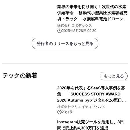
業界の未来を切り開く！次世代の水素
供給革命 移動式小型高圧水素容器充
填トラック 水素燃料電池ドローンを
支える新技術Japan Drone 2025で披
株式会社ロボデックス
露
2025年5月28日 09:30
発行者のリリースをもっと見る
テックの新着
もっと見る
2026年を代表するSaaS導入事例を募
集 「SUCCESS STORY AWARD
2026 Autumn byデジタル化の窓口」
開催
株式会社クリエイティブバンク
23分前
Instagram販売ツールを活用し、3日
間で売上約4,300万円を達成