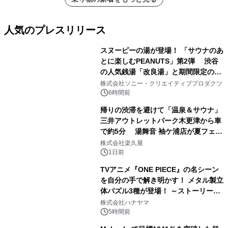
人気のプレスリリース
スヌーピーの湯が登場！ 「サウナのあ
とに楽しむPEANUTS」第2弾 渋谷
の人気銭湯「改良湯」と期間限定のコ
1
ラボレーション サウナイキタイコラ
株式会社ソニー・クリエイティブプロダクツ
ボグッズも発売決定！
6時間前
帰りの渋滞を避けて「温泉＆サウナ」
三井アウトレットパーク木更津から車
で約5分 湯舞音 袖ケ浦店が夏フェア
2
メニューを提供
株式会社楽久屋
1日前
TVアニメ『ONE PIECE』の名シーン
を自分の手で解き明かす！ メタル製立
体パズル3種が登場！ ～ストーリーと
3
ギミックが融合した 大人の体験型パズ
株式会社ハナヤマ
ルが8月7日(金)12時より先行予約受付
5時間前
開始～