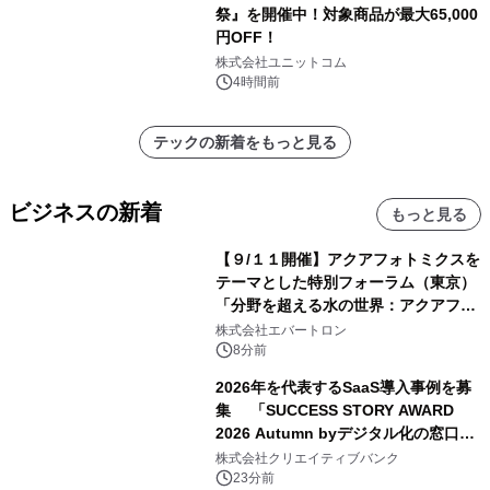
祭』を開催中！対象商品が最大65,000
円OFF！
株式会社ユニットコム
4時間前
テックの新着をもっと見る
ビジネスの新着
もっと見る
【９/１１開催】アクアフォトミクスを
テーマとした特別フォーラム（東京）
「分野を超える水の世界：アクアフォ
トミクスが切り拓く新しい科学の地
株式会社エバートロン
平」を開催
8分前
2026年を代表するSaaS導入事例を募
集 「SUCCESS STORY AWARD
2026 Autumn byデジタル化の窓口」
開催
株式会社クリエイティブバンク
23分前