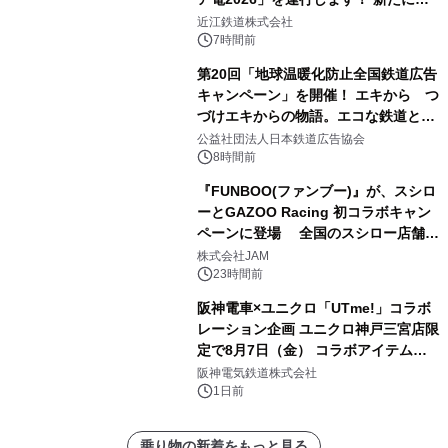
「長濱浪漫ビール」が参加！キリン一
近江鉄道株式会社
番搾り飲み放題が復活！
7時間前
第20回「地球温暖化防止全国鉄道広告
キャンペーン」を開催！ エキから つ
づけエキからの物語。エコな鉄道とと
もに。
公益社団法人日本鉄道広告協会
8時間前
『FUNBOO(ファンブー)』が、スシロ
ーとGAZOO Racing 初コラボキャン
ペーンに登場 全国のスシロー店舗で
GR 4車種の FUNBOO(ミニカー)付き
株式会社JAM
メニューが展開されます
23時間前
阪神電車×ユニクロ「UTme!」コラボ
レーション企画 ユニクロ神戸三宮店限
定で8月7日（金） コラボアイテムが
発売決定！
阪神電気鉄道株式会社
1日前
乗り物の新着をもっと見る