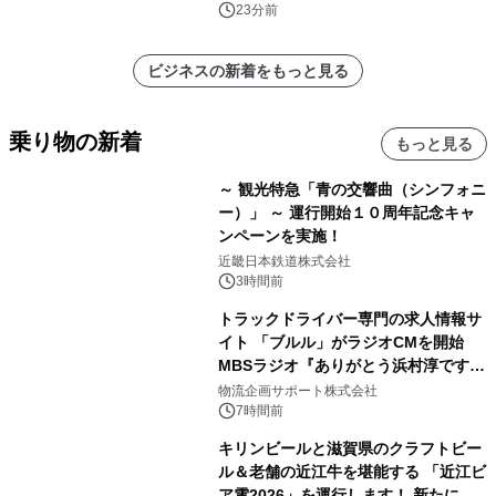
23分前
ビジネスの新着をもっと見る
乗り物の新着
もっと見る
～ 観光特急「青の交響曲（シンフォニ
ー）」 ～ 運行開始１０周年記念キャ
ンペーンを実施！
近畿日本鉄道株式会社
3時間前
トラックドライバー専門の求人情報サ
イト 「ブルル」がラジオCMを開始
MBSラジオ『ありがとう浜村淳です』
にて8月1日(土)より
物流企画サポート株式会社
7時間前
キリンビールと滋賀県のクラフトビー
ル＆老舗の近江牛を堪能する 「近江ビ
ア電2026」を運行します！ 新たに