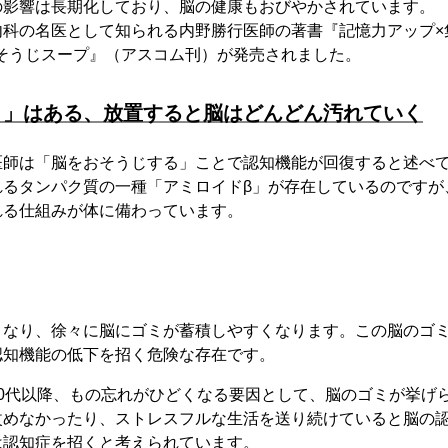
の影響は長期化しており、脳の健康もおびやかされています。
内科の名医として知られる内野勝行医師の著書『記憶力アップ×
おそうじスープ』（アスコム刊）が発売されました。
ミ」はある、放置すると脳はどんどん汚れていく
医師は「脳をおそうじする」ことで認知機能が回復すると述べ
れるタンパク質の一種「アミロイドβ」が存在しているのですが
れる仕組みが体に備わっています。
となり、徐々に脳にゴミが蓄積しやすくなります。この脳のゴ
認知機能の低下を招く危険な存在です。
40代以降、もの忘れがひどくなる要因として、脳のゴミが挙げ
改めなかったり、ストレスフルな生活を送り続けていると脳の
は認知症を招くと考えられています。