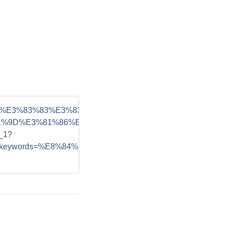
%82%A2%E3%83%83%E3%83%97%C3%97%E9%9B%86%E4
%9D%E3%81%86%E3%81%98%E3%82%B9%E3%83%BC%
_1?
keywords=%E8%84%B3%E3%81%AE%E3%81%8A%E3%81%