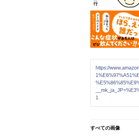
https://www.a
1%E6%97%A51%
%E5%86%85%E9%8
__mk_ja_JP=%E
1
すべての画像