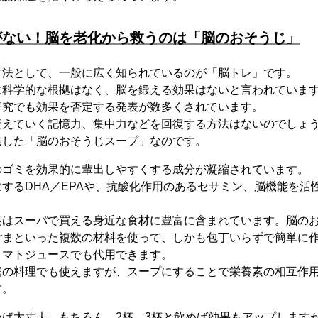
がない！脳を老化から救うのは「脳のおそうじ」
方法として、一般に広く知られているのが「脳トレ」です。
に科学的な根拠はなく、脳を鍛える効果はないと言われていま
研究でも効果を否定する発表が数多くされています。
衰えていく記憶力、集中力などを回復する方法はないのでしょ
発した「脳のおそうじスープ」なのです。
のゴミを効果的に輩出しやすくする成分が凝縮されています。
するDHA／EPAや、抗酸化作用のあるセサミン、脳機能を活
実はスーパで買える身近な食材に豊富に含まれています。脳の
ごまといった複数の材料を使って、しかも包丁いらずで簡単に
トマトジュースでも代用できます。
庭の料理でも使えますが、スープにすることで栄養素の相互作
す。
めば大丈夫。もちろん、2杯、3杯と飲めば効果もアップします