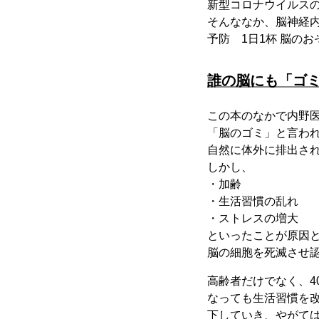
新型コロナウイルス
そんななか、脳神経
予防 1日1杯 脳の
誰の脳にも「ゴ
この本のなかで内野
「脳のゴミ」と言わ
自然に体外に排出さ
しかし、
・加齢
・生活習慣の乱れ
・ストレスの増大
といったことが原因
脳の細胞を死滅させ
高齢者だけでなく、
なっても生活習慣を
下していき、やがて