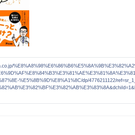
mazon.co.jp/%E8%A8%98%E6%86%B6%E5%8A%9B%E3
E6%9D%AF%E8%84%B3%E3%81%AE%E3%81%8A%E3%81
7%8E-%E5%8B%9D%E8%A1%8C/dp/4776211122/ref=sr_1
3%82%AB%E3%82%BF%E3%82%AB%E3%83%8A&dchild=1&