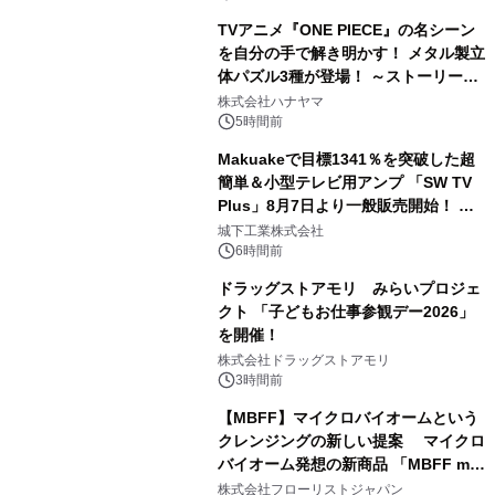
TVアニメ『ONE PIECE』の名シーン
を自分の手で解き明かす！ メタル製立
体パズル3種が登場！ ～ストーリーと
3
ギミックが融合した 大人の体験型パズ
株式会社ハナヤマ
ルが8月7日(金)12時より先行予約受付
5時間前
開始～
Makuakeで目標1341％を突破した超
簡単＆小型テレビ用アンプ 「SW TV
Plus」8月7日より一般販売開始！ ケ
4
ーブル1本つなぐだけ、テレビの音が
城下工業株式会社
ぐっと豊かに
6時間前
ドラッグストアモリ みらいプロジェ
クト 「子どもお仕事参観デー2026」
を開催！
5
株式会社ドラッグストアモリ
3時間前
【MBFF】マイクロバイオームという
クレンジングの新しい提案 マイクロ
バイオーム発想の新商品 「MBFF mb
6
クレンジングPRO」を2026年8月6日
株式会社フローリストジャパン