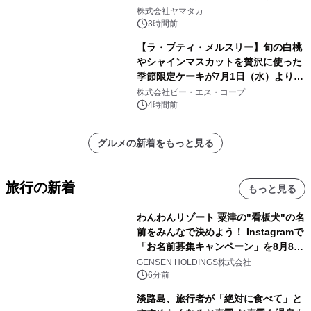
ッズが当たる抽選会を 8月8日に開催
株式会社ヤマタカ
3時間前
【ラ・プティ・メルスリー】旬の白桃
やシャインマスカットを贅沢に使った
季節限定ケーキが7月1日（水）より順
次登場！
株式会社ピー・エス・コープ
4時間前
グルメの新着をもっと見る
旅行の新着
もっと見る
わんわんリゾート 粟津の"看板犬"の名
前をみんなで決めよう！ Instagramで
「お名前募集キャンペーン」を8月8日
(土)より開催
GENSEN HOLDINGS株式会社
6分前
淡路島、旅行者が「絶対に食べて」と