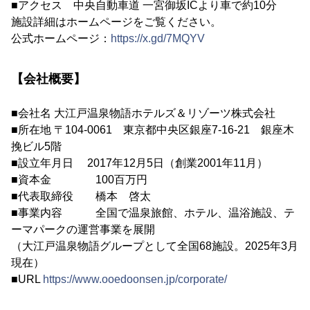
■アクセス 中央自動車道 一宮御坂ICより車で約10分
施設詳細はホームページをご覧ください。
公式ホームページ：
https://x.gd/7MQYV
【会社概要】
■会社名 大江戸温泉物語ホテルズ＆リゾーツ株式会社
■所在地 〒104-0061 東京都中央区銀座7-16-21 銀座木
挽ビル5階
■設立年月日 2017年12月5日（創業2001年11月）
■資本金 100百万円
■代表取締役 橋本 啓太
■事業内容 全国で温泉旅館、ホテル、温浴施設、テ
ーマパークの運営事業を展開
（大江戸温泉物語グループとして全国68施設。2025年3月
現在）
■URL
https://www.ooedoonsen.jp/corporate/