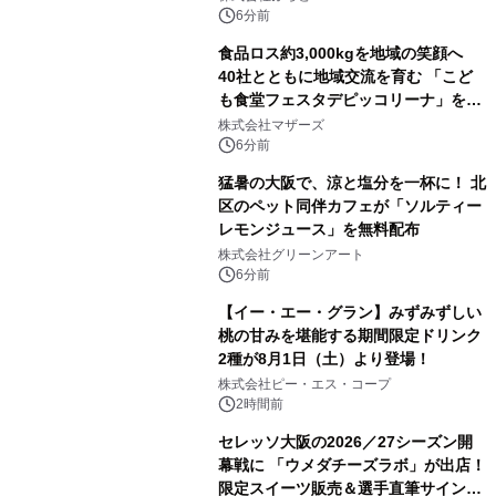
森」の握り寿司プラン
6分前
食品ロス約3,000kgを地域の笑顔へ
40社とともに地域交流を育む 「こど
も食堂フェスタデピッコリーナ」を9
月5日(土)開催
株式会社マザーズ
6分前
猛暑の大阪で、涼と塩分を一杯に！ 北
区のペット同伴カフェが「ソルティー
レモンジュース」を無料配布
株式会社グリーンアート
6分前
【イー・エー・グラン】みずみずしい
桃の甘みを堪能する期間限定ドリンク
2種が8月1日（土）より登場！
株式会社ピー・エス・コープ
2時間前
セレッソ大阪の2026／27シーズン開
幕戦に 「ウメダチーズラボ」が出店！
限定スイーツ販売＆選手直筆サイング