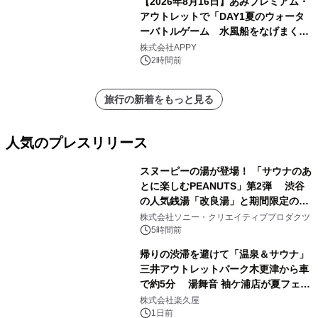
【2026年8月16日】あみプレミアム・
アウトレットで「DAY1夏のウォータ
ーバトルゲーム 水風船をなげまくろ
う！」を開催
株式会社APPY
2時間前
旅行の新着をもっと見る
人気のプレスリリース
スヌーピーの湯が登場！ 「サウナのあ
とに楽しむPEANUTS」第2弾 渋谷
の人気銭湯「改良湯」と期間限定のコ
1
ラボレーション サウナイキタイコラ
株式会社ソニー・クリエイティブプロダクツ
ボグッズも発売決定！
5時間前
帰りの渋滞を避けて「温泉＆サウナ」
三井アウトレットパーク木更津から車
で約5分 湯舞音 袖ケ浦店が夏フェア
2
メニューを提供
株式会社楽久屋
1日前