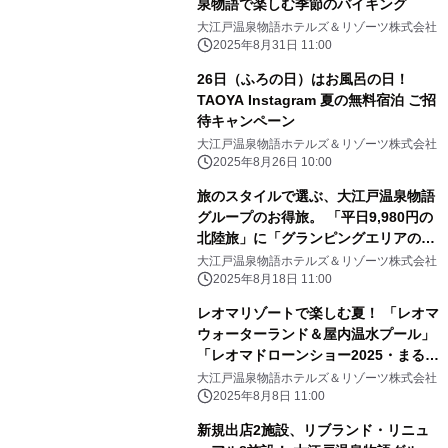
泉物語で楽しむ季節のバイキング
大江戸温泉物語ホテルズ＆リゾーツ株式会社
2025年8月31日 11:00
26日（ふろの日）はお風呂の日！
TAOYA Instagram 夏の無料宿泊 ご招
待キャンペーン
大江戸温泉物語ホテルズ＆リゾーツ株式会社
2025年8月26日 10:00
旅のスタイルで選ぶ、大江戸温泉物語
グループのお得旅。 「平日9,980円の
北陸旅」に「グランピングエリアの料
金改定」で、 旅をより気軽に、何度で
大江戸温泉物語ホテルズ＆リゾーツ株式会社
も
2025年8月18日 11:00
レオマリゾートで楽しむ夏！ 「レオマ
ウォーターランド＆屋内温水プール」
「レオマドローンショー2025・まるが
め婆娑羅花火ファンタジアinレオマ」
大江戸温泉物語ホテルズ＆リゾーツ株式会社
2025年8月8日 11:00
新規出店2施設、リブランド・リニュ