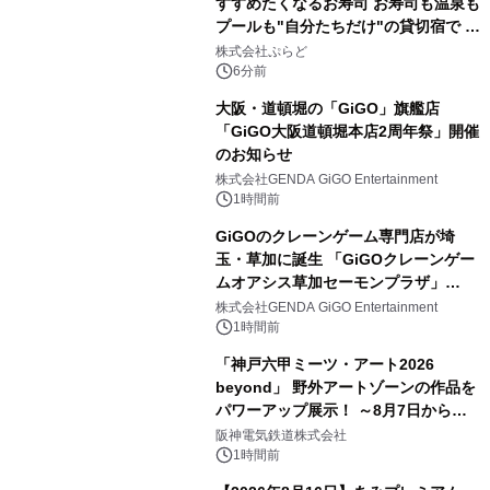
すすめたくなるお寿司 お寿司も温泉も
プールも"自分たちだけ"の貸切宿で 1
日1組限定「岩屋温泉 絵島別庭 海と
株式会社ぷらど
森」の握り寿司プラン
6分前
大阪・道頓堀の「GiGO」旗艦店
「GiGO大阪道頓堀本店2周年祭」開催
のお知らせ
株式会社GENDA GiGO Entertainment
1時間前
GiGOのクレーンゲーム専門店が埼
玉・草加に誕生 「GiGOクレーンゲー
ムオアシス草加セーモンプラザ」
2026年8月7日(金)10時グランドオープ
株式会社GENDA GiGO Entertainment
ン
1時間前
「神戸六甲ミーツ・アート2026
beyond」 野外アートゾーンの作品を
パワーアップ展示！ ～8月7日からは
直前割パスポートを販売～
阪神電気鉄道株式会社
1時間前