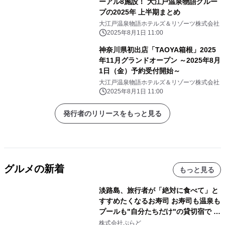
ーアル8施設！ 大江戸温泉物語グルー
プの2025年 上半期まとめ
大江戸温泉物語ホテルズ＆リゾーツ株式会社
2025年8月1日 11:00
神奈川県初出店「TAOYA箱根」2025
年11月グランドオープン ～2025年8月
1日（金）予約受付開始～
大江戸温泉物語ホテルズ＆リゾーツ株式会社
2025年8月1日 11:00
発行者のリリースをもっと見る
グルメの新着
もっと見る
淡路島、旅行者が「絶対に食べて」と
すすめたくなるお寿司 お寿司も温泉も
プールも"自分たちだけ"の貸切宿で 1
日1組限定「岩屋温泉 絵島別庭 海と
株式会社ぷらど