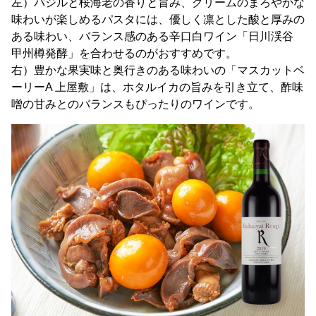
左）バジルと桜海老の香りと旨み、クリームのまろやかな
味わいが楽しめるパスタには、優しく凛とした酸と厚みの
ある味わい、バランス感のある辛口白ワイン「日川渓谷
甲州樽発酵」を合わせるのがおすすめです。
右）豊かな果実味と奥行きのある味わいの「マスカットベ
ーリーA 上屋敷」は、ホタルイカの旨みを引き立て、酢味
噌の甘みとのバランスもぴったりのワインです。