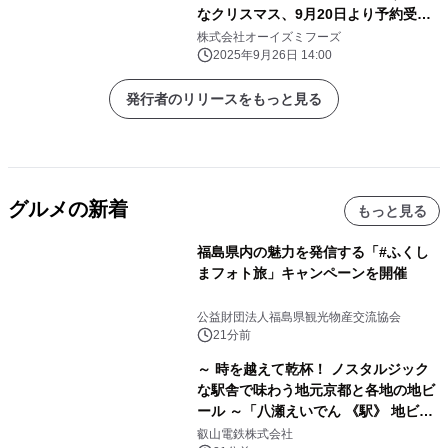
なクリスマス、9月20日より予約受付
開始
株式会社オーイズミフーズ
2025年9月26日 14:00
発行者のリリースをもっと見る
グルメの新着
もっと見る
福島県内の魅力を発信する「#ふくし
まフォト旅」キャンペーンを開催
公益財団法人福島県観光物産交流協会
21分前
～ 時を越えて乾杯！ ノスタルジック
な駅舎で味わう地元京都と各地の地ビ
ール ～「八瀬えいでん 《駅》 地ビー
ル祭り」を開催します
叡山電鉄株式会社