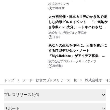
4
日間開催 ～夏限定メニューや大抽選
株式会社シンカ
会、大学芋スティックの振る舞いも～
23時間前
大分初開催・日本＆世界のかき氷で楽
しむ納涼グルメイベント 「ご当地か
き氷祭2026大分」 ～トキハわさだタ
5
ウンで8月21日～31日まで11日間限定
株式会社ご当地グルメ研究会
開催～
1日前
あなたの生活を便利に、人生を豊かに
するIT型デジタル・ノート
『MyLifeNote』がアイデア募集 優
6
秀賞100名に1年間無償試用
株式会社プロスパー クリエイティブ
2時間前
トップ
フード・飲食のプレスリリース一覧
株式会社オーイ
プレスリリース配信
サポート