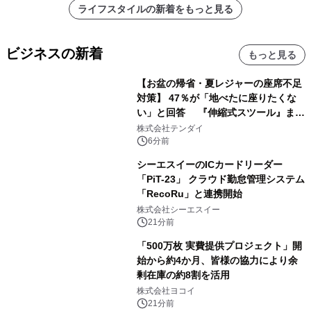
ライフスタイルの新着をもっと見る
ビジネスの新着
もっと見る
【お盆の帰省・夏レジャーの座席不足
対策】 47％が「地べたに座りたくな
い」と回答 『伸縮式スツール』まと
め買いキャンペーンを8/6開始
株式会社テンダイ
6分前
シーエスイーのICカードリーダー
「PiT-23」 クラウド勤怠管理システム
「RecoRu」と連携開始
株式会社シーエスイー
21分前
「500万枚 実費提供プロジェクト」開
始から約4か月、皆様の協力により余
剰在庫の約8割を活用
株式会社ヨコイ
21分前