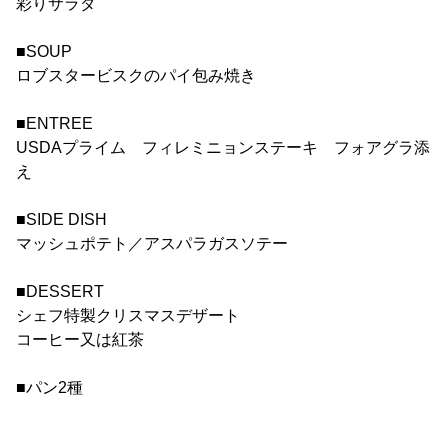
彩りサラダ
■SOUP
ロブスタービスクのパイ包み焼き
■ENTREE
USDAプライム フィレミニョンステーキ フォアグラ添
え
■SIDE DISH
マッシュポテト／アスパラガスソテー
■DESSERT
シェフ特製クリスマスデザート
コーヒー又は紅茶
■パン2種