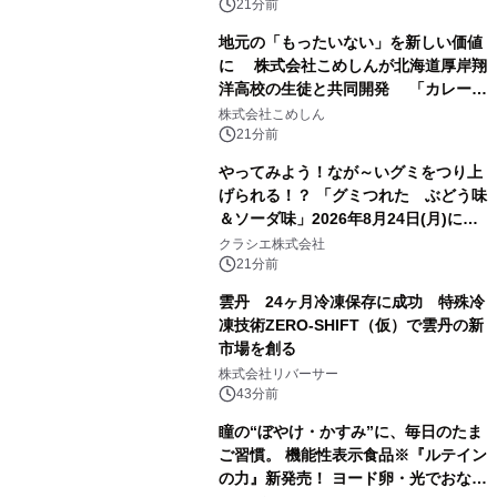
21分前
地元の「もったいない」を新しい価値
に 株式会社こめしんが北海道厚岸翔
洋高校の生徒と共同開発 「カレー＆
いかくんおむすび」発売
株式会社こめしん
21分前
やってみよう！なが～いグミをつり上
げられる！？ 「グミつれた ぶどう味
＆ソーダ味」2026年8月24日(月)に登
場！
クラシエ株式会社
21分前
雲丹 24ヶ月冷凍保存に成功 特殊冷
凍技術ZERO-SHIFT（仮）で雲丹の新
市場を創る
株式会社リバーサー
43分前
瞳の“ぼやけ・かすみ”に、毎日のたま
ご習慣。 機能性表示食品※『ルテイン
の力』新発売！ ヨード卵・光でおなじ