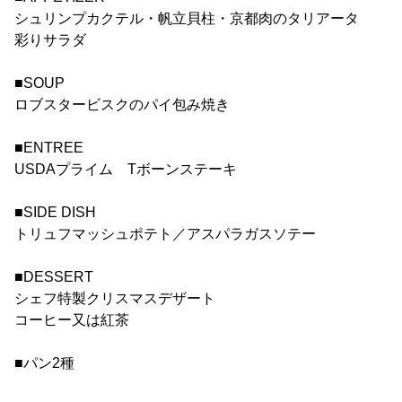
シュリンプカクテル・帆立貝柱・京都肉のタリアータ
彩りサラダ
■SOUP
ロブスタービスクのパイ包み焼き
■ENTREE
USDAプライム Tボーンステーキ
■SIDE DISH
トリュフマッシュポテト／アスパラガスソテー
■DESSERT
シェフ特製クリスマスデザート
コーヒー又は紅茶
■パン2種