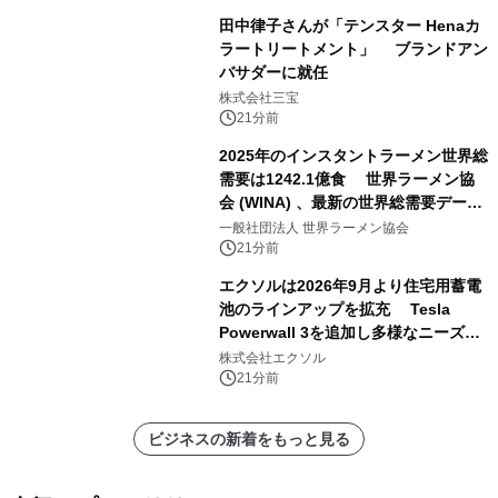
田中律子さんが「テンスター Henaカ
ラートリートメント」 ブランドアン
バサダーに就任
株式会社三宝
21分前
2025年のインスタントラーメン世界総
需要は1242.1億食 世界ラーメン協
会 (WINA) 、最新の世界総需要データ
を発表
一般社団法人 世界ラーメン協会
21分前
エクソルは2026年9月より住宅用蓄電
池のラインアップを拡充 Tesla
Powerwall 3を追加し多様なニーズに
応える提案体制を強化
株式会社エクソル
21分前
ビジネスの新着をもっと見る