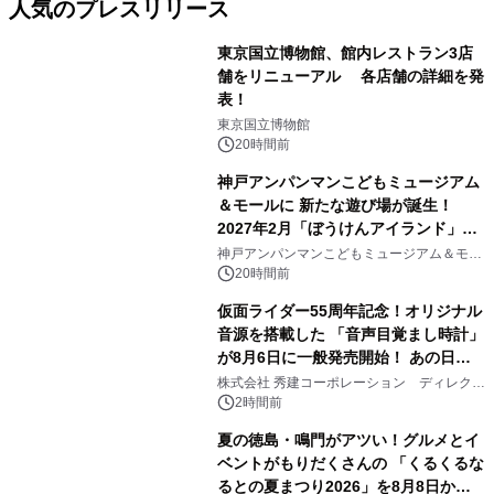
人気のプレスリリース
東京国立博物館、館内レストラン3店
舗をリニューアル 各店舗の詳細を発
表！
1
東京国立博物館
20時間前
神戸アンパンマンこどもミュージアム
＆モールに 新たな遊び場が誕生！
2027年2月「ぼうけんアイランド」が
2
オープン
神戸アンパンマンこどもミュージアム＆モー
ル
20時間前
仮面ライダー55周年記念！オリジナル
音源を搭載した 「音声目覚まし時計」
が8月6日に一般発売開始！ あの日の
3
大興奮が今甦る
株式会社 秀建コーポレーション ディレクト
アートギャラリー
2時間前
夏の徳島・鳴門がアツい！グルメとイ
ベントがもりだくさんの 「くるくるな
るとの夏まつり2026」を8月8日から9