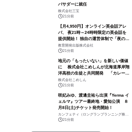
バサダーに就任
株式会社三宝
21分前
【月4,950円】オンライン英会話アレ
バ、 夜21時～24時時限定の英会話を
提供開始！ 独自の運営体制で「夜の予
約取れない問題」を解決
教育開発出版株式会社
21分前
地元の「もったいない」を新しい価値
に 株式会社こめしんが北海道厚岸翔
洋高校の生徒と共同開発 「カレー＆
いかくんおむすび」発売
株式会社こめしん
21分前
咲妃みゆ、渡邊圭祐ら出演『Yerma イ
ェルマ』ツアー最終地・愛知公演 ８
月8日(土)チケット発売開始！
カンフェティ（ロングランプランニング株式
会社）
21分前