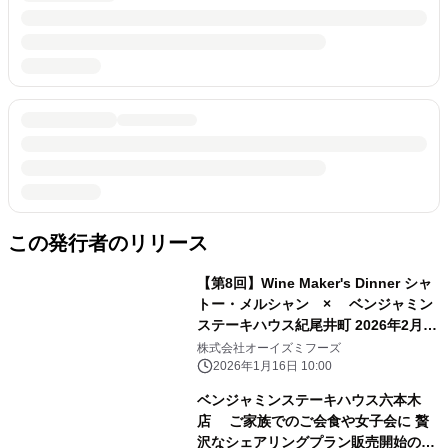
この発行者のリリース
【第8回】Wine Maker's Dinner シャ
トー・メルシャン × ベンジャミン
ステーキハウス紀尾井町 2026年2月24
日(火) 開催
株式会社オーイズミフーズ
2026年1月16日 10:00
ベンジャミンステーキハウス六本木
店 ご家族でのご会食や女子会に 贅
沢なシェアリングプラン販売開始のお