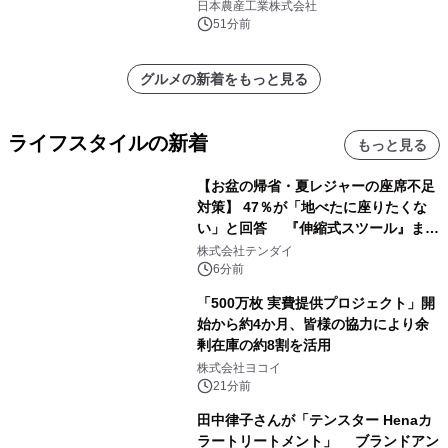
みの日本農産工業より8月以降順次発
日本農産工業株式会社
売
51分前
グルメの新着をもっと見る
ライフスタイルの新着
もっと見る
【お盆の帰省・夏レジャーの座席不足
対策】 47％が「地べたに座りたくな
い」と回答 『伸縮式スツール』まと
め買いキャンペーンを8/6開始
株式会社テンダイ
6分前
「500万枚 実費提供プロジェクト」開
始から約4か月、皆様の協力により余
剰在庫の約8割を活用
株式会社ヨコイ
21分前
田中律子さんが「テンスター Henaカ
ラートリートメント」 ブランドアン