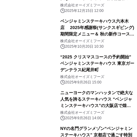
知らせ
株式会社オーイズミフーズ
2025年12月15日 12:00
ベンジャミンステーキハウス六本木
店 2025年感謝祭(サンクスギビング)
期間限定メニュー＆ 秋の新作コースの
ご案内
株式会社オーイズミフーズ
2025年10月20日 10:30
“2025 クリスマスコースの予約開始”
ベンジャミンステーキハウス 東京ガー
デンテラス紀尾井町
株式会社オーイズミフーズ
2025年9月26日 15:00
ニューヨークのマンハッタンで絶大な
人気を誇るステーキハウス “ベンジャ
ミンステーキハウス”の大阪店で煌め
くシーンを彩る クリスマス特別メニュ
株式会社オーイズミフーズ
ーをご用意
2025年9月26日 14:00
NYの名門グランメゾン“ベンジャミン
ステーキハウス” 京都店で過ごす特別