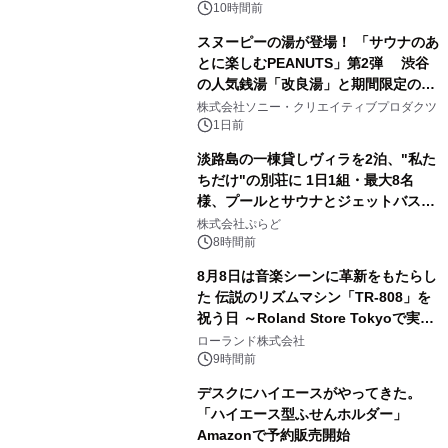
るパッケージ～ 9月1日(火)秋田県内で
10時間前
販売開始
スヌーピーの湯が登場！ 「サウナのあ
とに楽しむPEANUTS」第2弾 渋谷
の人気銭湯「改良湯」と期間限定のコ
2
ラボレーション サウナイキタイコラ
株式会社ソニー・クリエイティブプロダクツ
ボグッズも発売決定！
1日前
淡路島の一棟貸しヴィラを2泊、"私た
ちだけ"の別荘に 1日1組・最大8名
様、プールとサウナとジェットバス付
3
きで Villa Mon Temps AWAJIの連泊
株式会社ぷらど
素泊りプラン
8時間前
8月8日は音楽シーンに革新をもたらし
た 伝説のリズムマシン「TR-808」を
祝う日 ～Roland Store Tokyoで実機
4
を展示しての 記念キャンペーンを開
ローランド株式会社
催 英国ラジオ「NTS」の 特別プログ
9時間前
ラムや、「TR-808」を愛する伝説的
デスクにハイエースがやってきた。
アーティストを フィーチャーしたアニ
「ハイエース型ふせんホルダー」
メーションを公開～
Amazonで予約販売開始
5