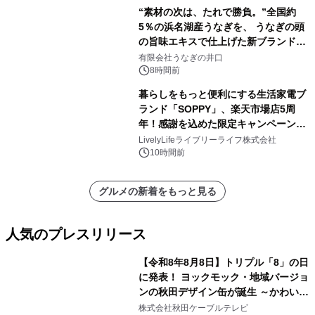
“素材の次は、たれで勝負。”全国約
5％の浜名湖産うなぎを、 うなぎの頭
の旨味エキスで仕上げた新ブランド
「井口の誉」誕生
有限会社うなぎの井口
8時間前
暮らしをもっと便利にする生活家電ブ
ランド「SOPPY」、楽天市場店5周
年！感謝を込めた限定キャンペーンを
8月10日より開催
LivelyLifeライブリーライフ株式会社
10時間前
グルメの新着をもっと見る
人気のプレスリリース
【令和8年8月8日】トリプル「8」の日
に発表！ ヨックモック・地域バージョ
ンの秋田デザイン缶が誕生 ～かわいい
1
秋田犬の子犬と秋田の四季と名所を巡
株式会社秋田ケーブルテレビ