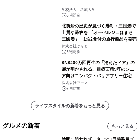
学校法人 名城大学
6時間前
北前船の歴史が息づく港町・三国湊で
上質な滞在を 「オーベルジュほまち
三國湊」 1泊2食付の旅行商品を発売
株式会社ぷらど
6時間前
SNS200万回再生の「消えたドア」の
謎が明かされる、建築面積9坪のシニ
ア向けコンパクトバリアフリー住宅が
誕生
株式会社アース
7時間前
ライフスタイルの新着をもっと見る
グルメの新着
もっと見る
時間に追われず、丸ごと1日淡路島グ