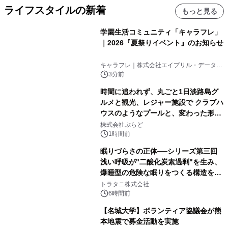
ライフスタイルの新着
もっと見る
学園生活コミュニティ「キャラフレ」
｜2026『夏祭りイベント』のお知らせ
キャラフレ｜株式会社エイプリル・データ・
デザインズ
3分前
時間に追われず、丸ごと1日淡路島グ
ルメと観光、レジャー施設で クラブハ
ウスのようなプールと、変わった形の
サウナも 「THE BOXY AWAJI」のお
株式会社ぷらど
得な素泊まり連泊プランで
1時間前
眠りづらさの正体──シリーズ第三回
浅い呼吸が"二酸化炭素過剰"を生み、
爆睡型の危険な眠りをつくる構造を解
説
トラタニ株式会社
6時間前
【名城大学】ボランティア協議会が熊
本地震で募金活動を実施