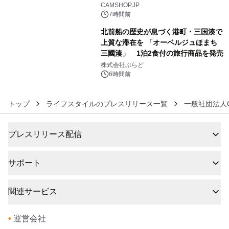
CAMSHOP.JP
7時間前
北前船の歴史が息づく港町・三国湊で
上質な滞在を 「オーベルジュほまち
三國湊」 1泊2食付の旅行商品を発売
6
株式会社ぷらど
6時間前
トップ
ライフスタイルのプレスリリース一覧
一般社団法人O
プレスリリース配信
サポート
関連サービス
•
運営会社