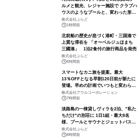
ルメと観光、レジャー施設で クラブハ
ウスのようなプールと、変わった形の
サウナも 「THE BOXY AWAJI」のお
株式会社ぷらど
得な素泊まり連泊プランで
1時間前
北前船の歴史が息づく港町・三国湊で
上質な滞在を 「オーベルジュほまち
三國湊」 1泊2食付の旅行商品を発売
株式会社ぷらど
6時間前
スマートなカニ旅を提案。最大
13％OFFとなる早割120日前が新たに
登場。早めの計画でいつもと変わらぬ
大人の冬旅を。ー夕日ヶ浦温泉「佳松
株式会社アウルコーポレーション
苑 別邸ふうか」ー
7時間前
淡路島の一棟貸しヴィラを2泊、"私た
ちだけ"の別荘に 1日1組・最大8名
様、プールとサウナとジェットバス付
きで Villa Mon Temps AWAJIの連泊
株式会社ぷらど
素泊りプラン
8時間前