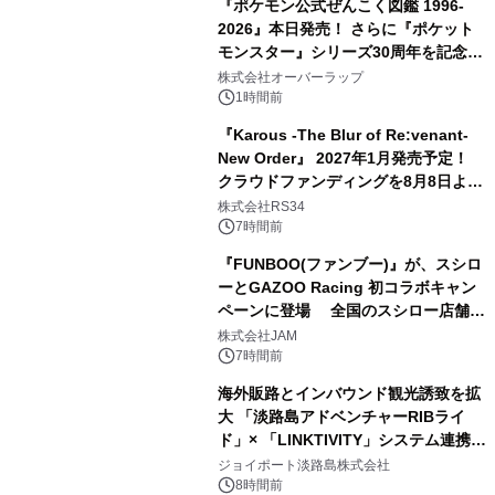
『ポケモン公式ぜんこく図鑑 1996-
2026』本日発売！ さらに『ポケット
モンスター』シリーズ30周年を記念し
た画集『ポケットモンスター ビジュア
株式会社オーバーラップ
ルアートブック』の発売決定！ 2026
1時間前
年12月18日（金）、3冊同時発売！
『Karous -The Blur of Re:venant-
New Order』 2027年1月発売予定！
クラウドファンディングを8月8日より
開始
株式会社RS34
7時間前
『FUNBOO(ファンブー)』が、スシロ
ーとGAZOO Racing 初コラボキャン
ペーンに登場 全国のスシロー店舗で
GR 4車種の FUNBOO(ミニカー)付き
株式会社JAM
メニューが展開されます
7時間前
海外販路とインバウンド観光誘致を拡
大 「淡路島アドベンチャーRIBライ
ド」× 「LINKTIVITY」システム連携を
開始！
ジョイポート淡路島株式会社
8時間前