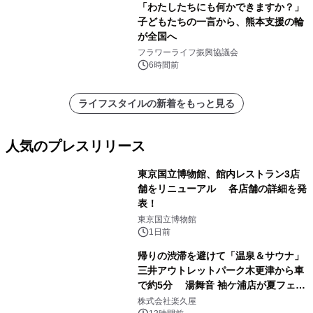
「わたしたちにも何かできますか？」
子どもたちの一言から、熊本支援の輪
が全国へ
フラワーライフ振興協議会
6時間前
ライフスタイルの新着をもっと見る
人気のプレスリリース
東京国立博物館、館内レストラン3店
舗をリニューアル 各店舗の詳細を発
表！
1
東京国立博物館
1日前
帰りの渋滞を避けて「温泉＆サウナ」
三井アウトレットパーク木更津から車
で約5分 湯舞音 袖ケ浦店が夏フェア
2
メニューを提供
株式会社楽久屋