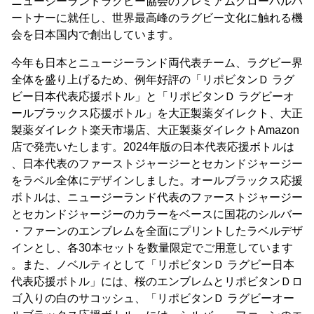
ニュージーランドラグビー協会のプレミアムグローバルパ
ートナーに就任し、世界最高峰のラグビー文化に触れる機
会を日本国内で創出しています。
今年も日本とニュージーランド両代表チーム、ラグビー界
全体を盛り上げるため、例年好評の「リポビタンＤ ラグ
ビー日本代表応援ボトル」と「リポビタンＤ ラグビーオ
ールブラックス応援ボトル」を大正製薬ダイレクト、大正
製薬ダイレクト楽天市場店、大正製薬ダイレクトAmazon
店で発売いたします。2024年版の日本代表応援ボトルは
、日本代表のファーストジャージーとセカンドジャージー
をラベル全体にデザインしました。オールブラックス応援
ボトルは、ニュージーランド代表のファーストジャージー
とセカンドジャージーのカラーをベースに国花のシルバー
・ファーンのエンブレムを全面にプリントしたラベルデザ
インとし、各30本セットを数量限定でご用意しています
。また、ノベルティとして「リポビタンＤ ラグビー日本
代表応援ボトル」には、桜のエンブレムとリポビタンＤロ
ゴ入りの白のサコッシュ、「リポビタンＤ ラグビーオー