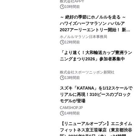
株式会社APPY
10時間前
～ 絶好の季節にホノルルを走る ～
ハワイズハーフマラソン ハパルア
2027アーリーエントリー開始！ 新カ
テゴリー「ハパルアIKI(イキ)」(約
ホノルルマラソン日本事務局
13.4km)が登場
12時間前
「より速く！大和輸送カップ豊洲ラン
ニングまつり2026」参加者募集中
株式会社スポーツニッポン新聞社
13時間前
スズキ「KATANA」を1/12スケールで
リアルに再現！310ピースのブロック
モデルが登場
CAMSHOP.JP
14時間前
【リニューアルオープン】エニタイム
フィットネス京王笹塚店（東京都渋谷