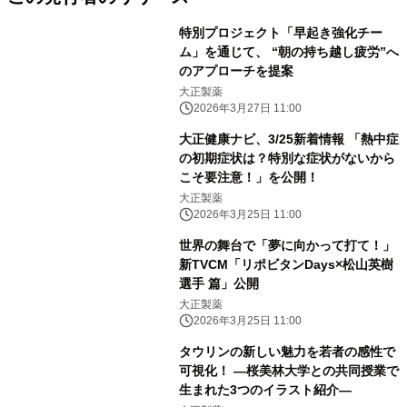
特別プロジェクト「早起き強化チー
ム」を通じて、 “朝の持ち越し疲労”へ
のアプローチを提案
大正製薬
2026年3月27日 11:00
大正健康ナビ、3/25新着情報 「熱中症
の初期症状は？特別な症状がないから
こそ要注意！」を公開！
大正製薬
2026年3月25日 11:00
世界の舞台で「夢に向かって打て！」
新TVCM「リポビタンDays×松山英樹
選手 篇」公開
大正製薬
2026年3月25日 11:00
タウリンの新しい魅力を若者の感性で
可視化！ ―桜美林大学との共同授業で
生まれた3つのイラスト紹介―