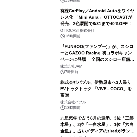
13時間前
有線CarPlay／Android Autoをワイヤ
レス化 「Mini Aura」 OTTOCASTが
発売、2色展開で8/31まで40％OFF！
3
OTTOCAST株式会社
16時間前
『FUNBOO(ファンブー)』が、スシロ
ーとGAZOO Racing 初コラボキャン
ペーンに登場 全国のスシロー店舗で
4
GR 4車種の FUNBOO(ミニカー)付き
株式会社JAM
メニューが展開されます
7時間前
株式会社バブル、伊勢原市へ3人乗り
EVトゥクトゥク 「VIVEL COCO」を
寄贈
5
株式会社バブル
13時間前
九星気学で占う8月の運勢、3位「三碧
木星」、2位「一白水星」、1位「六白
金星」。占いメディアのziredがランキ
6