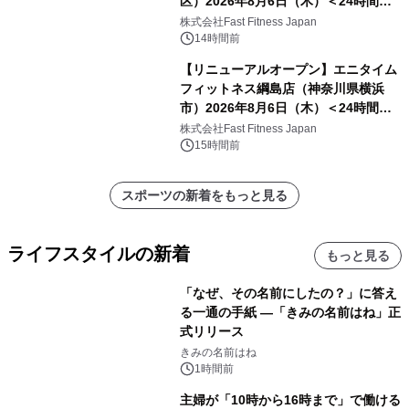
区）2026年8月6日（木）＜24時間年
中無休のフィットネスジム＞
株式会社Fast Fitness Japan
14時間前
【リニューアルオープン】エニタイム
フィットネス綱島店（神奈川県横浜
市）2026年8月6日（木）＜24時間年
中無休のフィットネスジム＞
株式会社Fast Fitness Japan
15時間前
スポーツの新着をもっと見る
ライフスタイルの新着
もっと見る
「なぜ、その名前にしたの？」に答え
る一通の手紙 ―「きみの名前はね」正
式リリース
きみの名前はね
1時間前
主婦が「10時から16時まで」で働ける