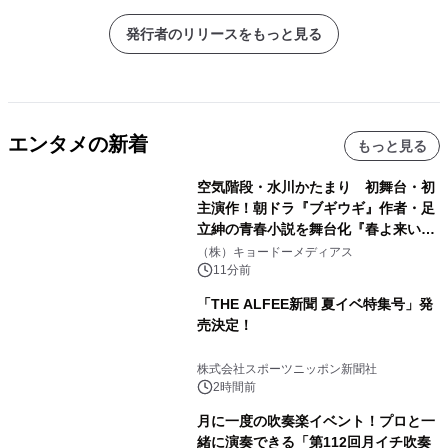
発行者のリリースをもっと見る
エンタメの新着
もっと見る
空気階段・水川かたまり 初舞台・初
主演作！朝ドラ『ブギウギ』作者・足
立紳の青春小説を舞台化『春よ来い、
マジで来い』キービジュアル解禁！
（株）キョードーメディアス
11分前
「THE ALFEE新聞 夏イベ特集号」発
売決定！
株式会社スポーツニッポン新聞社
2時間前
月に一度の吹奏楽イベント！プロと一
緒に演奏できる「第112回月イチ吹奏