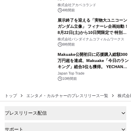
4
株式会社アカベコランド
4時間前
展示終了を迎える「実物大ユニコーン
ガンダム立像」 フィナーレ企画始動！
8月22日(土)から10日間限定で 特別映
5
像『UNICORN GUNDAM Statue ―
株式会社バンダイナムコフィルムワークス
BEYOND POSSIBILITY ―』を上映！
8時間前
Makuake公開初日に応援購入総額300
万円超を達成、Makuake「今日のラン
キング」総合3位も獲得。 YECHAN音
6
浴シンギングボウル第2弾の大型サイ
Japan Top Trade
ズ（XL・2XL・3XL）を先行販売中
10時間前
トップ
エンタメ・カルチャーのプレスリリース一覧
株式会社
プレスリリース配信
サポート