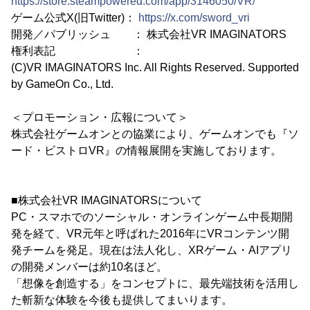
https://store.steampowered.com/app/3146050/VR/
ゲーム公式X(旧Twitter)：
https://x.com/sword_vri
開発／パブリッシュ ： 株式会社VR IMAGINATORS
権利表記 ：
(C)VR IMAGINATORS Inc. All Rights Reserved. Supported
by GameOn Co., Ltd.
＜プロモーション・広報について＞
株式会社ゲームオンとの協業により、ゲームオンでも『ソ
ード・ビストロVR』の情報展開を実施しております。
■株式会社VR IMAGINATORSについて
PC・スマホでのソーシャル・オンラインゲーム中長期開
発を経て、VR元年と呼ばれた2016年にVRコンテンツ開
発チームを発足。現在は法人化し、XRゲーム・AIアプリ
の開発メンバーは約10名ほど。
「想像を創造する」をコンセプトに、最先端技術を活用し
た斬新な体験を今後も提供してまいります。