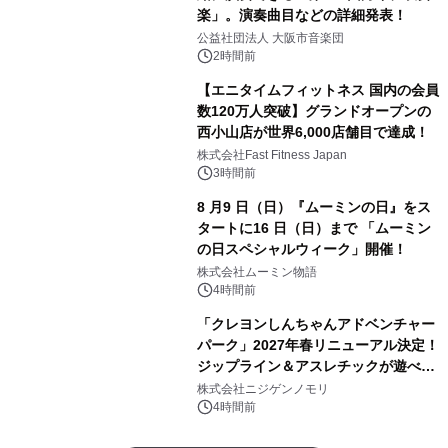
楽」。演奏曲目などの詳細発表！
公益社団法人 大阪市音楽団
2時間前
【エニタイムフィットネス 国内の会員
数120万人突破】グランドオープンの
西小山店が世界6,000店舗目で達成！
株式会社Fast Fitness Japan
3時間前
8 月9 日（日）『ムーミンの日』をス
タートに16 日（日）まで 「ムーミン
の日スペシャルウィーク」開催！
株式会社ムーミン物語
4時間前
「クレヨンしんちゃんアドベンチャー
パーク」2027年春リニューアル決定！
ジップライン＆アスレチックが遊べる
のは今年が最後！ 「ラスト！ドキがム
株式会社ニジゲンノモリ
ネムネ～大作戦！」始動
4時間前