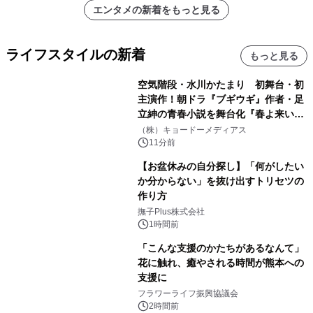
エンタメの新着をもっと見る
ライフスタイルの新着
もっと見る
空気階段・水川かたまり 初舞台・初
主演作！朝ドラ『ブギウギ』作者・足
立紳の青春小説を舞台化『春よ来い、
マジで来い』キービジュアル解禁！
（株）キョードーメディアス
11分前
【お盆休みの自分探し】「何がしたい
か分からない」を抜け出すトリセツの
作り方
撫子Plus株式会社
1時間前
「こんな支援のかたちがあるなんて」
花に触れ、癒やされる時間が熊本への
支援に
フラワーライフ振興協議会
2時間前