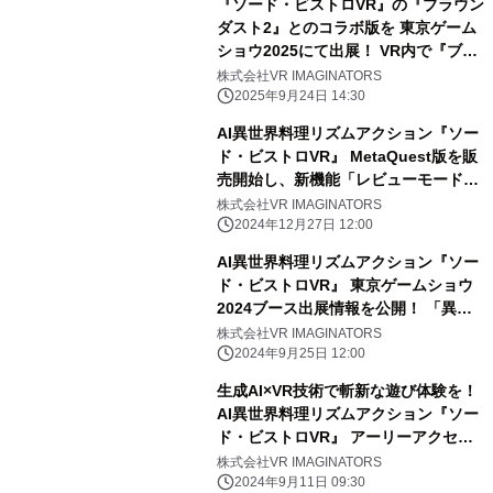
『ソード・ビストロVR』の『ブラウン
ダスト2』とのコラボ版を 東京ゲーム
ショウ2025にて出展！ VR内で『ブラ
ウンダスト2』のキャラクター達と会
株式会社VR IMAGINATORS
える！
2025年9月24日 14:30
AI異世界料理リズムアクション『ソー
ド・ビストロVR』 MetaQuest版を販
売開始し、新機能「レビューモード」
を追加！ ～年末年始キャンペーンで
株式会社VR IMAGINATORS
「天下一美食武道会」も開催！～
2024年12月27日 12:00
AI異世界料理リズムアクション『ソー
ド・ビストロVR』 東京ゲームショウ
2024ブース出展情報を公開！ 「異世
界料理フォト展示」や「伝説の剣・引
株式会社VR IMAGINATORS
き抜き体験」など
2024年9月25日 12:00
生成AI×VR技術で斬新な遊び体験を！
AI異世界料理リズムアクション『ソー
ド・ビストロVR』 アーリーアクセス
版を「SteamVR」にて販売開始！
株式会社VR IMAGINATORS
2024年9月11日 09:30