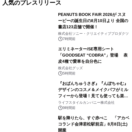
人気のプレスリリース
PEANUTS BOOK FAIR 2026が スヌ
ーピーの誕生日の8月10日より 全国の
書店123店舗で開催！
1
株式会社ソニー・クリエイティブプロダクツ
7時間前
エリミネーター/SE専用シート
「GOODSEAT “COBRA”」登場 表
皮4種で愛車を自分色に
2
株式会社グッズ
5時間前
『おぱんちゅうさぎ』『んぽちゃむ』
デザインのコスメ＆メイクパフがミル
フィーから登場！見ても使っても楽し
3
い、ポップでキュートなコレクショ
ライフスタイルカンパニー株式会社
ン。
9時間前
駅を降りたら、すぐ赤べこ 「アカベ
コランド会津若松駅前店」8月8日(土)
開業