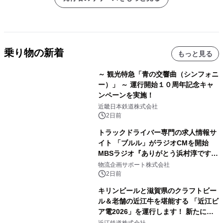
乗り物の新着
もっと見る
～ 観光特急「青の交響曲（シンフォニ
ー）」 ～ 運行開始１０周年記念キャ
ンペーンを実施！
近畿日本鉄道株式会社
2日前
トラックドライバー専門の求人情報サ
イト 「ブルル」がラジオCMを開始
MBSラジオ『ありがとう浜村淳です』
にて8月1日(土)より
物流企画サポート株式会社
2日前
キリンビールと滋賀県のクラフトビー
ル＆老舗の近江牛を堪能する 「近江ビ
ア電2026」を運行します！ 新たに
「長濱浪漫ビール」が参加！キリン一
近江鉄道株式会社