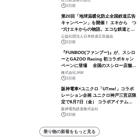
番搾り飲み放題が復活！
2日前
第20回「地球温暖化防止全国鉄道広告
キャンペーン」を開催！ エキから つ
づけエキからの物語。エコな鉄道とと
もに。
公益社団法人日本鉄道広告協会
2日前
『FUNBOO(ファンブー)』が、スシロ
ーとGAZOO Racing 初コラボキャン
ペーンに登場 全国のスシロー店舗で
GR 4車種の FUNBOO(ミニカー)付き
株式会社JAM
メニューが展開されます
3日前
阪神電車×ユニクロ「UTme!」コラボ
レーション企画 ユニクロ神戸三宮店限
定で8月7日（金） コラボアイテムが
発売決定！
阪神電気鉄道株式会社
3日前
乗り物の新着をもっと見る