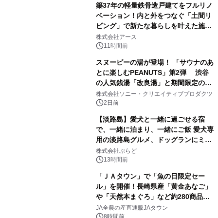
築37年の軽量鉄骨造戸建てをフルリノ
ベーション！内と外をつなぐ「土間リ
ビング」で新たな暮らしを叶えた施工
1
事例を株式会社アースが公開
株式会社アース
11時間前
スヌーピーの湯が登場！ 「サウナのあ
とに楽しむPEANUTS」第2弾 渋谷
の人気銭湯「改良湯」と期間限定のコ
2
ラボレーション サウナイキタイコラ
株式会社ソニー・クリエイティブプロダクツ
ボグッズも発売決定！
2日前
【淡路島】愛犬と一緒に過ごせる宿
で、一緒に泊まり、一緒にご飯 愛犬専
用の淡路島グルメ、ドッグランにミニ
3
プール グランピングとトレーラーハウ
株式会社ぷらど
スの2施設で
13時間前
「ＪＡタウン」で「魚の日限定セー
ル」を開催！長崎県産「黄金あなご」
や「天然本まぐろ」など約280商品を
4
販売！～毎月１０日の定例企画～
JA全農の産直通販JAタウン
8時間前