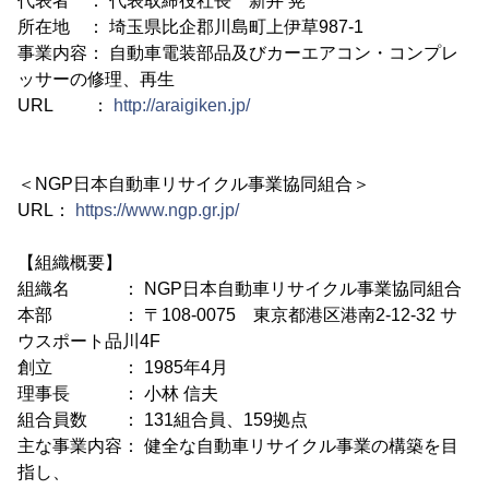
代表者 ： 代表取締役社長 新井 晃
所在地 ： 埼玉県比企郡川島町上伊草987-1
事業内容： 自動車電装部品及びカーエアコン・コンプレ
ッサーの修理、再生
URL ：
http://araigiken.jp/
＜NGP日本自動車リサイクル事業協同組合＞
URL：
https://www.ngp.gr.jp/
【組織概要】
組織名 ： NGP日本自動車リサイクル事業協同組合
本部 ： 〒108-0075 東京都港区港南2-12-32 サ
ウスポート品川4F
創立 ： 1985年4月
理事長 ： 小林 信夫
組合員数 ： 131組合員、159拠点
主な事業内容： 健全な自動車リサイクル事業の構築を目
指し、