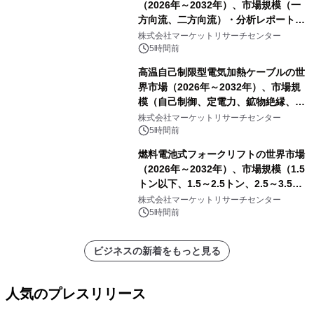
（2026年～2032年）、市場規模（一
方向流、二方向流）・分析レポートを
発表
株式会社マーケットリサーチセンター
5時間前
高温自己制限型電気加熱ケーブルの世
界市場（2026年～2032年）、市場規
模（自己制御、定電力、鉱物絶縁、表
皮効果）・分析レポートを発表
株式会社マーケットリサーチセンター
5時間前
燃料電池式フォークリフトの世界市場
（2026年～2032年）、市場規模（1.5
トン以下、1.5～2.5トン、2.5～3.5ト
ン、3.5～5.0トン、その他）・分析レ
株式会社マーケットリサーチセンター
ポートを発表
5時間前
ビジネスの新着をもっと見る
人気のプレスリリース