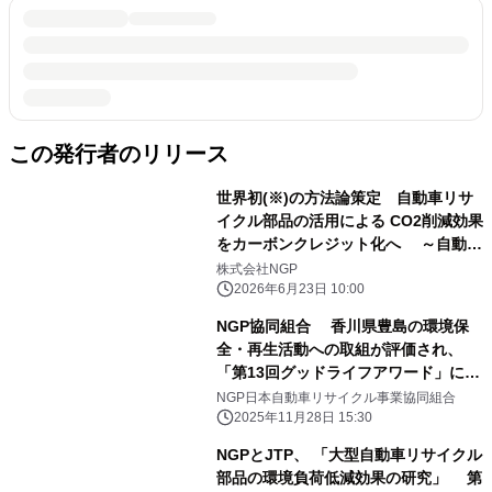
この発行者のリリース
世界初(※)の方法論策定 自動車リサ
イクル部品の活用による CO2削減効果
をカーボンクレジット化へ ～自動車
リサイクル部品活用による新方法論
株式会社NGP
で、 自動車産業の脱炭素と循環経済を
2026年6月23日 10:00
加速～
NGP協同組合 香川県豊島の環境保
全・再生活動への取組が評価され、
「第13回グッドライフアワード」にて
「実行委員会特別賞 環境ひとづくり
NGP日本自動車リサイクル事業協同組合
賞」を受賞
2025年11月28日 15:30
NGPとJTP、 「大型自動車リサイクル
部品の環境負荷低減効果の研究」 第