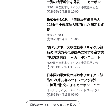
一弾の成果報告を発表 ～カーボンニ
ュートラル・サーキュラーエコノミー
NGP日本自動車リサイクル事業協同組合
の 実現に向けた大きな一歩～
2025年5月28日 10:00
株式会社NGP、「健康経営優良法人
2025(中小規模法人部門)」の 認定を取
得
株式会社NGP
2025年3月12日 15:00
NGPとJTP、大型自動車リサイクル部
品の 環境負荷低減効果に関する産学共
同研究を開始 ～カーボンニュートラ
ル・サーキュラーエコノミーを推進～
NGP日本自動車リサイクル事業協同組合
2024年10月21日 10:30
日本国内最大級の自動車リサイクル部
品の 在庫共有ネットワークが誕生！
～流通活性化によるカーボンニュート
ラルに貢献～
オールリサイクルパーツネットワーク(All
Recycle Parts Network)
2023年4月13日 09:00
発行者のリリースをもっと見る