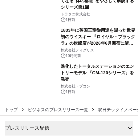
くなる"体の構造"をやさしく解説する
シリーズ第1回
4
トラタニ株式会社
1日前
1833年に英国王室御用達を賜った世界
初のウイスキー 『ロイヤル・ブラック
ラ』の旗艦店が2026年6月新宿に誕
5
生 バカルディ ジャパンと連携した
株式会社ティグリス
没入型バー「BAR Arca」
10時間前
進化したトータルステーションのエン
トリーモデル 『GM-120シリーズ』を
発売
6
株式会社トプコン
1日前
トップ
ビジネスのプレスリリース一覧
双日テックイノベー
プレスリリース配信