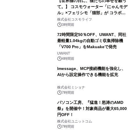
【世界猫の日に、猫たちの幸せを願っ
て。】 コスモウォーター「にゃんモデ
ル」×フェリシモ「猫部」が コラボキ
ャンペーンを実施
株式会社コスモライフ
3時間前
72時間限定50％OFF、UWANT、同社
最軽量1.04kgの自動ゴミ収集掃除機
「V700 Pro」をMakuakeで発売
UWANT
4時間前
lmessage、MCP接続機能を強化し、
AIから設定操作できる機能を拡充
株式会社ミショナ
7時間前
パソコン工房、『猛進！怒涛のAMD
祭』を開催中！対象商品が最大65,000
円OFF！
株式会社ユニットコム
7時間前