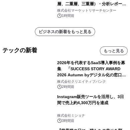
層、二重層、三重層）・分析レポート
を発表
株式会社マーケットリサーチセンター
1時間前
ビジネスの新着をもっと見る
テックの新着
もっと見る
2026年を代表するSaaS導入事例を募
集 「SUCCESS STORY AWARD
2026 Autumn byデジタル化の窓口」
開催
株式会社クリエイティブバンク
2時間前
Instagram販売ツールを活用し、3日
間で売上約4,300万円を達成
株式会社ミショナ
3時間前