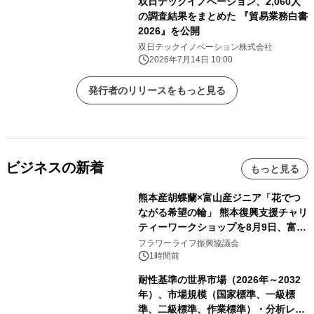
双日テックイノベーション、2,060人
の調査結果をまとめた 『貿易業務白書
2026』を公開
双日テックイノベーション株式会社
2026年7月14日 10:00
発行者のリリースをもっと見る
ビジネスの新着
もっと見る
熊本産胡蝶蘭×富山産ジニア「花でつ
ながる希望の輪」 熊本復興支援チャリ
ティーワークショップを8月9日、富
山・射水で開催
フラワーライフ振興協議会
1時間前
耐性基準の世界市場（2026年～2032
年）、市場規模（国家標準、一級標
準、二級標準、作業標準）・分析レポ