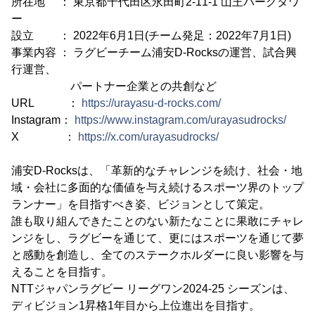
所在地 ： 東京都千代田区永田町2-11-1 山王パークタワ
ー
設立 ： 2022年6月1日(チーム発足：2022年7月1日)
事業内容 ： ラグビーチーム浦安D-Rocksの運営、試合興
行運営、
パートナー企業との共創など
URL ：
https://urayasu-d-rocks.com/
Instagram：
https://www.instagram.com/urayasudrocks/
X ：
https://x.com/urayasudrocks/
浦安D-Rocksは、「革新的なチャレンジを続け、社会・地
域・会社に多面的な価値を与え続けるスポーツ界のトップ
ランナー」を目指すべき姿、ビジョンとして策定。
誰も取り組んできたことのない新たなことに果敢にチャレ
ンジをし、ラグビーを通じて、更にはスポーツを通じて夢
と感動を創造し、全てのステークホルダーに良い影響を与
えることを目指す。
NTTジャパンラグビー リーグワン2024-25 シーズンは、
ディビジョン1昇格1年目から上位進出を目指す。