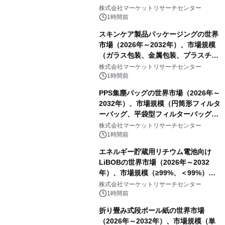
ートを発表
株式会社マーケットリサーチセンター
1時間前
スキンケア製品パッケージングの世界
市場（2026年～2032年）、市場規模
（ガラス包装、金属包装、プラスチッ
ク包装、その他）・分析レポートを発
株式会社マーケットリサーチセンター
表
1時間前
PPS集塵バッグの世界市場（2026年～
2032年）、市場規模（円筒形フィルタ
ーバッグ、平袋型フィルターバッグ、
プリーツフィルターバッグ、その
株式会社マーケットリサーチセンター
他）・分析レポートを発表
1時間前
エネルギー貯蔵用リチウム電池向け
LiBOBの世界市場（2026年～2032
年）、市場規模（≥99%、＜99%）・
分析レポートを発表
株式会社マーケットリサーチセンター
1時間前
折り畳み式段ボール紙の世界市場
（2026年～2032年）、市場規模（単