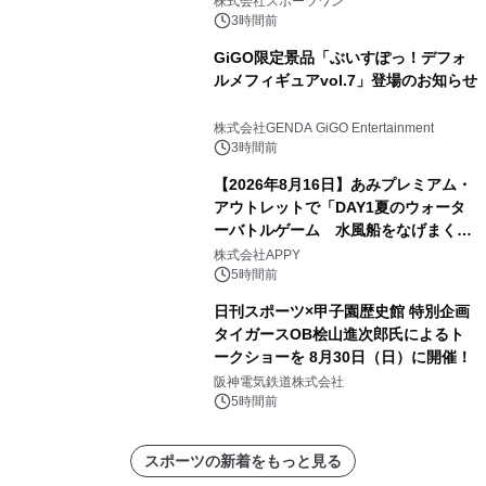
株式会社スポーツワン
3時間前
GiGO限定景品「ぶいすぽっ！デフォ
ルメフィギュアvol.7」登場のお知らせ
株式会社GENDA GiGO Entertainment
3時間前
【2026年8月16日】あみプレミアム・
アウトレットで「DAY1夏のウォータ
ーバトルゲーム 水風船をなげまくろ
う！」を開催
株式会社APPY
5時間前
日刊スポーツ×甲子園歴史館 特別企画
タイガースOB桧山進次郎氏によるト
ークショーを 8月30日（日）に開催！
阪神電気鉄道株式会社
5時間前
スポーツの新着をもっと見る