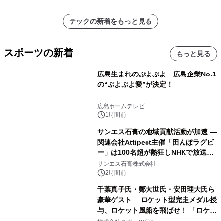
テックの新着をもっと見る
スポーツの新着
もっと見る
広島生まれのぷよぷよ 広島企業No.1
の“ぷよぷよ愛”が決定！
広島ホームテレビ
1時間前
サンエス石膏の地域貢献活動が加速 ―
関連会社Attipect主催「田んぼラグビ
ー」は100名超が熱狂しNHKで放送さ
れました。
サンエス石膏株式会社
2時間前
千葉真子氏・鄭大世氏・安田理大氏ら
豪華ゲスト ロケット型完走メダル授
与、ロケット風船を飛ばせ！ 「ロケッ
トマラソン2026」開催