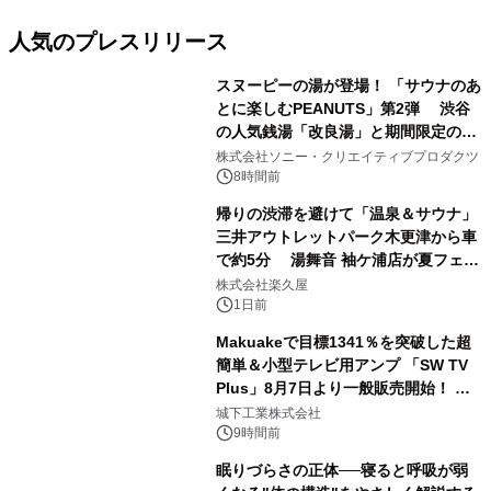
人気のプレスリリース
スヌーピーの湯が登場！ 「サウナのあ
とに楽しむPEANUTS」第2弾 渋谷
の人気銭湯「改良湯」と期間限定のコ
1
ラボレーション サウナイキタイコラ
株式会社ソニー・クリエイティブプロダクツ
ボグッズも発売決定！
8時間前
帰りの渋滞を避けて「温泉＆サウナ」
三井アウトレットパーク木更津から車
で約5分 湯舞音 袖ケ浦店が夏フェア
2
メニューを提供
株式会社楽久屋
1日前
Makuakeで目標1341％を突破した超
簡単＆小型テレビ用アンプ 「SW TV
Plus」8月7日より一般販売開始！ ケ
3
ーブル1本つなぐだけ、テレビの音が
城下工業株式会社
ぐっと豊かに
9時間前
眠りづらさの正体──寝ると呼吸が弱