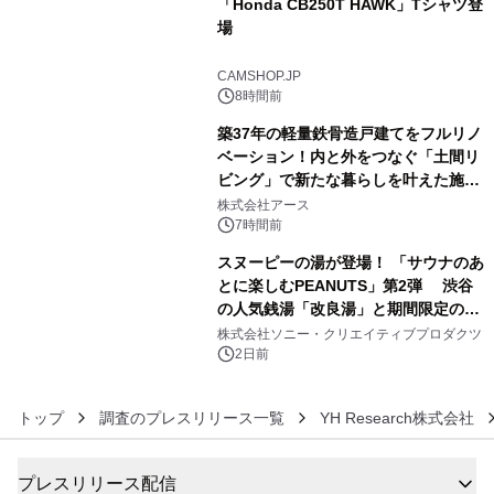
「Honda CB250T HAWK」Tシャツ登
場
4
CAMSHOP.JP
8時間前
築37年の軽量鉄骨造戸建てをフルリノ
ベーション！内と外をつなぐ「土間リ
ビング」で新たな暮らしを叶えた施工
5
事例を株式会社アースが公開
株式会社アース
7時間前
スヌーピーの湯が登場！ 「サウナのあ
とに楽しむPEANUTS」第2弾 渋谷
の人気銭湯「改良湯」と期間限定のコ
6
ラボレーション サウナイキタイコラ
株式会社ソニー・クリエイティブプロダクツ
ボグッズも発売決定！
2日前
トップ
調査のプレスリリース一覧
YH Research株式会社
プレスリリース配信