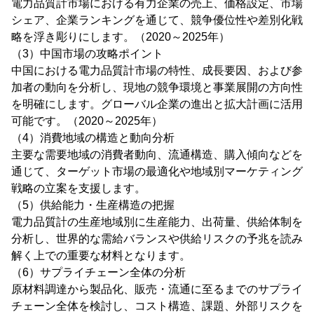
電力品質計市場における有力企業の売上、価格設定、市場
シェア、企業ランキングを通じて、競争優位性や差別化戦
略を浮き彫りにします。（2020～2025年）
（3）中国市場の攻略ポイント
中国における電力品質計市場の特性、成長要因、および参
加者の動向を分析し、現地の競争環境と事業展開の方向性
を明確にします。グローバル企業の進出と拡大計画に活用
可能です。（2020～2025年）
（4）消費地域の構造と動向分析
主要な需要地域の消費者動向、流通構造、購入傾向などを
通じて、ターゲット市場の最適化や地域別マーケティング
戦略の立案を支援します。
（5）供給能力・生産構造の把握
電力品質計の生産地域別に生産能力、出荷量、供給体制を
分析し、世界的な需給バランスや供給リスクの予兆を読み
解く上での重要な材料となります。
（6）サプライチェーン全体の分析
原材料調達から製品化、販売・流通に至るまでのサプライ
チェーン全体を検討し、コスト構造、課題、外部リスクを