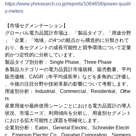
https://www.yhresearch.co.jp/reports/1064658/power-qualit
y-meters
【市場セグメンテーション】
グローバル電力品質計市場は、「製品タイプ」「用途分野
」「企業」「地域」の4つの観点から構造的に分類されて
おり、各セグメントの成長可能性と競争環境について定量
的かつ定性的に分析しています。
製品タイプ別分析： Single Phase、Three Phase
各製品カテゴリーの電力品質計市場規模、販売数量、平均
販売価格、CAGR（年平均成長率）などを多角的に評価し
、今後の注目分野や技術革新の影響について考察します。
用途別分析： Industrial、Commercial、Residential、Othe
rs
産業用途や最終使用シーンごとにおける電力品質計の導入
状況、市場ニーズ、利用傾向を分析し、用途別セグメント
における拡大可能性と課題を明確化します。
企業別分析： Eaton、General Electric、Schneider Electri
c、Emerson Electric Co、Danaher Corporation、Siemens