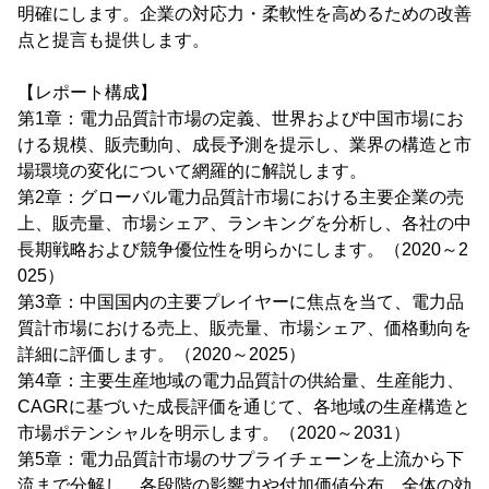
明確にします。企業の対応力・柔軟性を高めるための改善
点と提言も提供します。
【レポート構成】
第1章：電力品質計市場の定義、世界および中国市場にお
ける規模、販売動向、成長予測を提示し、業界の構造と市
場環境の変化について網羅的に解説します。
第2章：グローバル電力品質計市場における主要企業の売
上、販売量、市場シェア、ランキングを分析し、各社の中
長期戦略および競争優位性を明らかにします。（2020～2
025）
第3章：中国国内の主要プレイヤーに焦点を当て、電力品
質計市場における売上、販売量、市場シェア、価格動向を
詳細に評価します。（2020～2025）
第4章：主要生産地域の電力品質計の供給量、生産能力、
CAGRに基づいた成長評価を通じて、各地域の生産構造と
市場ポテンシャルを明示します。（2020～2031）
第5章：電力品質計市場のサプライチェーンを上流から下
流まで分解し、各段階の影響力や付加価値分布、全体の効