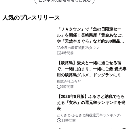
ビジネスの新着をもっと見る
人気のプレスリリース
「ＪＡタウン」で「魚の日限定セー
ル」を開催！長崎県産「黄金あなご」
や「天然本まぐろ」など約280商品を
1
販売！～毎月１０日の定例企画～
JA全農の産直通販JAタウン
4時間前
【淡路島】愛犬と一緒に過ごせる宿
で、一緒に泊まり、一緒にご飯 愛犬専
用の淡路島グルメ、ドッグランにミニ
2
プール グランピングとトレーラーハウ
株式会社ぷらど
スの2施設で
9時間前
【2026年8月版】ふるさと納税でもら
える『玄米』の還元率ランキングを発
表
3
とくさと-ふるさと納税還元率ランキング-
11時間前