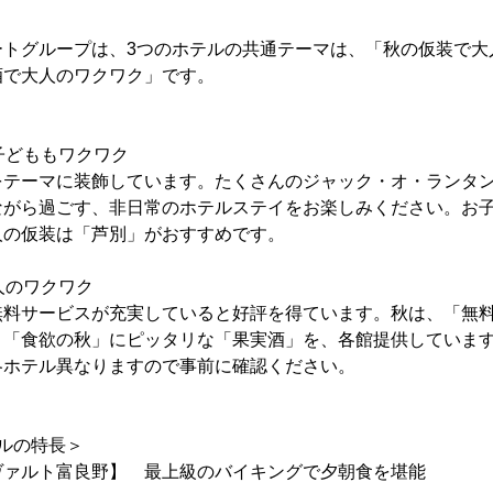
ートグループは、3つのホテルの共通テーマは、「秋の仮装で大
酒で大人のワクワク」です。
も子どももワクワク
をテーマに装飾しています。たくさんのジャック・オ・ランタ
ながら過ごす、非日常のホテルステイをお楽しみください。お
人の仮装は「芦別」がおすすめです。
人のワクワク
無料サービスが充実していると好評を得ています。秋は、「無
。「食欲の秋」にピッタリな「果実酒」を、各館提供していま
各ホテル異なりますので事前に確認ください。
ルの特長＞
ヴァルト富良野】 最上級のバイキングで夕朝食を堪能