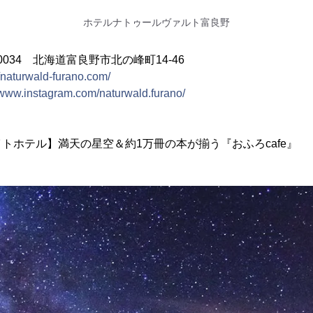
ホテルナトゥールヴァルト富良野
0034 北海道富良野市北の峰町14-46
//naturwald-furano.com/
//www.instagram.com/naturwald.furano/
トホテル】満天の星空＆約1万冊の本が揃う『おふろcafe』