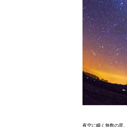
夜空に瞬く無数の星