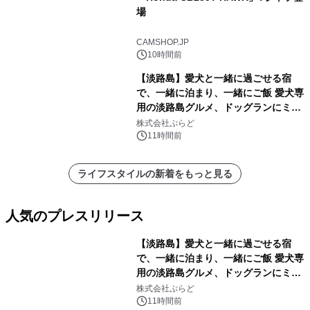
場
CAMSHOP.JP
10時間前
【淡路島】愛犬と一緒に過ごせる宿
で、一緒に泊まり、一緒にご飯 愛犬専
用の淡路島グルメ、ドッグランにミニ
プール グランピングとトレーラーハウ
株式会社ぷらど
スの2施設で
11時間前
ライフスタイルの新着をもっと見る
人気のプレスリリース
【淡路島】愛犬と一緒に過ごせる宿
で、一緒に泊まり、一緒にご飯 愛犬専
用の淡路島グルメ、ドッグランにミニ
1
プール グランピングとトレーラーハウ
株式会社ぷらど
スの2施設で
11時間前