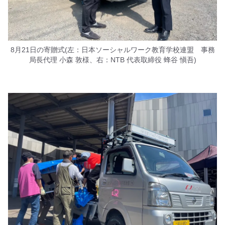
8月21日の寄贈式(左：日本ソーシャルワーク教育学校連盟 事務
局長代理 小森 敦様、右：NTB 代表取締役 蜂谷 愼吾)