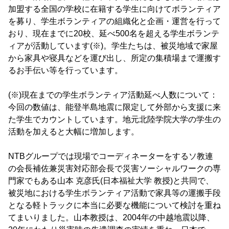
加盟する全国の学校に在籍する学生に向けてボランティア
を募り、学生ボランティアの組織化と企画・運営を行って
おり、現在までに20校、延べ500名を超える学生ボランテ
ィアが活動しています(※)。学生たちは、被災地域で家屋
から家具や寝具などを運び出し、所定の集積場まで運搬す
るお手伝い等を行っています。
(※)現在までの学生ボランティア活動延べ人数について：
今回の数値は、能登半島地震に限定して外部から支援に来
た学生でカウントしています。地元北陸学院大学の学生の
活動を加えると大幅に増加します。
NTBグループでは現場でコーディネーターをするソ教連
の会長補佐兼災害対応部会長で災害ソーシャルワークの専
門家でもある山本 克彦氏(日本福祉大学 教授)と共同で、
被災地における学生ボランティア活動で家具等の運搬手段
となる軽トラックに本当に必要な機能について検討を重ね
てまいりました。山本教授は、2004年の中越地震以降、