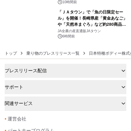
10時間前
「ＪＡタウン」で「魚の日限定セー
ル」を開催！長崎県産「黄金あなご」
や「天然本まぐろ」など約280商品を
6
販売！～毎月１０日の定例企画～
JA全農の産直通販JAタウン
6時間前
トップ
乗り物のプレスリリース一覧
日本特種ボディー株式
プレスリリース配信
サポート
関連サービス
•
運営会社
•
パートナープログラム