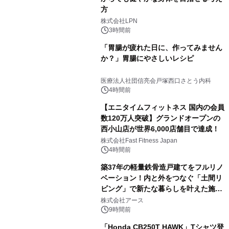
方
株式会社LPN
3時間前
「胃腸が疲れた日に、作ってみません
か？」胃腸にやさしいレシピ
医療法人社団信亮会戸塚西口さとう内科
4時間前
【エニタイムフィットネス 国内の会員
数120万人突破】グランドオープンの
西小山店が世界6,000店舗目で達成！
株式会社Fast Fitness Japan
4時間前
築37年の軽量鉄骨造戸建てをフルリノ
ベーション！内と外をつなぐ「土間リ
ビング」で新たな暮らしを叶えた施工
事例を株式会社アースが公開
株式会社アース
9時間前
「Honda CB250T HAWK」Tシャツ登