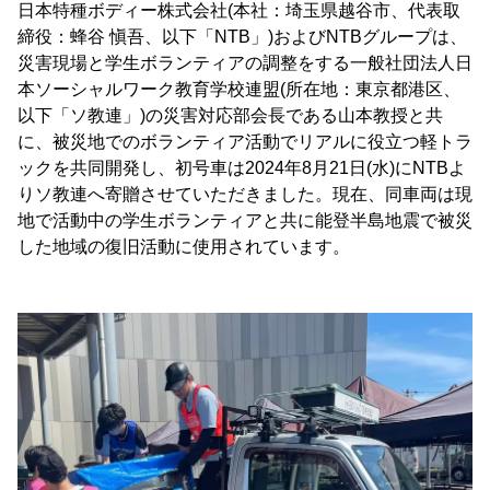
日本特種ボディー株式会社(本社：埼玉県越谷市、代表取
締役：蜂谷 愼吾、以下「NTB」)およびNTBグループは、
災害現場と学生ボランティアの調整をする一般社団法人日
本ソーシャルワーク教育学校連盟(所在地：東京都港区、
以下「ソ教連」)の災害対応部会長である山本教授と共
に、被災地でのボランティア活動でリアルに役立つ軽トラ
ックを共同開発し、初号車は2024年8月21日(水)にNTBよ
りソ教連へ寄贈させていただきました。現在、同車両は現
地で活動中の学生ボランティアと共に能登半島地震で被災
した地域の復旧活動に使用されています。