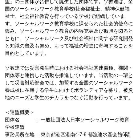
盟」の三団体が合併して誕生した団体です。ソ教連は、全
国のソーシャルワーク教育学校(社会福祉士、精神保健福
祉士、社会福祉教育を行っている学校)で組織していま
す。ソーシャルワーク教育学校に課せられた社会的使命に
鑑み、ソーシャルワーク教育の内容充実及び振興を図ると
ともに、ソーシャルワーク及び社会福祉に関する研究開発
と知識の普及も努め、もって福祉の増進に寄与することを
目的としています。
ソ教連では災害発生時における社会福祉関連職種、機関・
団体等と連携した活動を推進しています。当活動の一環と
して災害対応部会では、加盟する全国のソーシャルワーク
養成校に在籍する学生に向けてボランティアを募り、被災
地のニーズと学生のチカラをつなぐ活動を行っています。
＜連盟概要＞
団体名 ： 一般社団法人日本ソーシャルワーク教育
学校連盟
事務局所在地： 東京都港区港南4-7-8 都漁連水産会館6階