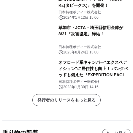
Ks(タビークス)』を開発！
日本特種ボディー株式会社
2024年1月12日 15:00
草加市・JCTA・埼玉縣信用金庫が
8/21『災害協定』締結！
日本特種ボディー株式会社
2023年8月24日 13:00
オフロード系キャンパー“エクスペデ
ィション”に居住性も向上！ バンクベ
ッドも備えた『EXPEDITION EAGLE
II』を発表！
日本特種ボディー株式会社
2023年1月30日 14:15
発行者のリリースをもっと見る
乗り物の新着