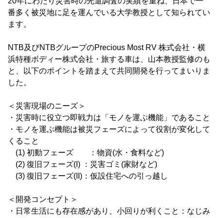
20年にわたり災害時の先遣調査の実績を重ね、日本で一
番多く被災地に足を運んでいる大学教授として知られてい
ます。
NTB及びNTBグループのPrecious Most RV 株式会社・横
浜特種ボディー株式会社・旅する車は、山本教授監修のも
と、以下のポイントを踏まえて共同開発を行ってまいりま
した。
＜災害現場のニーズ＞
・災害時に役立つ即戦力は「モノを運ぶ機能」であること
・モノを運ぶ機能は被災フェーズによって役割が変化して
くること
(1) 初動フェーズ ：物資(水・食料など)
(2) 復旧フェーズ(I) ：災害ゴミ(家財など)
(3) 復旧フェーズ(II)：仮設住宅への引っ越し
＜開発コンセプト＞
・日常生活にも存在感があり、小回りが利くこと：なじみ