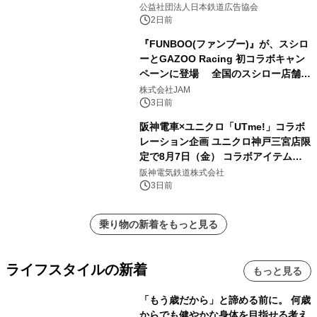
もに。
公益社団法人日本鉄道広告協会
2日前
『FUNBOO(ファンブー)』が、スシロ
ーとGAZOO Racing 初コラボキャン
ペーンに登場 全国のスシロー店舗で
GR 4車種の FUNBOO(ミニカー)付き
株式会社JAM
メニューが展開されます
3日前
阪神電車×ユニクロ「UTme!」コラボ
レーション企画 ユニクロ神戸三宮店限
定で8月7日（金） コラボアイテムが
発売決定！
阪神電気鉄道株式会社
3日前
乗り物の新着をもっと見る
ライフスタイルの新着
もっと見る
「もう歳だから」と諦める前に。 何歳
からでも健やかな身体を目指せる考え