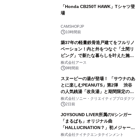
「Honda CB250T HAWK」Tシャツ登
場
2
CAMSHOP.JP
10時間前
築37年の軽量鉄骨造戸建てをフルリノ
ベーション！内と外をつなぐ「土間リ
ビング」で新たな暮らしを叶えた施工
3
事例を株式会社アースが公開
株式会社アース
9時間前
スヌーピーの湯が登場！ 「サウナのあ
とに楽しむPEANUTS」第2弾 渋谷
の人気銭湯「改良湯」と期間限定のコ
4
ラボレーション サウナイキタイコラ
株式会社ソニー・クリエイティブプロダクツ
ボグッズも発売決定！
2日前
JOYSOUND LIVER所属のVシンガー
「まるぱも」オリジナル曲
「HALLUCINATION？」初メジャー配
5
信リリース決定！
株式会社テイチクエンタテインメント