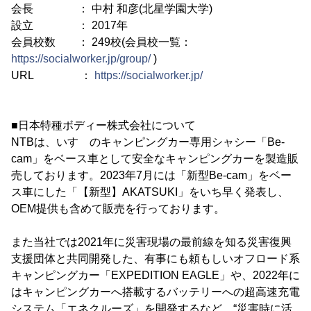
会長 ： 中村 和彦(北星学園大学)
設立 ： 2017年
会員校数 ： 249校(会員校一覧：
https://socialworker.jp/group/
)
URL ：
https://socialworker.jp/
■日本特種ボディー株式会社について
NTBは、いすゞのキャンピングカー専用シャシー「Be-
cam」をベース車として安全なキャンピングカーを製造販
売しております。2023年7月には「新型Be-cam」をベー
ス車にした「【新型】AKATSUKI」をいち早く発表し、
OEM提供も含めて販売を行っております。
また当社では2021年に災害現場の最前線を知る災害復興
支援団体と共同開発した、有事にも頼もしいオフロード系
キャンピングカー「EXPEDITION EAGLE」や、2022年に
はキャンピングカーへ搭載するバッテリーへの超高速充電
システム「エネクルーズ」を開発するなど、“災害時に活