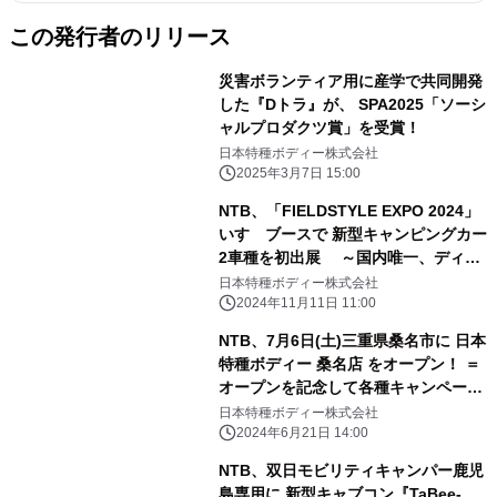
この発行者のリリース
災害ボランティア用に産学で共同開発
した『Dトラ』が、 SPA2025「ソーシ
ャルプロダクツ賞」を受賞！
日本特種ボディー株式会社
2025年3月7日 15:00
NTB、「FIELDSTYLE EXPO 2024」
いすゞブースで 新型キャンピングカー
2車種を初出展 ～国内唯一、ディー
ゼルエンジンを搭載したAT限定普通免
日本特種ボディー株式会社
許対応の キャンピングカー専用シャシ
2024年11月11日 11:00
「Travio」を初公開～
NTB、7月6日(土)三重県桑名市に 日本
特種ボディー 桑名店 をオープン！ ＝
オープンを記念して各種キャンペーン
を実施＝
日本特種ボディー株式会社
2024年6月21日 14:00
NTB、双日モビリティキャンパー鹿児
島専用に 新型キャブコン『TaBee-