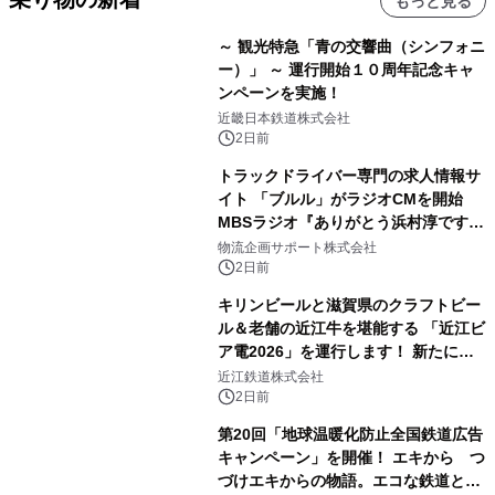
もっと見る
～ 観光特急「青の交響曲（シンフォニ
ー）」 ～ 運行開始１０周年記念キャ
ンペーンを実施！
近畿日本鉄道株式会社
2日前
トラックドライバー専門の求人情報サ
イト 「ブルル」がラジオCMを開始
MBSラジオ『ありがとう浜村淳です』
にて8月1日(土)より
物流企画サポート株式会社
2日前
キリンビールと滋賀県のクラフトビー
ル＆老舗の近江牛を堪能する 「近江ビ
ア電2026」を運行します！ 新たに
「長濱浪漫ビール」が参加！キリン一
近江鉄道株式会社
番搾り飲み放題が復活！
2日前
第20回「地球温暖化防止全国鉄道広告
キャンペーン」を開催！ エキから つ
づけエキからの物語。エコな鉄道とと