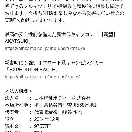
躍できるクルマづくり”の枠組みを積極的に構築し続けて
おります。今後もNTBは“楽しみながら災害に強い社会の
実現”へ貢献してまいります。
最高の安全性能を備えた新世代キャブコン「【新型】
AKATSUKI」
https://ntbcamp.co.jp/line-ups/akatsuki/
災害時にも強いオフロード系キャンピングカー
「EXPEDITION EAGLE」
https://ntbcamp.co.jp/line-ups/eagle/
＜法人概要＞
法人名 ： 日本特種ボディー株式会社
本店所在地： 埼玉県越谷市小曽川568番地1
代表者 ： 代表取締役 蜂谷 愼吾
設立 ： 2014年12月
資本金 ： 975万円