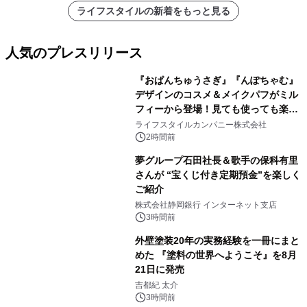
ライフスタイルの新着をもっと見る
人気のプレスリリース
『おぱんちゅうさぎ』『んぽちゃむ』
デザインのコスメ＆メイクパフがミル
フィーから登場！見ても使っても楽し
1
い、ポップでキュートなコレクショ
ライフスタイルカンパニー株式会社
ン。
2時間前
夢グループ石田社長＆歌手の保科有里
さんが “宝くじ付き定期預金”を楽しく
ご紹介
2
株式会社静岡銀行 インターネット支店
3時間前
外壁塗装20年の実務経験を一冊にまと
めた 『塗料の世界へようこそ』を8月
21日に発売
3
吉都紀 太介
3時間前