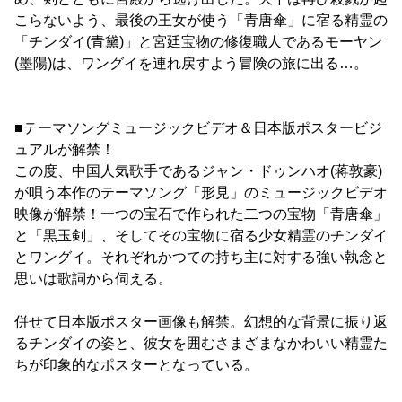
こらないよう、最後の王女が使う「青唐傘」に宿る精霊の
「チンダイ(青黛)」と宮廷宝物の修復職人であるモーヤン
(墨陽)は、ワングイを連れ戻すよう冒険の旅に出る…。
■テーマソングミュージックビデオ＆日本版ポスタービジ
ュアルが解禁！
この度、中国人気歌手であるジャン・ドゥンハオ(蒋敦豪)
が唄う本作のテーマソング「形見」のミュージックビデオ
映像が解禁！一つの宝石で作られた二つの宝物「青唐傘」
と「黒玉剣」、そしてその宝物に宿る少女精霊のチンダイ
とワングイ。それぞれかつての持ち主に対する強い執念と
思いは歌詞から伺える。
併せて日本版ポスター画像も解禁。幻想的な背景に振り返
るチンダイの姿と、彼女を囲むさまざまなかわいい精霊た
ちが印象的なポスターとなっている。