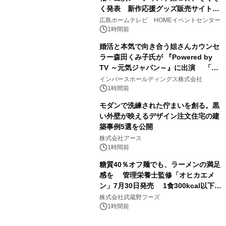
く発表 新作応援グッズ販売サイトも
同時オープンします！
広島ホームテレビ HOMEイベントセンター
1時間前
婚活と本気で向き合う姐さんカウンセ
ラー森田くみ子氏が 『Powered by
TV ～元気ジャパン～』に出演 「元
気が出るPower講座」で婚活の「加点
インバースホールディングス株式会社
方式」を紹介
1時間前
モダンで洗練された佇まいを創る。黒
い外壁が映えるデザイン注文住宅の建
築事例5選を公開
株式会社アース
1時間前
糖質40％オフ麺でも、ラーメンの満足
感を 管理栄養士監修「オヒカエメ
ン」7月30日発売 1食300kcal以下・
1日の1/3量の野菜・塩分3.3g以下を実
株式会社武蔵野フーズ
現
1時間前