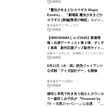
1時間前
『魔法少女まどか☆マギカ Magia
Exedra』、「劇場版 魔法少女まどか
☆マギカ [新編]叛逆の物語」コメンタ
リー版配信記念で毎日10連無料プレゼ
株式会社アニプレックス
ント！8月13日(木)20時〜緊急生放送
1時間前
決定！
【HIROSHIMAじゃズ2026】新着情
報！出演アーティスト第２弾、ぞくぞ
く発表 新作応援グッズ販売サイトも
同時オープンします！
広島ホームテレビ HOMEイベントセンター
1時間前
8月11日（火・祝）読売ジャイアンツ
公式戦「アイダ設計デー」を開催
株式会社アイダ設計
1時間前
婚活と本気で向き合う姐さんカウンセ
ラー森田くみ子氏が 『Powered by
TV ～元気ジャパン～』に出演 「元