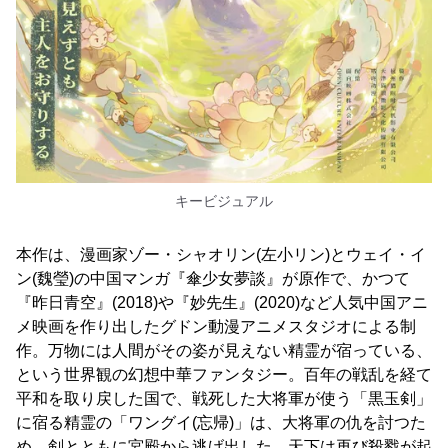
キービジュアル
本作は、漫画家ゾー・シャオリン(左小リン)とウェイ・イ
ン(魏瑩)の中国マンガ『傘少女夢談』が原作で、かつて
『昨日青空』(2018)や『妙先生』(2020)など人気中国アニ
メ映画を作り出したグドン動漫アニメスタジオによる制
作。万物には人間がその姿が見えない精霊が宿っている、
という世界観の幻想中華ファンタジー。百年の戦乱を経て
平和を取り戻した国で、戦死した大将軍が使う「黒玉剣」
に宿る精霊の「ワングイ(忘帰)」は、大将軍の仇を討つた
め、剣とともに宮殿から逃げ出した。天下は再び殺戮が起