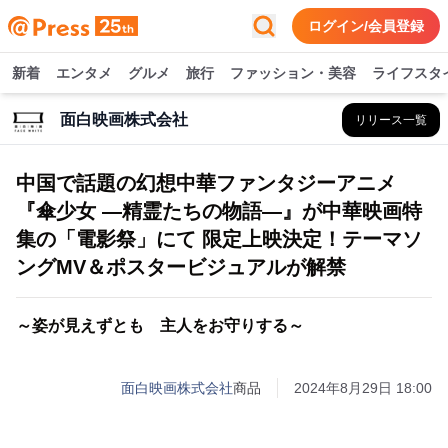
ログイン/会員登録
新着
エンタメ
グルメ
旅行
ファッション・美容
ライフスタ
面白映画株式会社
リリース一覧
中国で話題の幻想中華ファンタジーアニメ
『傘少女 ―精霊たちの物語―』が中華映画特
集の「電影祭」にて 限定上映決定！テーマソ
ングMV＆ポスタービジュアルが解禁
～姿が見えずとも 主人をお守りする～
面白映画株式会社
商品
2024年8月29日 18:00