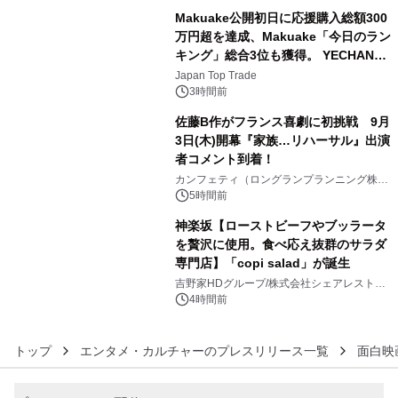
Makuake公開初日に応援購入総額300
万円超を達成、Makuake「今日のラン
キング」総合3位も獲得。 YECHAN音
4
浴シンギングボウル第2弾の大型サイ
Japan Top Trade
ズ（XL・2XL・3XL）を先行販売中
3時間前
佐藤B作がフランス喜劇に初挑戦 9月
3日(木)開幕『家族…リハーサル』出演
者コメント到着！
5
カンフェティ（ロングランプランニング株式
会社）
5時間前
神楽坂【ローストビーフやブッラータ
を贅沢に使用。食べ応え抜群のサラダ
専門店】「copi salad」が誕生
6
吉野家HDグループ/株式会社シェアレストラ
ン
4時間前
トップ
エンタメ・カルチャーのプレスリリース一覧
面白映