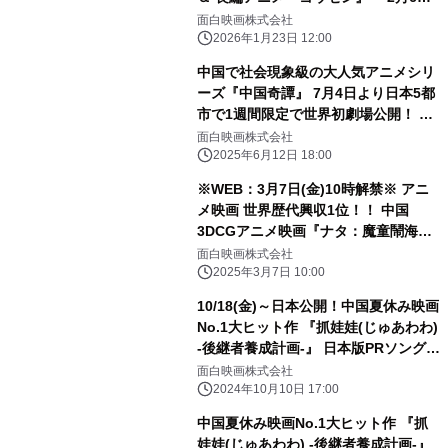
(金)よりイオンシネマにて2週間限定
面白映画株式会社
リバイバル上映決定！！
2026年1月23日 12:00
中国で社会現象級の大人気アニメシリ
ーズ『中国奇譚』 7月4日より日本5都
市で1週間限定で世界初劇場公開！ 予
告編＆ポスタービジュアルが解禁！
面白映画株式会社
2025年6月12日 18:00
※WEB：3月7日(金)10時解禁※ アニ
メ映画 世界歴代興収1位！！ 中国
3DCGアニメ映画『ナタ：魔童鬧海』
世界的に大ヒットを受け、4月4日(金)
面白映画株式会社
に緊急公開決定！！ 迫力満点のポスタ
2025年3月7日 10:00
ーも解禁！
10/18(金)～日本公開！中国夏休み映画
No.1大ヒット作 『抓娃娃(じゅあわわ)
-後継者養成計画-』 日本版PRソングは
シンガーソングライターあらの最新曲
面白映画株式会社
「Error」に決定！楽曲入り予告編が解
2024年10月10日 17:00
禁！
中国夏休み映画No.1大ヒット作 『抓
娃娃(じゅあわわ) -後継者養成計画-』