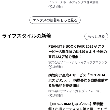
気が出るPower講座」で婚活の「加点
インバースホールディングス株式会社
方式」を紹介
1時間前
エンタメの新着をもっと見る
ライフスタイルの新着
もっと見る
PEANUTS BOOK FAIR 2026が スヌ
ーピーの誕生日の8月10日より 全国の
書店123店舗で開催！
株式会社ソニー・クリエイティブプロダクツ
1時間前
病院向け生成AIサービス「OPTiM AI
ホスピタル」、 病歴要約を自動生成す
る新機能を提供開始
株式会社オプティム(東証プライム市場、コ
ード：3694)
1時間前
【HIROSHIMAじゃズ2026】新着情
報！出演アーティスト第２弾、ぞくぞ