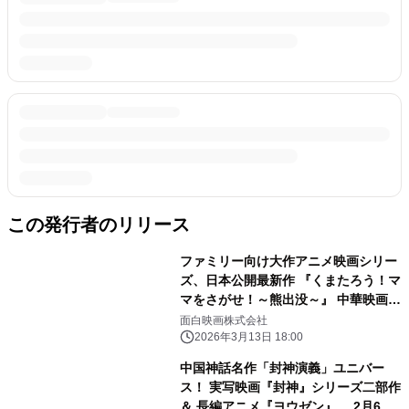
この発行者のリリース
ファミリー向け大作アニメ映画シリー
ズ、日本公開最新作 『くまたろう！マ
マをさがせ！～熊出没～』 中華映画特
集上映イベント「電影祭」にて限定上
面白映画株式会社
映決定！ 予告編映像＆ポスタービジュ
2026年3月13日 18:00
アルが解禁！
中国神話名作「封神演義」ユニバー
ス！ 実写映画『封神』シリーズ二部作
＆ 長編アニメ『ヨウゼン』 2月6日