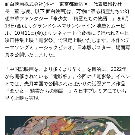
面白映画株式会社(本社：東京都新宿区、代表取締役社
長：董 志凌、以下 面白映画)は、万物に宿る精霊たちの幻
想中華ファンタジー『傘少女 ―精霊たちの物語―』を9月
13日(金)よりグランドシネマサンシャイン 池袋とムービ
ル、10月11日(金)よりシネマート心斎橋にて行われる中国
映画特集上映「電影祭」で限定上映いたします。本作のテ
ーマソングミュージックビデオ、日本版ポスター、場面写
真を公開いたしました。
「中国語映画を、より多くより早く」を目的に、2022年
から開催されている「電影祭」。今回の「電影祭」イベン
トでは、先月本国で公開されたばかりの話題アニメ作品
『傘少女 ―精霊たちの物語―』を日本プレミアにていち
早く上映を実現！