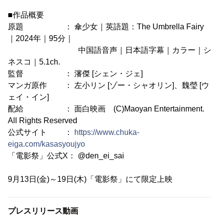
■作品概要
原題 ： 傘少女｜英語題：The Umbrella Fairy
｜2024年｜95分｜
中国語音声｜日本語字幕｜カラー｜シ
ネスコ｜5.1ch.
監督 ： 瀋傑 [シェン・ジェ]
マンガ原作 ： 左小リン [ゾー・シャオリン]、魏瑩 [ウ
ェイ・イン]
配給 ： 面白映画 (C)Maoyan Entertainment.
All Rights Reserved
公式サイト ：
https://www.chuka-
eiga.com/kasasyoujyo
「電影祭」公式X： @den_ei_sai
9月13日(金)～19日(木)「電影祭」にて限定上映
プレスリリース動画