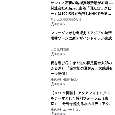
サンエス石膏の地域貢献活動が加速 ―
関連会社Attipect主催「田んぼラグビ
ー」は100名超が熱狂しNHKで放送さ
れました。
サンエス石膏株式会社
1時間前
マレーグマがお出迎え！アジアの熱帯
雨林ゾーンに新デザイントイレが完成
山口県周南市
1時間前
夏を遊び尽くせ！道の駅足柄金太郎の
ふるさと 「金太郎の夏休み」大感謝セ
ール開催！
株式会社相州村の駅
1時間前
【９/１１開催】 アクアフォトミクス
をテーマとした特別フォーラム（東
京） 「分野を超える水の世界：アクア
フォトミクスが切り拓く新しい科学の
株式会社エバートロン
地平」を開催
1時間前