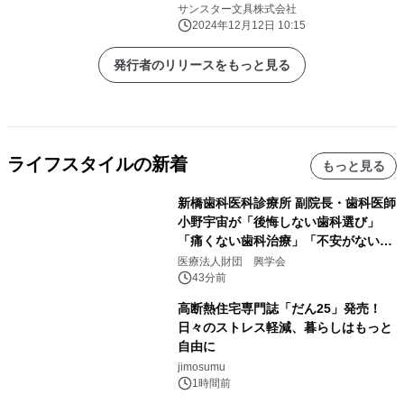
サンスター文具株式会社
2024年12月12日 10:15
発行者のリリースをもっと見る
ライフスタイルの新着
もっと見る
新橋歯科医科診療所 副院長・歯科医師
小野宇宙が「後悔しない歯科選び」
「痛くない歯科治療」「不安がない治
療計画」をテーマに専門監修
医療法人財団 興学会
43分前
高断熱住宅専門誌「だん25」発売！
日々のストレス軽減、暮らしはもっと
自由に
jimosumu
1時間前