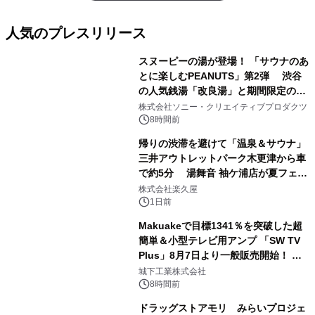
人気のプレスリリース
スヌーピーの湯が登場！ 「サウナのあ
とに楽しむPEANUTS」第2弾 渋谷
の人気銭湯「改良湯」と期間限定のコ
1
ラボレーション サウナイキタイコラ
株式会社ソニー・クリエイティブプロダクツ
ボグッズも発売決定！
8時間前
帰りの渋滞を避けて「温泉＆サウナ」
三井アウトレットパーク木更津から車
で約5分 湯舞音 袖ケ浦店が夏フェア
2
メニューを提供
株式会社楽久屋
1日前
Makuakeで目標1341％を突破した超
簡単＆小型テレビ用アンプ 「SW TV
Plus」8月7日より一般販売開始！ ケ
3
ーブル1本つなぐだけ、テレビの音が
城下工業株式会社
ぐっと豊かに
8時間前
ドラッグストアモリ みらいプロジェ