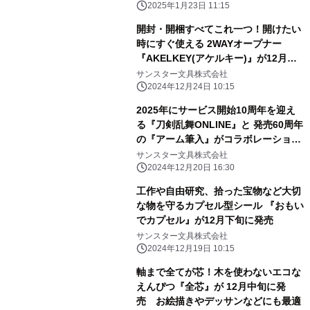
2025年1月23日 11:15
開封・開梱すべてこれ一つ！開けたい
時にすぐ使える 2WAYオープナー
『AKELKEY(アケルキー)』が12月下
旬に発売
サンスター文具株式会社
2024年12月24日 10:15
2025年にサービス開始10周年を迎え
る『刀剣乱舞ONLINE』と 発売60周年
の『アーム筆入』がコラボレーショ
ン！ 文具雑貨シリーズを「大本丸博
サンスター文具株式会社
2025」にて先行販売！
2024年12月20日 16:30
工作や自由研究、拾った宝物など大切
な物を守るカプセル型シール 『おもい
でカプセル』が12月下旬に発売
サンスター文具株式会社
2024年12月19日 10:15
軸まで全てが芯！木を使わないエコな
えんぴつ『全芯』が 12月中旬に発
売 お絵描きやデッサンなどにも最適