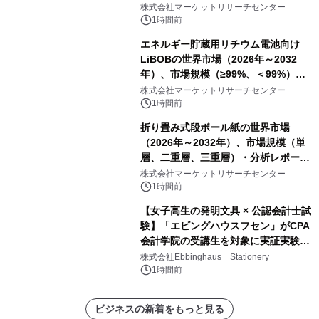
プリーツフィルターバッグ、その
株式会社マーケットリサーチセンター
他）・分析レポートを発表
1時間前
エネルギー貯蔵用リチウム電池向け
LiBOBの世界市場（2026年～2032
年）、市場規模（≥99%、＜99%）・
分析レポートを発表
株式会社マーケットリサーチセンター
1時間前
折り畳み式段ボール紙の世界市場
（2026年～2032年）、市場規模（単
層、二重層、三重層）・分析レポート
を発表
株式会社マーケットリサーチセンター
1時間前
【女子高生の発明文具 × 公認会計士試
験】「エビングハウスフセン」がCPA
会計学院の受講生を対象に実証実験を
実施
株式会社Ebbinghaus Stationery
1時間前
ビジネスの新着をもっと見る