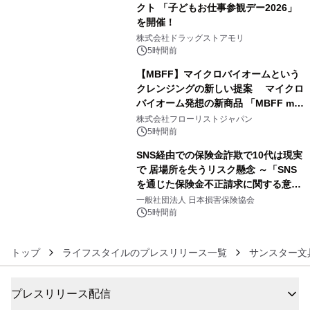
クト 「子どもお仕事参観デー2026」
を開催！
4
株式会社ドラッグストアモリ
5時間前
【MBFF】マイクロバイオームという
クレンジングの新しい提案 マイクロ
バイオーム発想の新商品 「MBFF mb
5
クレンジングPRO」を2026年8月6日
株式会社フローリストジャパン
発売
5時間前
SNS経由での保険金詐欺で10代は現実
で 居場所を失うリスク懸念 ～「SNS
を通じた保険金不正請求に関する意識
6
調査」を実施、 認知度の低さも浮き彫
一般社団法人 日本損害保険協会
りに～
5時間前
トップ
ライフスタイルのプレスリリース一覧
サンスター文
プレスリリース配信