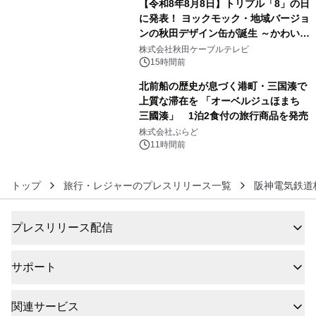
【令和8年8月8日】トリプル「8」の日
に発表！ ヨックモック・地域バージョ
ンの秋田デザイン缶が誕生 ～かわいい
5
秋田犬の子犬と秋田の四季と名所を巡
株式会社秋田ケーブルテレビ
るパッケージ～ 9月1日(火)秋田県内で
15時間前
販売開始
北前船の歴史が息づく港町・三国湊で
上質な滞在を 「オーベルジュほまち
三國湊」 1泊2食付の旅行商品を発売
6
株式会社ぷらど
11時間前
トップ
旅行・レジャーのプレスリリース一覧
阪神電気鉄道
プレスリリース配信
サポート
関連サービス