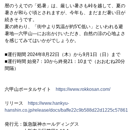
暦のうえでの「処暑」は、厳しい暑さも峠を越して、夏の
暑さが和らぐ頃とされますが、今年も、まだまだ暑い日が
続きそうです。
夏の終わり、「街中より気温が約5℃低い」といわれる避
暑地―六甲山―にお出かけいただき、自然の涼の心地よさ
を感じてみてはいかがでしょうか。
■運行期間 2024年8月22日（木）から9月1日（日）まで
■運行時間 始発7：10から終発21：10まで（おおむね20分
間隔）
六甲山ポータルサイト
https://www.rokkosan.com/
リリース
https://www.hankyu-
hanshin.co.jp/release/docs/baffe22c9b588d22d1225c57861
発行元：阪急阪神ホールディングス