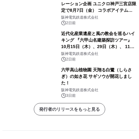
レーション企画 ユニクロ神戸三宮店限
定で8月7日（金） コラボアイテムが
発売決定！
阪神電気鉄道株式会社
2日前
近代化産業遺産と風の教会を巡るハイ
キング 『六甲山名建築探訪ツアー』
10月15日（木）、29日（木）、 11月
5日（木）、12日（木）に開催！
阪神電気鉄道株式会社
2日前
六甲高山植物園 天翔る白鷺（しらさ
ぎ）の如き花 サギソウが開花しまし
た！
阪神電気鉄道株式会社
3日前
発行者のリリースをもっと見る