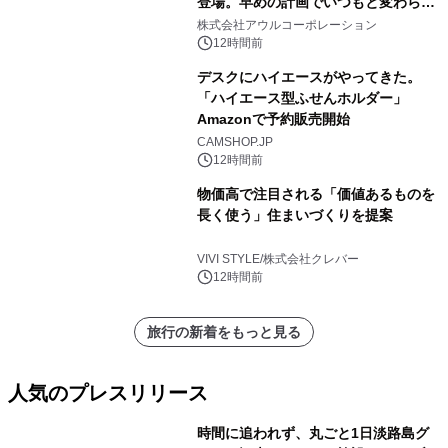
登場。早めの計画でいつもと変わらぬ
大人の冬旅を。ー夕日ヶ浦温泉「佳松
株式会社アウルコーポレーション
苑 別邸ふうか」ー
12時間前
デスクにハイエースがやってきた。
「ハイエース型ふせんホルダー」
Amazonで予約販売開始
CAMSHOP.JP
12時間前
物価高で注目される「価値あるものを
長く使う」住まいづくりを提案
VIVI STYLE/株式会社クレバー
12時間前
旅行の新着をもっと見る
人気のプレスリリース
時間に追われず、丸ごと1日淡路島グ