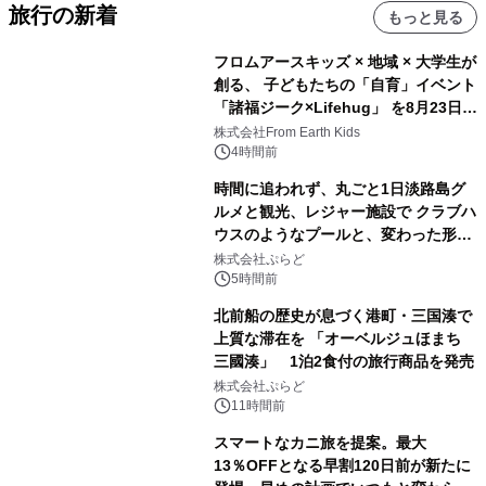
旅行の新着
もっと見る
フロムアースキッズ × 地域 × 大学生が
創る、 子どもたちの「自育」イベント
「諸福ジーク×Lifehug」 を8月23日
(日)開催
株式会社From Earth Kids
4時間前
時間に追われず、丸ごと1日淡路島グ
ルメと観光、レジャー施設で クラブハ
ウスのようなプールと、変わった形の
サウナも 「THE BOXY AWAJI」のお
株式会社ぷらど
得な素泊まり連泊プランで
5時間前
北前船の歴史が息づく港町・三国湊で
上質な滞在を 「オーベルジュほまち
三國湊」 1泊2食付の旅行商品を発売
株式会社ぷらど
11時間前
スマートなカニ旅を提案。最大
13％OFFとなる早割120日前が新たに