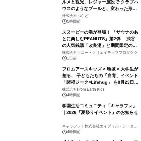
ルメと観光、レジャー施設で クラブハ
ウスのようなプールと、変わった形の
1
サウナも 「THE BOXY AWAJI」のお
株式会社ぷらど
得な素泊まり連泊プランで
5時間前
スヌーピーの湯が登場！ 「サウナのあ
とに楽しむPEANUTS」第2弾 渋谷
の人気銭湯「改良湯」と期間限定のコ
2
ラボレーション サウナイキタイコラ
株式会社ソニー・クリエイティブプロダクツ
ボグッズも発売決定！
1日前
フロムアースキッズ × 地域 × 大学生が
創る、 子どもたちの「自育」イベント
「諸福ジーク×Lifehug」 を8月23日
3
(日)開催
株式会社From Earth Kids
4時間前
学園生活コミュニティ「キャラフレ」
｜2026『夏祭りイベント』のお知らせ
4
キャラフレ｜株式会社エイプリル・データ・
デザインズ
4時間前