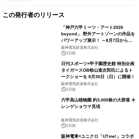
この発行者のリリース
「神戸六甲ミーツ・アート2026
beyond」 野外アートゾーンの作品を
パワーアップ展示！ ～8月7日からは
直前割パスポートを販売～
阪神電気鉄道株式会社
1日前
日刊スポーツ×甲子園歴史館 特別企画
タイガースOB桧山進次郎氏によるト
ークショーを 8月30日（日）に開催！
阪神電気鉄道株式会社
1日前
六甲高山植物園 約3,000株の大群落 キ
レンゲショウマ見頃
阪神電気鉄道株式会社
2日前
阪神電車×ユニクロ「UTme!」コラボ