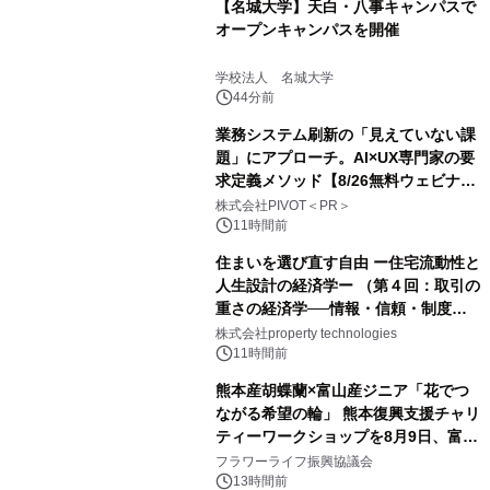
【名城大学】天白・八事キャンパスで
オープンキャンパスを開催
学校法人 名城大学
44分前
業務システム刷新の「見えていない課
題」にアプローチ。AI×UX専門家の要
求定義メソッド【8/26無料ウェビナ
ー】株式会社PIVOT
株式会社PIVOT＜PR＞
11時間前
住まいを選び直す自由 ー住宅流動性と
人生設計の経済学ー （第４回：取引の
重さの経済学──情報・信頼・制度を
PropTechはどう組み替えるか）｜
株式会社property technologies
PropTech-Lab
11時間前
熊本産胡蝶蘭×富山産ジニア「花でつ
ながる希望の輪」 熊本復興支援チャリ
ティーワークショップを8月9日、富
山・射水で開催
フラワーライフ振興協議会
13時間前