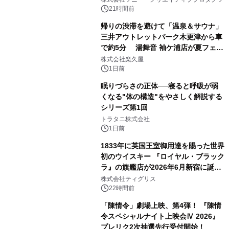
ボグッズも発売決定！
21時間前
帰りの渋滞を避けて「温泉＆サウナ」
三井アウトレットパーク木更津から車
で約5分 湯舞音 袖ケ浦店が夏フェア
2
メニューを提供
株式会社楽久屋
1日前
眠りづらさの正体──寝ると呼吸が弱
くなる"体の構造"をやさしく解説する
シリーズ第1回
3
トラタニ株式会社
1日前
1833年に英国王室御用達を賜った世界
初のウイスキー 『ロイヤル・ブラック
ラ』の旗艦店が2026年6月新宿に誕
4
生 バカルディ ジャパンと連携した
株式会社ティグリス
没入型バー「BAR Arca」
22時間前
「陳情令」劇場上映、第4弾！ 『陳情
令スペシャルナイト上映会Ⅳ 2026』
プレリク2次抽選先行受付開始！