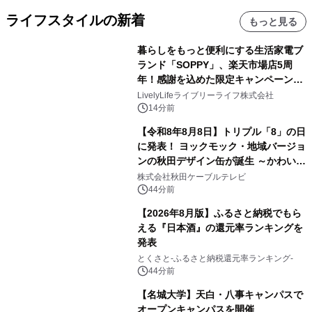
ライフスタイルの新着
もっと見る
暮らしをもっと便利にする生活家電ブ
ランド「SOPPY」、楽天市場店5周
年！感謝を込めた限定キャンペーンを
8月10日より開催
LivelyLifeライブリーライフ株式会社
14分前
【令和8年8月8日】トリプル「8」の日
に発表！ ヨックモック・地域バージョ
ンの秋田デザイン缶が誕生 ～かわいい
秋田犬の子犬と秋田の四季と名所を巡
株式会社秋田ケーブルテレビ
るパッケージ～ 9月1日(火)秋田県内で
44分前
販売開始
【2026年8月版】ふるさと納税でもら
える『日本酒』の還元率ランキングを
発表
とくさと-ふるさと納税還元率ランキング-
44分前
【名城大学】天白・八事キャンパスで
オープンキャンパスを開催