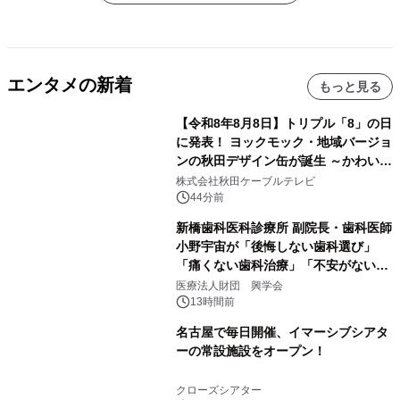
エンタメの新着
もっと見る
【令和8年8月8日】トリプル「8」の日
に発表！ ヨックモック・地域バージョ
ンの秋田デザイン缶が誕生 ～かわいい
秋田犬の子犬と秋田の四季と名所を巡
株式会社秋田ケーブルテレビ
るパッケージ～ 9月1日(火)秋田県内で
44分前
販売開始
新橋歯科医科診療所 副院長・歯科医師
小野宇宙が「後悔しない歯科選び」
「痛くない歯科治療」「不安がない治
療計画」をテーマに専門監修
医療法人財団 興学会
13時間前
名古屋で毎日開催、イマーシブシアタ
ーの常設施設をオープン！
クローズシアター