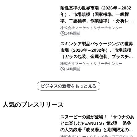
耐性基準の世界市場（2026年～2032
年）、市場規模（国家標準、一級標
準、二級標準、作業標準）・分析レポ
ートを発表
株式会社マーケットリサーチセンター
14時間前
スキンケア製品パッケージングの世界
市場（2026年～2032年）、市場規模
（ガラス包装、金属包装、プラスチッ
ク包装、その他）・分析レポートを発
株式会社マーケットリサーチセンター
表
14時間前
ビジネスの新着をもっと見る
人気のプレスリリース
スヌーピーの湯が登場！ 「サウナのあ
とに楽しむPEANUTS」第2弾 渋谷
の人気銭湯「改良湯」と期間限定のコ
1
ラボレーション サウナイキタイコラ
株式会社ソニー・クリエイティブプロダクツ