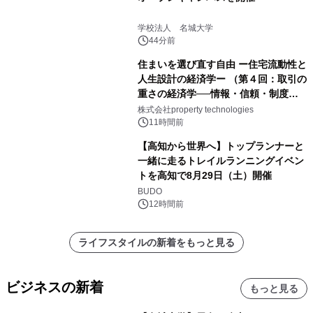
学校法人 名城大学
44分前
住まいを選び直す自由 ー住宅流動性と
人生設計の経済学ー （第４回：取引の
重さの経済学──情報・信頼・制度を
PropTechはどう組み替えるか）｜
株式会社property technologies
PropTech-Lab
11時間前
【高知から世界へ】トップランナーと
一緒に走るトレイルランニングイベン
トを高知で8月29日（土）開催
BUDO
12時間前
ライフスタイルの新着をもっと見る
ビジネスの新着
もっと見る