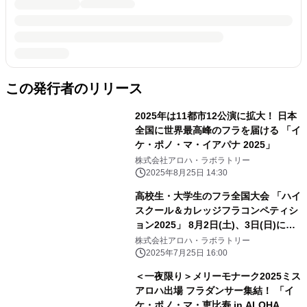
この発行者のリリース
2025年は11都市12公演に拡大！ 日本
全国に世界最高峰のフラを届ける 「イ
ケ・ポノ・マ・イアパナ 2025」
株式会社アロハ・ラボラトリー
2025年8月25日 14:30
高校生・大学生のフラ全国大会 「ハイ
スクール＆カレッジフラコンペティシ
ョン2025」 8月2日(土)、3日(日)に横
浜で開催！
株式会社アロハ・ラボラトリー
2025年7月25日 16:00
＜一夜限り＞メリーモナーク2025ミス
アロハ出場 フラダンサー集結！ 「イ
ケ・ポノ・マ・恵比寿 in ALOHA