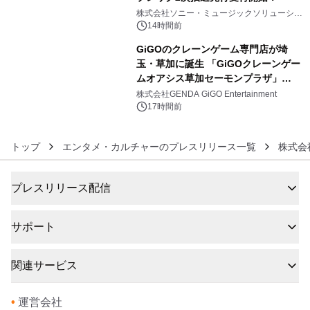
5
株式会社ソニー・ミュージックソリューショ
ンズ
14時間前
GiGOのクレーンゲーム専門店が埼
玉・草加に誕生 「GiGOクレーンゲー
ムオアシス草加セーモンプラザ」
6
2026年8月7日(金)10時グランドオープ
株式会社GENDA GiGO Entertainment
ン
17時間前
トップ
エンタメ・カルチャーのプレスリリース一覧
株式会
プレスリリース配信
サポート
関連サービス
•
運営会社