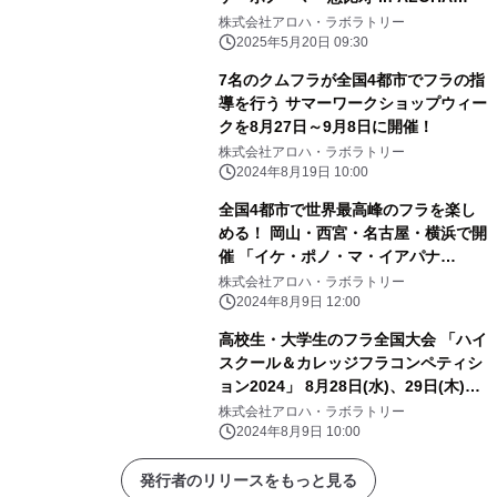
TOKYO 2025」開催
株式会社アロハ・ラボラトリー
2025年5月20日 09:30
7名のクムフラが全国4都市でフラの指
導を行う サマーワークショップウィー
クを8月27日～9月8日に開催！
株式会社アロハ・ラボラトリー
2024年8月19日 10:00
全国4都市で世界最高峰のフラを楽し
める！ 岡山・西宮・名古屋・横浜で開
催 「イケ・ポノ・マ・イアパナ
2024」
株式会社アロハ・ラボラトリー
2024年8月9日 12:00
高校生・大学生のフラ全国大会 「ハイ
スクール＆カレッジフラコンペティシ
ョン2024」 8月28日(水)、29日(木)に
横浜で開催！
株式会社アロハ・ラボラトリー
2024年8月9日 10:00
発行者のリリースをもっと見る