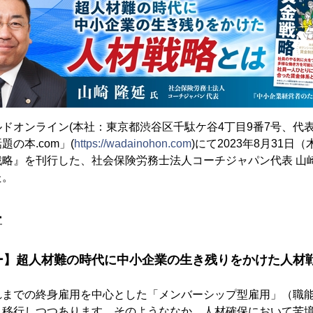
ドオンライン(本社：東京都渋谷区千駄ケ谷4丁目9番7号、代
の本.com」(
https://wadainohon.com
)にて2023年8月31
戦略』を刊行した、社会保険労務士法人コーチジャパン代表 山
た。
ー
ー】超人材難の時代に中小企業の生き残りをかけた人材
れまでの終身雇用を中心とした「メンバーシップ型雇用」（職
と移行しつつあります。そのようななか、人材確保において苦