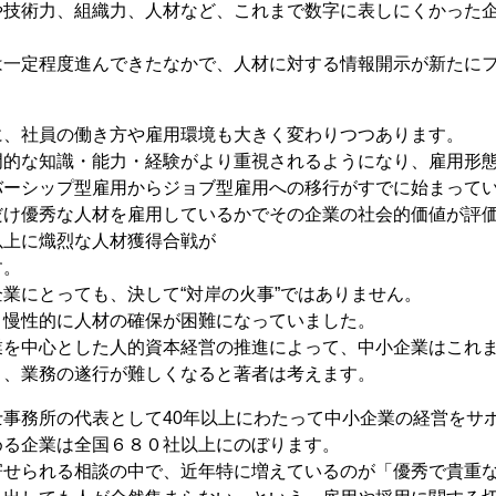
や技術力、組織力、人材など、これまで数字に表しにくかった
は一定程度進んできたなかで、人材に対する情報開示が新たに
に、社員の働き方や雇用環境も大きく変わりつつあります。
門的な知識・能力・経験がより重視されるようになり、雇用形
バーシップ型雇用からジョブ型雇用への移行がすでに始まって
だけ優秀な人材を雇用しているかでその企業の社会的価値が評
以上に熾烈な人材獲得合戦が
す。
業にとっても、決して“対岸の火事”ではありません。
、慢性的に人材の確保が困難になっていました。
業を中心とした人的資本経営の推進によって、中小企業はこれ
り、業務の遂行が難しくなると著者は考えます。
士事務所の代表として40年以上にわたって中小企業の経営をサ
める企業は全国６８０社以上にのぼります。
寄せられる相談の中で、近年特に増えているのが「優秀で貴重