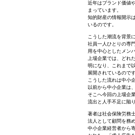
近年はブランド価値
まっています。
知的財産の情報開示
いるのです。
こうした潮流を背景
社員一人ひとりの専
用を中心としたメン
上場企業では、どれ
明になり、これまで
展開されているので
こうした流れは中小企
以前から中小企業は
そこへ今回の上場企
流出と人手不足に陥
著者は社会保険労務
法人として顧問を務
中小企業経営者から