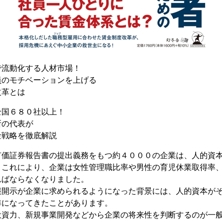
で流動化する人材市場！
員のモチベーションを上げる
改革とは
全国６８０社以上！
所の代表が
金戦略を徹底解説
有価証券報告書の提出義務をもつ約４０００の企業は、人的資
。これにより、企業は女性管理職比率や男性の育児休業取得率
ればならなくなりました。
報開示が企業に求められるようになった背景には、人的資本が
準になってきたことがあります。
投資力、新規事業開発などから企業の将来性を判断するのが一