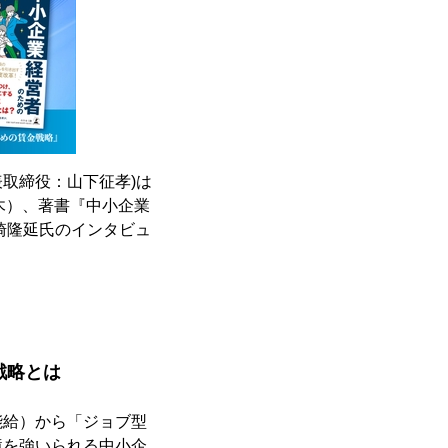
表取締役：山下征孝)は
日（木）、著書『中小企業
崎隆延氏のインタビュ
戦略とは
能給）から「ジョブ型
境を強いられる中小企