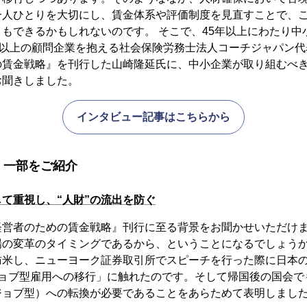
一人ひとりを大切にし、賃金体系や評価制度を見直すことで、
もできるかもしれないのです。 そこで、45年以上にわたり中
社以上の顧問企業を抱える社会保険労務士法人コーチジャパン
の賃金戦略』を刊行した山崎隆延氏に、中小企業が取り組むべ
お聞きしました。
インタビュー記事はこちらから
 一部をご紹介
て重視し、“人財”の流出を防ぐ
経営者のための賃金戦略』刊行に至る背景をお聞かせいただけ
の変革のタイミングであるから、ということになるでしょうか。
訪米し、ニューヨーク証券取引所でスピーチを行った際に日本
ジョブ型雇用への移行」に触れたのです。そして帰国後の国会で
ジョブ型）への転換が必要であることをあらためて表明しまし