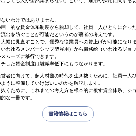
を出しても人が全然集まらない」という、雇用や採用に関する
がないわけではありません。
の画一的な賃金体系制度から脱却して、社員一人ひとりに合っ
材流出を防ぐことが可能だというのが著者の考えです。
を大幅に見直すことで、優秀な従業員への賃上げが可能になり
（いわゆるメンバーシップ型雇用）から職務給（いわゆるジョ
外スムーズに移行できます。
ッチした賃金制度は離職率低下にもつながります。
経営者に向けて、超人材難の時代を生き抜くために、社員一人
のように整備していけばいいのかを解説します。
き抜くために、これまでの考え方を根本的に覆す賃金体系、ジ
期的な一冊です。
書籍情報はこちら