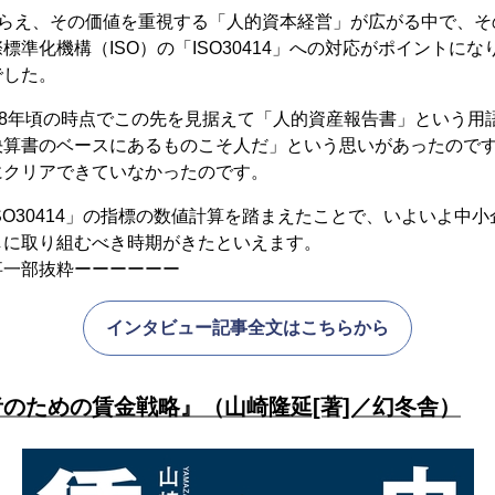
とらえ、その価値を重視する「人的資本経営」が広がる中で、
標準化機構（ISO）の「ISO30414」への対応がポイントに
でした。
18年頃の時点でこの先を見据えて「人的資産報告書」という用
決算書のベースにあるものこそ人だ」という思いがあったので
にクリアできていなかったのです。
SO30414」の指標の数値計算を踏まえたことで、いよいよ中
しに取り組むべき時期がきたといえます。
事一部抜粋ーーーーーー
インタビュー記事全文はこちらから
のための賃金戦略』（山崎隆延[著]／幻冬舎）