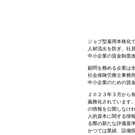
ジョブ型雇用本格化
人材流出を防ぎ、社
中小企業の賃金制度
顧問を務める企業は
社会保険労務士事務
中小企業のための賃
２０２３年３月から
義務化されています
の情報を公開しなけ
人的資本に関する情
る際の新たな評価基
かつては業績、設備