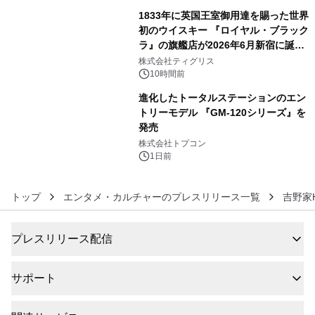
1833年に英国王室御用達を賜った世界
初のウイスキー 『ロイヤル・ブラック
ラ』の旗艦店が2026年6月新宿に誕
5
生 バカルディ ジャパンと連携した
株式会社ティグリス
没入型バー「BAR Arca」
10時間前
進化したトータルステーションのエン
トリーモデル 『GM-120シリーズ』を
発売
6
株式会社トプコン
1日前
トップ
エンタメ・カルチャーのプレスリリース一覧
吉野家
プレスリリース配信
サポート