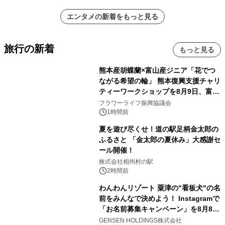
エンタメの新着をもっと見る
旅行の新着
もっと見る
熊本産胡蝶蘭×富山産ジニア「花でつ
ながる希望の輪」 熊本復興支援チャリ
ティーワークショップを8月9日、富
山・射水で開催
フラワーライフ振興協議会
1時間前
夏を遊び尽くせ！道の駅足柄金太郎の
ふるさと 「金太郎の夏休み」大感謝セ
ール開催！
株式会社相州村の駅
2時間前
わんわんリゾート 粟津の"看板犬"の名
前をみんなで決めよう！ Instagramで
「お名前募集キャンペーン」を8月8日
(土)より開催
GENSEN HOLDINGS株式会社