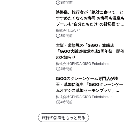
3時間前
淡路島、旅行者が「絶対に食べて」と
すすめたくなるお寿司 お寿司も温泉も
プールも"自分たちだけ"の貸切宿で 1
日1組限定「岩屋温泉 絵島別庭 海と
株式会社ぷらど
森」の握り寿司プラン
3時間前
大阪・道頓堀の「GiGO」旗艦店
「GiGO大阪道頓堀本店2周年祭」開催
のお知らせ
株式会社GENDA GiGO Entertainment
4時間前
GiGOのクレーンゲーム専門店が埼
玉・草加に誕生 「GiGOクレーンゲー
ムオアシス草加セーモンプラザ」
2026年8月7日(金)10時グランドオープ
株式会社GENDA GiGO Entertainment
ン
4時間前
旅行の新着をもっと見る