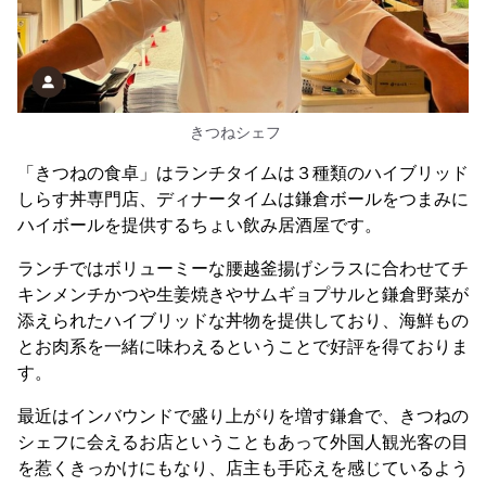
きつねシェフ
「きつねの食卓」はランチタイムは３種類のハイブリッド
しらす丼専門店、ディナータイムは鎌倉ボールをつまみに
ハイボールを提供するちょい飲み居酒屋です。
ランチではボリューミーな腰越釜揚げシラスに合わせてチ
キンメンチかつや生姜焼きやサムギョプサルと鎌倉野菜が
添えられたハイブリッドな丼物を提供しており、海鮮もの
とお肉系を一緒に味わえるということで好評を得ておりま
す。
最近はインバウンドで盛り上がりを増す鎌倉で、きつねの
シェフに会えるお店ということもあって外国人観光客の目
を惹くきっかけにもなり、店主も手応えを感じているよう