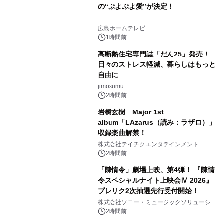
の“ぷよぷよ愛”が決定！
広島ホームテレビ
1時間前
高断熱住宅専門誌「だん25」発売！
日々のストレス軽減、暮らしはもっと
自由に
jimosumu
2時間前
岩橋玄樹 Major 1st
album「LAzarus（読み：ラザロ）」
収録楽曲解禁！
株式会社テイチクエンタテインメント
2時間前
「陳情令」劇場上映、第4弾！ 『陳情
令スペシャルナイト上映会Ⅳ 2026』
プレリク2次抽選先行受付開始！
株式会社ソニー・ミュージックソリューショ
ンズ
2時間前