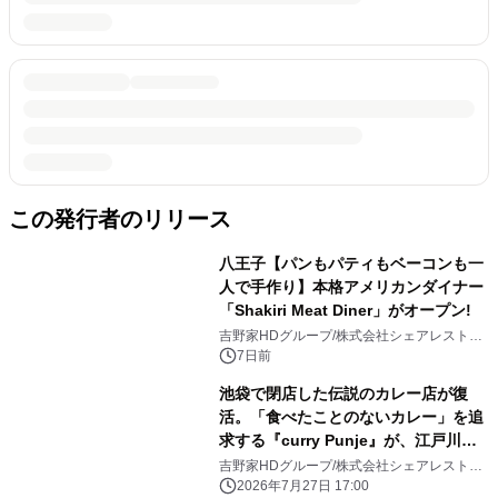
この発行者のリリース
八王子【パンもパティもベーコンも一
人で手作り】本格アメリカンダイナー
「Shakiri Meat Diner」がオープン!
吉野家HDグループ/株式会社シェアレストラ
ン
7日前
池袋で閉店した伝説のカレー店が復
活。「食べたことのないカレー」を追
求する『curry Punje』が、江戸川橋
で毎週火曜限定オープン
吉野家HDグループ/株式会社シェアレストラ
ン
2026年7月27日 17:00