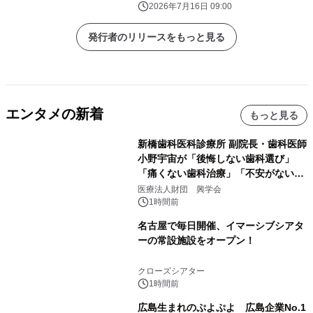
ン
2026年7月16日 09:00
発行者のリリースをもっと見る
エンタメの新着
もっと見る
新橋歯科医科診療所 副院長・歯科医師
小野宇宙が「後悔しない歯科選び」
「痛くない歯科治療」「不安がない治
療計画」をテーマに専門監修
医療法人財団 興学会
1時間前
名古屋で毎日開催、イマーシブシアタ
ーの常設施設をオープン！
クローズシアター
1時間前
広島生まれのぷよぷよ 広島企業No.1