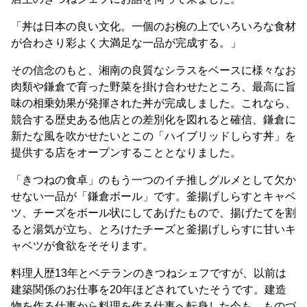
「丼は日本の良い文化。一個のお椀の上でいろいろな食材
が合わさり彩よく大満足な一品が完成する。」
その信念のもと、湘南の良質なシラスをベースに様々なお
肉類や鎌倉で育った野菜を掛け合わせたところ、最高に旨
味の相乗効果が発揮された丼が完成しました。これなら、
競合する歴史ある他店との差別化を図れると確信、鎌倉に
新たな風を吹かせたいとこの「ハイブリッドしらす丼」を
提供する店をオープンすることとなりました。
「きつねの食卓」のもう一つのイチ推しグルメとして欠か
せない一品が「鎌倉ボール」です。釜揚げしらすとキャベ
ツ、チーズをボール状にしてあげたもので、揚げたてを割
ると湯気が立ち、とろけたチーズと釜揚げしらすに甘いキ
ャベツが食欲をそそります。
料理人歴13年とベテランのきつねシェフですが、以前は
建築関係のお仕事を20年ほどされていたそうです。建造
物を作る仕事から料理を作る仕事へ転身した今も、ものづ