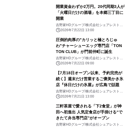
開業資金わずか2万円。20代同期3人が
「火曜日だけの酒場」を本郷三丁目に
開業
吉野家HDグループ/株式会社シェアレストラ
ン
2026年7月22日 13:00
圧倒的肉厚の"カリッと極とろじゅ
わ"チャーシューエッグ専門店「TON
TON CLUB」が門前仲町に誕生
吉野家HDグループ/株式会社シェアレストラ
ン
2026年7月22日 09:00
【7月18日オープン以来、予約完売が
続く】週末だけ営業するご褒美かき氷
店『休日だけの氷屋』が広島で話題
吉野家HDグループ/株式会社シェアレストラ
ン
2026年7月21日 13:00
三軒茶屋で愛される「下2食堂」が神
田へ初進出 人気定食店が手掛ける“で
きたて弁当専門店”がオープン
吉野家HDグループ/株式会社シェアレストラ