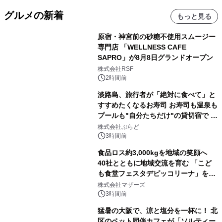
グルメの新着
もっと見る
原宿・神宮前の砂糖不使用スムージー
専門店 「WELLNESS CAFE
SAPRO」が8月8日グランドオープン
株式会社RSF
2時間前
淡路島、旅行者が「絶対に食べて」と
すすめたくなるお寿司 お寿司も温泉も
プールも"自分たちだけ"の貸切宿で 1
日1組限定「岩屋温泉 絵島別庭 海と
株式会社ぷらど
森」の握り寿司プラン
3時間前
食品ロス約3,000kgを地域の笑顔へ
40社とともに地域交流を育む 「こど
も食堂フェスタデピッコリーナ」を9
月5日(土)開催
株式会社マザーズ
3時間前
猛暑の大阪で、涼と塩分を一杯に！ 北
区のペット同伴カフェが「ソルティー