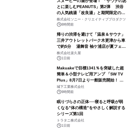
スヌーピーの湯が登場！ 「サウナのあ
とに楽しむPEANUTS」第2弾 渋谷
の人気銭湯「改良湯」と期間限定のコ
1
ラボレーション サウナイキタイコラ
株式会社ソニー・クリエイティブプロダクツ
ボグッズも発売決定！
8時間前
帰りの渋滞を避けて「温泉＆サウナ」
三井アウトレットパーク木更津から車
で約5分 湯舞音 袖ケ浦店が夏フェア
2
メニューを提供
株式会社楽久屋
1日前
Makuakeで目標1341％を突破した超
簡単＆小型テレビ用アンプ 「SW TV
Plus」8月7日より一般販売開始！ ケ
3
ーブル1本つなぐだけ、テレビの音が
城下工業株式会社
ぐっと豊かに
9時間前
眠りづらさの正体──寝ると呼吸が弱
くなる"体の構造"をやさしく解説する
シリーズ第1回
4
トラタニ株式会社
1日前