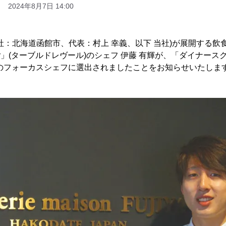
2024年8月7日 14:00
社：北海道函館市、代表：村上 幸義、以下 当社)が展開する飲
reveur」(ターブルドレヴール)のシェフ 伊藤 有輝が、「ダイナー
」のフォーカスシェフに選出されましたことをお知らせいたしま