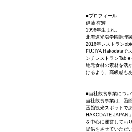
■プロフィール
伊藤 有輝
1996年生まれ。
北海道光塩学園調理製
2016年レストランo
FUJIYA Hakodat
ンチレストランTable d
地元食材の素材を活
けるよう、高級感も
■当社飲食事業につい
当社飲食事業は、函館山
函館観光スポットである五
HAKODATE JAP
を中心に運営してお
提供をさせていただ