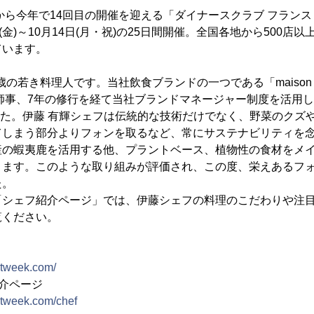
催から今年で14回目の開催を迎える「ダイナースクラブ フランス
(金)～10月14日(月・祝)の25日間開催。全国各地から500店
ています。
の若き料理人です。当社飲食ブランドの一つである「maison FUJI
事、7年の修行を経て当社ブランドマネージャー制度を活用して26
プンした。伊藤 有輝シェフは伝統的な技術だけでなく、野菜のク
てしまう部分よりフォンを取るなど、常にサステナビリティを
産の蝦夷鹿を活用する他、プラントベース、植物性の食材をメ
ります。このような取り組みが評価され、この度、栄えあるフ
た。
「シェフ紹介ページ」では、伊藤シェフの料理のこだわりや注
覧ください。
antweek.com/
介ページ
antweek.com/chef