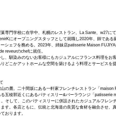
菓専門学校に在学中、札幌のレストラン、La Sante、w27
btenirKにオープニングスタッフとして就職し2020年、師である藤
eでスーシェフを務める。2023年、姉妹店patisserie Maison FU
e reveurのchefに就任。
かし、馴染みのないお客様にもカジュアルにフランス料理をお
ありどこかアットホームな空間を築けるよう料理とサービスを
て
の麓。二十間坂にある一軒家フレンチレストラン「maison FUJIY
稜郭近くにあるパティスリー&バーラウンジ「patisserie mais
AN」。そして、このパティスリーに併設されたカジュアルフレンチ「Tabl
ります。各店ともに、伝統と北海道の良質な食材を融合させ、
いております。