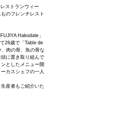
 レストランウィー
以上ものフレンチレスト
YA Hakodate」
歳で「Table de
ズや、肉の骨、魚の骨な
念頭に置き取り組んで
インとしたメニュー開
ォーカスシェフの一人
目生産者もご紹介いた