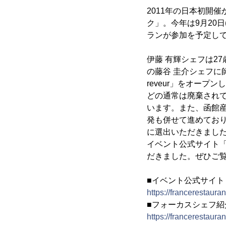
2011年の日本初開
ク」。今年は9月20日
ランが参加を予定し
伊藤 有輝シェフは27歳
の藤谷 圭介シェフに師
reveur」をオー
どの通常は廃棄され
います。また、函館
発も併せて進めてお
に選出いただきまし
イベント公式サイト
だきました。ぜひご
■イベント公式サイト
https://francerestaur
■フォーカスシェフ紹
https://francerestaur