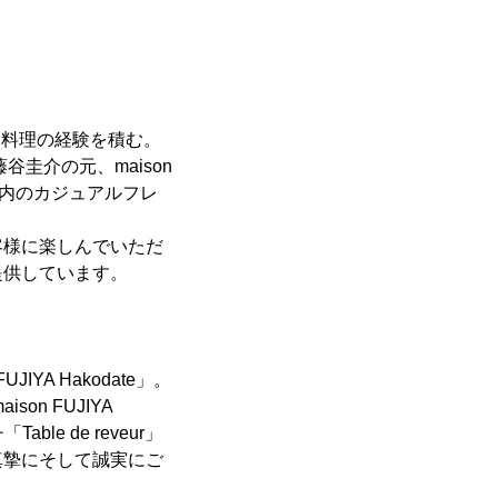
にて料理の経験を積む。
谷圭介の元、maison
JIYA内のカジュアルフレ
客様に楽しんでいただ
提供しています。
A Hakodate」。
on FUJIYA
e de reveur」
真摯にそして誠実にご