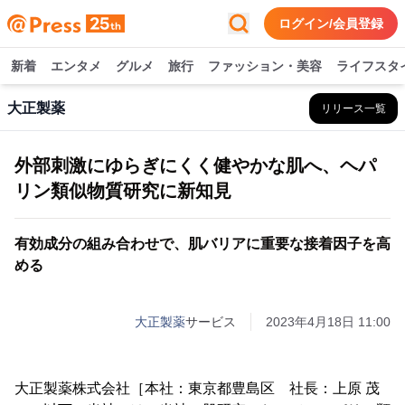
ログイン/会員登録
新着
エンタメ
グルメ
旅行
ファッション・美容
ライフスタ
大正製薬
リリース一覧
外部刺激にゆらぎにくく健やかな肌へ、ヘパ
リン類似物質研究に新知見
有効成分の組み合わせで、肌バリアに重要な接着因子を高
める
大正製薬
サービス
2023年4月18日 11:00
大正製薬株式会社［本社：東京都豊島区 社長：上原 茂