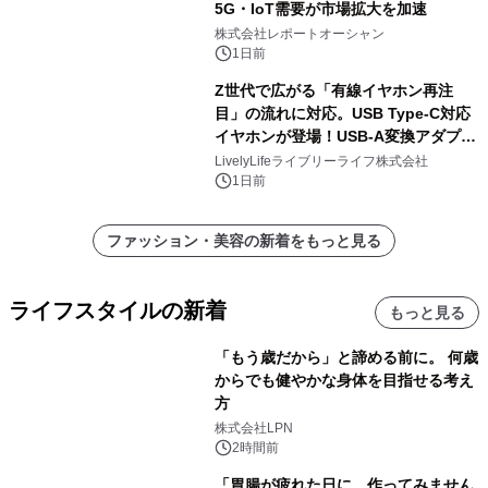
5G・IoT需要が市場拡大を加速
株式会社レポートオーシャン
1日前
Z世代で広がる「有線イヤホン再注
目」の流れに対応。USB Type-C対応
イヤホンが登場！USB-A変換アダプタ
ー付きでスマホからパソコンまで幅広
LivelyLifeライブリーライフ株式会社
く活用可能
1日前
ファッション・美容の新着をもっと見る
ライフスタイルの新着
もっと見る
「もう歳だから」と諦める前に。 何歳
からでも健やかな身体を目指せる考え
方
株式会社LPN
2時間前
「胃腸が疲れた日に、作ってみません