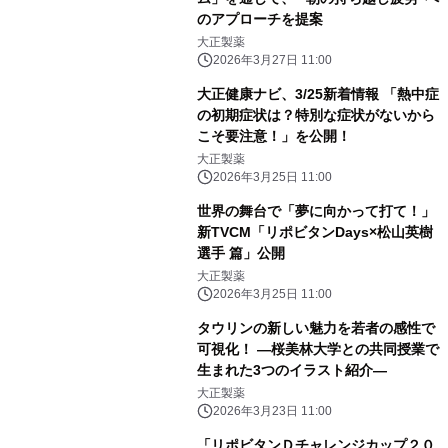
のアプローチを提案
大正製薬
2026年3月27日 11:00
大正健康ナビ、3/25新着情報 「熱中症
の初期症状は？特別な症状がないから
こそ要注意！」を公開！
大正製薬
2026年3月25日 11:00
世界の舞台で「夢に向かって打て！」
新TVCM「リポビタンDays×松山英樹
選手 篇」公開
大正製薬
2026年3月25日 11:00
タウリンの新しい魅力を若者の感性で
可視化！ ―桜美林大学との共同授業で
生まれた3つのイラスト紹介―
大正製薬
2026年3月23日 11:00
「リポビタンＤチャレンジカップ２０