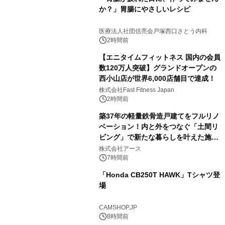
か？」胃腸にやさしいレシピ
医療法人社団信亮会戸塚西口さとう内科
2時間前
【エニタイムフィットネス 国内の会員
数120万人突破】グランドオープンの
西小山店が世界6,000店舗目で達成！
株式会社Fast Fitness Japan
2時間前
築37年の軽量鉄骨造戸建てをフルリノ
ベーション！内と外をつなぐ「土間リ
ビング」で新たな暮らしを叶えた施工
事例を株式会社アースが公開
株式会社アース
7時間前
「Honda CB250T HAWK」Tシャツ登
場
CAMSHOP.JP
8時間前