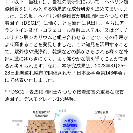
］（以下、当社）は、当社の肌研究において、ヘパリン類
似物質をはじめとする効果的な成分研究を進めてまいりま
した。この度、ヘパリン類似物質が肌細胞同士をつなぐ接
着因子（DSG1*）に働くことを新たに見出し、さらにア
ラントイン及びトコフェロール酢酸エステル、又はグリチ
ルリチン酸ジカリウムと組み合わせることで、その作用が
より高まることを発見しました。この知見を活用すること
で、紫外線や洗浄剤、乾燥などの肌がさらされる様々な外
部刺激にゆらぎにくく、より健やかな肌を導くことができ
ると考えられます。なお、本研究成果は、2023年3月25~
28日北海道札幌市で開催された「日本薬学会第143年会」
にて発表いたしました。
*「DSG1」表皮細胞同士をつなぐ接着装置の重要な膜貫
通因子。デスモグレイン1の略称。