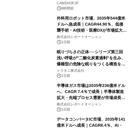
CAMSHOP.JP
8時間前
外科用ロボット市場、2035年544億米
ドルへ急成長｜CAGR44.90％、低侵
襲手術・AI技術・医療DXが市場拡大を
牽引
株式会社レポートオーシャン
1日前
眠りづらさの正体──シリーズ第三回
浅い呼吸が"二酸化炭素過剰"を生み、
爆睡型の危険な眠りをつくる構造を解
説
トラタニ株式会社
1日前
半導体ガス市場は2035年236億米ドル
へ、CAGR 7.4％で成長｜半導体製造
拡大・先端プロセス需要が市場成長を
加速
株式会社レポートオーシャン
1日前
データコンバータIC市場、2035年141
億米ドルへ成長｜CAGR6.4％、AI・