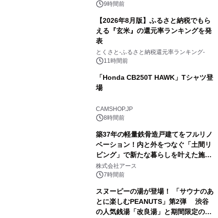
スの2施設で
9時間前
【2026年8月版】ふるさと納税でもら
える『玄米』の還元率ランキングを発
表
3
とくさと-ふるさと納税還元率ランキング-
11時間前
「Honda CB250T HAWK」Tシャツ登
場
4
CAMSHOP.JP
8時間前
築37年の軽量鉄骨造戸建てをフルリノ
ベーション！内と外をつなぐ「土間リ
ビング」で新たな暮らしを叶えた施工
5
事例を株式会社アースが公開
株式会社アース
7時間前
スヌーピーの湯が登場！ 「サウナのあ
とに楽しむPEANUTS」第2弾 渋谷
の人気銭湯「改良湯」と期間限定のコ
6