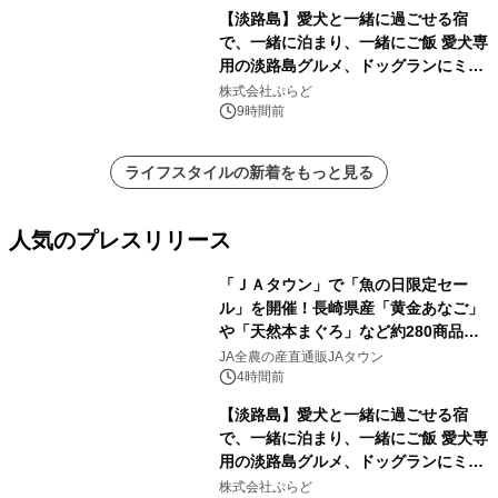
【淡路島】愛犬と一緒に過ごせる宿
で、一緒に泊まり、一緒にご飯 愛犬専
用の淡路島グルメ、ドッグランにミニ
プール グランピングとトレーラーハウ
株式会社ぷらど
スの2施設で
9時間前
ライフスタイルの新着をもっと見る
人気のプレスリリース
「ＪＡタウン」で「魚の日限定セー
ル」を開催！長崎県産「黄金あなご」
や「天然本まぐろ」など約280商品を
1
販売！～毎月１０日の定例企画～
JA全農の産直通販JAタウン
4時間前
【淡路島】愛犬と一緒に過ごせる宿
で、一緒に泊まり、一緒にご飯 愛犬専
用の淡路島グルメ、ドッグランにミニ
2
プール グランピングとトレーラーハウ
株式会社ぷらど